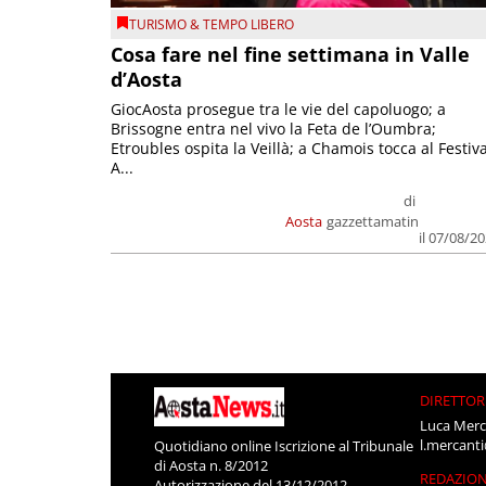
TURISMO & TEMPO LIBERO
Cosa fare nel fine settimana in Valle
d’Aosta
GiocAosta prosegue tra le vie del capoluogo; a
Brissogne entra nel vivo la Feta de l’Oumbra;
Etroubles ospita la Veillà; a Chamois tocca al Festiva
A...
di
Aosta
gazzettamatin
il 07/08/2
DIRETTOR
Luca Merc
l.mercant
Quotidiano online Iscrizione al Tribunale
di Aosta n. 8/2012
REDAZIO
Autorizzazione del 13/12/2012