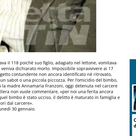
ava il 118 poichè suo figlio, adagiato nel lettone, vomitava
i veniva dichiarato morto. Impossibile sopravvivere ai 17
ggetto contundente non ancora identificato né ritrovato,
 un sabot o una piccola piccozza. Per l’omicidio del bimbo,
va la madre Annamaria Franzoni, oggi detenuta nel carcere
Allera non vuole commentare, «per noi una ferita ancora
uel bimbo è stato ucciso, il delitto è maturato in famiglia e
ri dal carcere».
lunedì 30 gennaio.