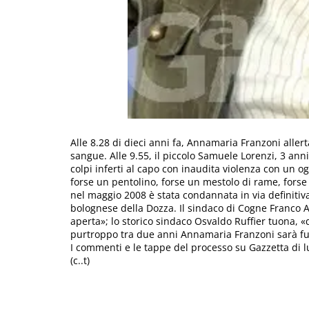
Alle 8.28 di dieci anni fa, Annamaria Franzoni allert
sangue. Alle 9.55, il piccolo Samuele Lorenzi, 3 ann
colpi inferti al capo con inaudita violenza con un o
forse un pentolino, forse un mestolo di rame, forse
nel maggio 2008 è stata condannata in via definiti
bolognese della Dozza. Il sindaco di Cogne Franco 
aperta»; lo storico sindaco Osvaldo Ruffier tuona, «q
purtroppo tra due anni Annamaria Franzoni sarà fuo
I commenti e le tappe del processo su Gazzetta di 
(c..t)