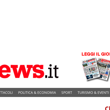
TTACOLI
POLITICA & ECONOMIA
SPORT
TURISMO & EVENTI
C