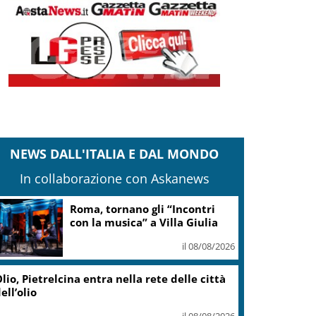
NEWS DALL'ITALIA E DAL MONDO
In collaborazione con Askanews
Adyen e GetYourGuide: 15
anni di innovazione per le
esperienze di viaggio
il 07/08/2026
Caretta caretta, circa 280 nidi
individuati in Italia dopo