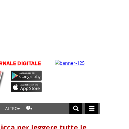
ALTRO
licca per leggere tutte le