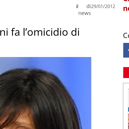
di
il
29/01/2012
n
news
i fa l’omicidio di
C