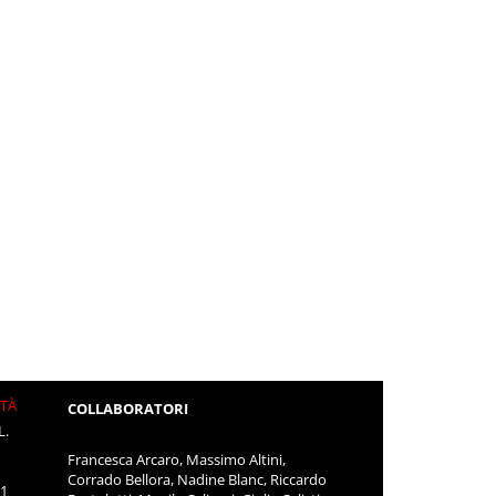
ITÀ
COLLABORATORI
L.
Francesca Arcaro, Massimo Altini,
Corrado Bellora, Nadine Blanc, Riccardo
11