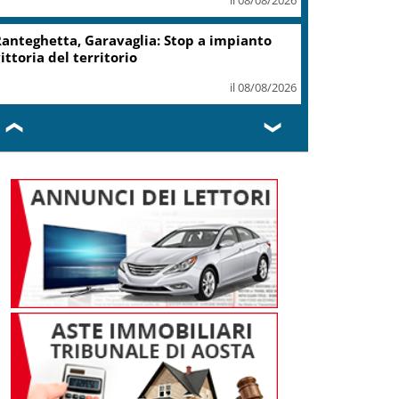
record 2025
il 07/08/2026
Turismo, Osservatorio
Telepass: +20% di interesse
per i viaggi in auto
il 07/08/2026
❮
❯