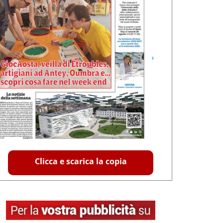
Clicca e scarica la copia