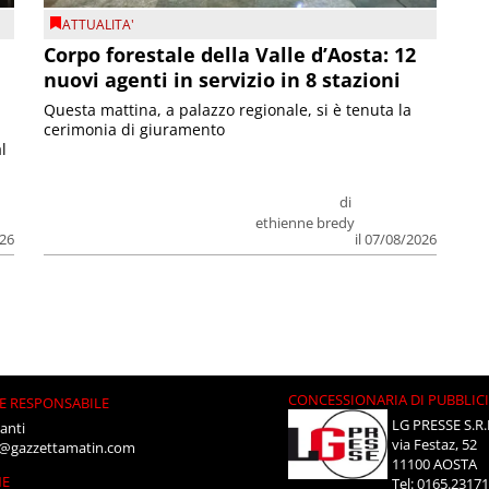
ATTUALITA'
Corpo forestale della Valle d’Aosta: 12
nuovi agenti in servizio in 8 stazioni
Questa mattina, a palazzo regionale, si è tenuta la
cerimonia di giuramento
l
di
ethienne bredy
026
il 07/08/2026
CONCESSIONARIA DI PUBBLIC
E RESPONSABILE
LG PRESSE S.R.
anti
via Festaz, 52
i@gazzettamatin.com
11100 AOSTA
NE
Tel: 0165.2317