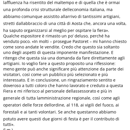
laffluenza ha risentito del maltempo e di quella che è ormai
una profonda crisi strutturale delleconomia italiana, ma
abbiamo comunque assistito allarrivo di tantissimi artigiani,
stretti dallabbraccio di una città di Aosta che, ancora una volta,
ha saputo organizzarsi al meglio per ospitare la fiera».
Qualche espositore è rimasto un po’ deluso, perché ha
venduto poco. «In molti – prosegue Pastoret – mi hanno chiesto
come sono andate le vendite. Credo che questo sia soltanto
uno degli aspetti di questa imponente manifestazione. E
ritengo che questa sia una domanda da fare direttamente agli
artigiani. Io voglio fare a questo proposito una riflessione:
meno gente può anche significare più attenzione da parte dei
visitatori, così come un pubblico più selezionato e più
interessato. E in conclusione, un ringraziamento sentito e
doveroso a tutti coloro che hanno lavorato e creduto a questa
Fiera e mi riferisco al personale dellassessorato e più in
generale di tutta lamministrazione regionale, così come agli
operatori delle forze dellordine, al 118, ai vigili del fuoco, ai
forestali e ai tanti volontari. Se anche questanno abbiamo
potuto avere questi due giorni di festa è per il contributo di
tutti».
(l.m.)