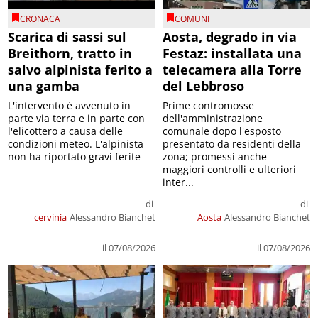
CRONACA
COMUNI
Scarica di sassi sul
Aosta, degrado in via
Breithorn, tratto in
Festaz: installata una
salvo alpinista ferito a
telecamera alla Torre
una gamba
del Lebbroso
L'intervento è avvenuto in
Prime contromosse
parte via terra e in parte con
dell'amministrazione
l'elicottero a causa delle
comunale dopo l'esposto
condizioni meteo. L'alpinista
presentato da residenti della
non ha riportato gravi ferite
zona; promessi anche
maggiori controlli e ulteriori
inter...
di
di
cervinia
Alessandro Bianchet
Aosta
Alessandro Bianchet
il 07/08/2026
il 07/08/2026