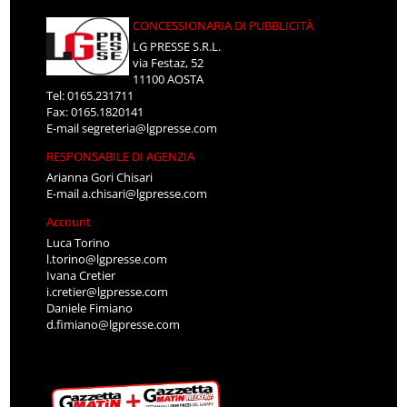
CONCESSIONARIA DI PUBBLICITÀ
LG PRESSE S.R.L.
via Festaz, 52
11100 AOSTA
Tel: 0165.231711
Fax: 0165.1820141
E-mail
segreteria@lgpresse.com
RESPONSABILE DI AGENZIA
Arianna Gori Chisari
E-mail
a.chisari@lgpresse.com
Account
Luca Torino
l.torino@lgpresse.com
Ivana Cretier
i.cretier@lgpresse.com
Daniele Fimiano
d.fimiano@lgpresse.com