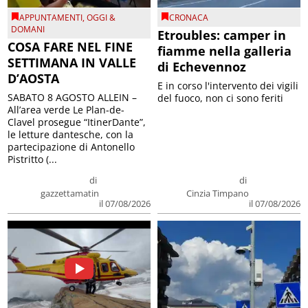
APPUNTAMENTI
,
OGGI &
CRONACA
DOMANI
Etroubles: camper in
COSA FARE NEL FINE
fiamme nella galleria
SETTIMANA IN VALLE
di Echevennoz
D’AOSTA
E in corso l'intervento dei vigili
SABATO 8 AGOSTO ALLEIN –
del fuoco, non ci sono feriti
All’area verde Le Plan-de-
Clavel prosegue “ItinerDante”,
le letture dantesche, con la
partecipazione di Antonello
Pistritto (...
di
di
gazzettamatin
Cinzia Timpano
il 07/08/2026
il 07/08/2026