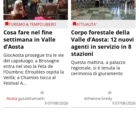
TURISMO & TEMPO LIBERO
ATTUALITA'
Cosa fare nel fine
Corpo forestale della
settimana in Valle
Valle d’Aosta: 12 nuovi
d’Aosta
agenti in servizio in 8
stazioni
GiocAosta prosegue tra le vie
del capoluogo; a Brissogne
Questa mattina, a palazzo
entra nel vivo la Feta de
regionale, si è tenuta la
l’Oumbra; Etroubles ospita la
cerimonia di giuramento
Veillà; a Chamois tocca al
Festival A...
di
di
Aosta
gazzettamatin
ethienne bredy
il 07/08/2026
il 07/08/2026