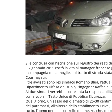
Si è conclusa con l’iscrizione sul registro dei reati
il 2 gennaio 2011 costò la vita al manager francese J
in compagnia della moglie, sul tratto di strada stata
Courmayeur.
I tre avvisati sono l’ex sindaco Romano Blua, l’attual
Dipartimento Difesa del suolo, l’ingegner Raffaele R
Ai due sindaci verrebbe contestata la responsabilità 
come vuole il Testo Unico di Pubblica Sicurezza.
Quel giorno, un sasso del diametro di 25-30 centi
del paramassi, all’altezza dello stabilimento Grive
l’urto, l’uomo perse il controllo del mezzo, che, dopo l