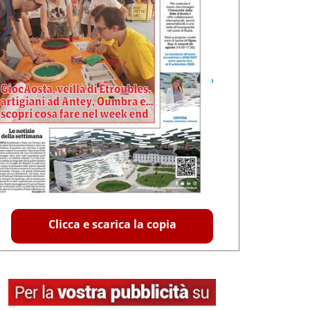
Clicca e scarica la copia