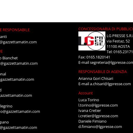
CONCESSIONARIA DI PUBBLIC
E RESPONSABILE
LG PRESSE S.R.
anti
via Festaz, 52
i@gazzettamatin.com
11100 AOSTA
NE
Tel: 0165.2317
Fax: 0165.1820141
o Bianchet
E-mail
segreteria@lgpresse.co
t@gazzettamatin.com
RESPONSABILE DI AGENZIA
enal
Arianna Gori Chisari
gazzettamatin.com
E-mail
a.chisari@lgpresse.com
d
Account
azzettamatin.com
Luca Torino
l.torino@lgpresse.com
legrino
Ivana Cretier
ino@gazzettamatin.com
i.cretier@lgpresse.com
Daniele Fimiano
mpano
d.fimiano@lgpresse.com
o@gazzettamatin.com