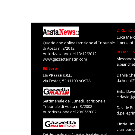
DIRETTOR
Luca Merc
l.mercant
Quotidiano online Iscrizione al Tribunale
di Aosta n. 8/2012
REDAZIO
Autorizzazione del 13/12/2012
Alessandr
www.gazzettamatin.com
a.bianche
Editore
Danila Ch
LG PRESSE S.R.L.
d.chenal@
via Festaz, 52 11100 AOSTA
Erika Davi
e.david@g
Settimanale del Lunedì. Iscrizione al
Tribunale di Aosta n. 9/2002
Davide Pel
Autorizzazione del 20/05/2002
d.pellegr
Cinzia Ti
c.timpan
Settimanale del Sabato. Iscrizione al