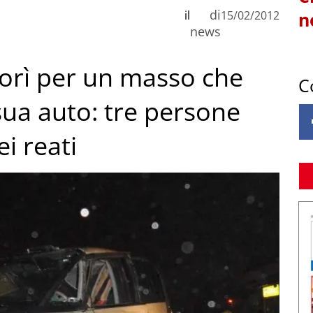
di
il
15/02/2012
n
news
orì per un masso che
C
 sua auto: tre persone
ei reati