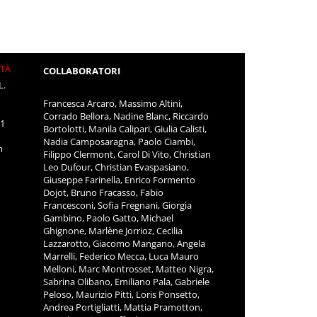
ITÀ
COLLABORATORI
L.
Francesca Arcaro, Massimo Altini,
Corrado Bellora, Nadine Blanc, Riccardo
11
Bortolotti, Manila Calipari, Giulia Calisti,
Nadia Camposaragna, Paolo Ciambi,
m
Filippo Clermont, Carol Di Vito, Christian
Leo Dufour, Christian Evaspasiano,
Giuseppe Farinella, Enrico Formento
Dojot, Bruno Fracasso, Fabio
Francesconi, Sofia Fregnani, Giorgia
Gambino, Paolo Gatto, Michael
Ghignone, Marlène Jorrioz, Cecilia
Lazzarotto, Giacomo Mangano, Angela
Marrelli, Federico Mecca, Luca Mauro
Melloni, Marc Montrosset, Matteo Nigra,
Sabrina Olibano, Emiliano Pala, Gabriele
Peloso, Maurizio Pitti, Loris Ponsetto,
Andrea Portigliatti, Mattia Pramotton,