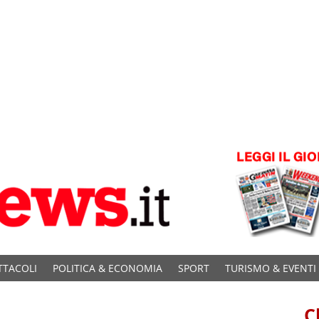
TTACOLI
POLITICA & ECONOMIA
SPORT
TURISMO & EVENTI
C