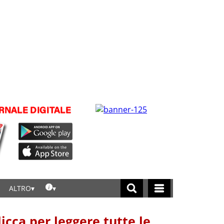
ALTRO
licca per leggere tutte le