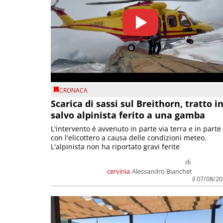
CRONACA
Scarica di sassi sul Breithorn, tratto i
salvo alpinista ferito a una gamba
L'intervento è avvenuto in parte via terra e in parte
con l'elicottero a causa delle condizioni meteo.
L'alpinista non ha riportato gravi ferite
di
cervinia
Alessandro Bianchet
il 07/08/2