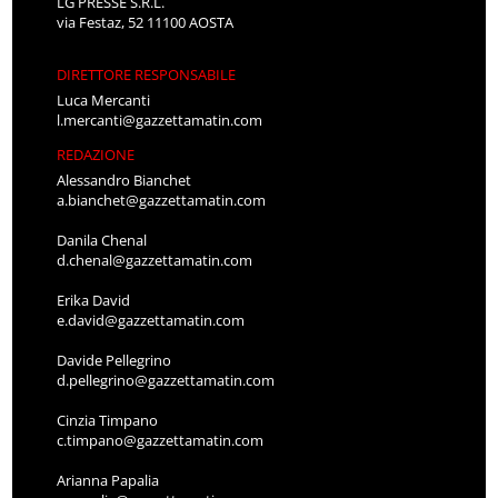
LG PRESSE S.R.L.
via Festaz, 52 11100 AOSTA
DIRETTORE RESPONSABILE
Luca Mercanti
l.mercanti@gazzettamatin.com
REDAZIONE
Alessandro Bianchet
a.bianchet@gazzettamatin.com
Danila Chenal
d.chenal@gazzettamatin.com
Erika David
e.david@gazzettamatin.com
Davide Pellegrino
d.pellegrino@gazzettamatin.com
Cinzia Timpano
c.timpano@gazzettamatin.com
Arianna Papalia