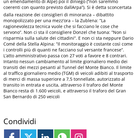
un emendamento di Alpe) poi il diniego (”non saremmo
coerenti con quanto previsto dallArpa”). Si è detta sconcertata
dalla reazione dei consiglieri di minoranza – dibattito
monopolizzato per una mezz’ora – la Zublena: ”La
ragionevolezza tecnica vuole che si facciano le cose che
servono”. Non ci sta il consigliere Donzel che tuona: ”Non si
risparmia sulla salute dei cittadini”. E non ci sta neppure Dario
Comé della Stella Alpina: ”Il monitoraggio è costante così come
i controlli più di quanti ne facciano sul versante francese”.
L’atto amministrativo passa con 27 voti a favore e 8 contrari.
Intanto nessun cambiamento al limite giornaliero medio dei
transiti dei mezzi pesanti al Tunnel del Monte Bianco. Il limite
al traffico giornaliero medio (TGM) di veicoli adibiti al trasporto
di merci di massa superiore a 7,5 tonnellate, autorizzato al
transito in entrata e uscita, attraverso il traforo del Monte
Bianco resta di 1.600 veicoli, e attraverso il traforo del Gran
San Bernardo di 250 veicoli
Condividi