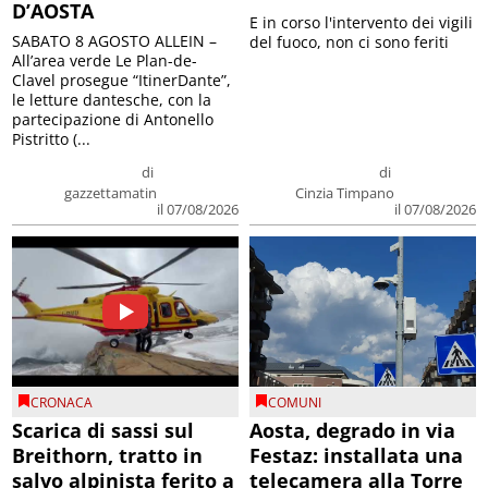
D’AOSTA
E in corso l'intervento dei vigili
SABATO 8 AGOSTO ALLEIN –
del fuoco, non ci sono feriti
All’area verde Le Plan-de-
Clavel prosegue “ItinerDante”,
le letture dantesche, con la
partecipazione di Antonello
Pistritto (...
di
di
gazzettamatin
Cinzia Timpano
il 07/08/2026
il 07/08/2026
CRONACA
COMUNI
Scarica di sassi sul
Aosta, degrado in via
Breithorn, tratto in
Festaz: installata una
salvo alpinista ferito a
telecamera alla Torre