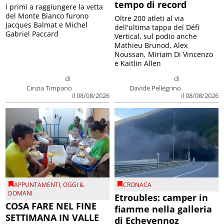
tempo di record
I primi a raggiungere la vetta
del Monte Bianco furono
Oltre 200 atleti al via
Jacques Balmat e Michel
dell'ultima tappa del Défì
Gabriel Paccard
Vertical, sul podio anche
Mathieu Brunod, Alex
Noussan, Miriam Di Vincenzo
e Kaitlin Allen
di
di
Cinzia Timpano
Davide Pellegrino
il 08/08/2026
il 08/08/2026
APPUNTAMENTI
,
OGGI &
CRONACA
DOMANI
Etroubles: camper in
COSA FARE NEL FINE
fiamme nella galleria
SETTIMANA IN VALLE
di Echevennoz