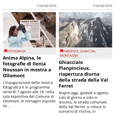
il 06/08/2026
il 06/08/2026
FOTOGRAFIA
AMBIENTE
,
GHIACCIAI
,
MONTAGNA
Anima Alpina, le
Ghiacciaio
fotografie di Ilenia
Planpincieux,
Noussan in mostra a
riapertura diurna
Ollomont
della strada della Val
L'inaugurazione della mostra
Ferret
fotografica è in programma
venerdì 7 agosto alle 18, nella
Riapre oggi, giovedì 6 agosto,
sala espositiva del Comune di
solo di giorno e solo in
Ollomont; le immagini esposte
discesa, la strada comunale
sa...
della Val Ferret; si riduce lo
scenario di rischio, in