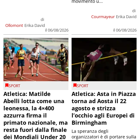
movimento u...
di
Courmayeur
Erika David
di
Ollomont
Erika David
il 06/08/2026
il 06/08/2026
SPORT
SPORT
Atletica: Matilde
Atletica: Asta in Piazza
Abelli lotta come una
torna ad Aosta il 22
leonessa, la 4×400
agosto e strizza
azzurra firma il
l’occhio agli Europei di
primato nazionale, ma
Birmingham
resta fuori dalla finale
La speranza degli
dei Mondiali Under 20
organizzatori è di portare sulla