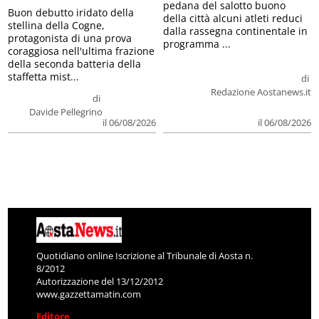
pedana del salotto buono
Buon debutto iridato della
della città alcuni atleti reduci
stellina della Cogne,
dalla rassegna continentale in
protagonista di una prova
programma ...
coraggiosa nell'ultima frazione
della seconda batteria della
staffetta mist...
di
Redazione Aostanews.it
di
Davide Pellegrino
il 06/08/2026
il 06/08/2026
Quotidiano online Iscrizione al Tribunale di Aosta n.
8/2012
Autorizzazione del 13/12/2012
www.gazzettamatin.com
Editore