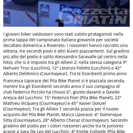
I giovani biker valdostani sono stati subito protagonisti nella
prima tappa del campionato italiano giovanile per società
decollato domenica a Rovereto. I rossoneri hanno raccolto una
vittoria, tre secondi posti e altri buoni piazzamenti. Sul gradino
più alto del podio è salito Alessandro Saravalle (al centro nella
foto), che si è imposto tra gli Allievi 2; nella stessa categoria 9°
Nehuen Truc (Lucchini), 12° Lorenzo Foletto (Lucchini) e 42°
Alberto DellAmico (Courmayeur). Tra le Esordienti primo anno
Francesca Liporace del Pila Bike Planet si è piazzata seconda,
mentre tra gli Esordienti secondo anno il suo compagno di
club Federico Piccolo ha chiuso 6°, giusto davanti a Davide
Aresca del Lucchini; 15° Federico Fiori (Pila Bike Planet), 22°
Mathieu Vicquery (Courmayeur) e 45° Xavier Donzel
(Courmayeur). Tra gli Allievi 1 seconda piazza per il nuovo
acquisto del Pila Bike Planet, Marco Liporace; 4° Dominique
Sitta (Courmayeur), 28° Alberto Cheraz (Courmayeur). Secondo
gradino del podio per i colori rossoneri anche tra le Juniores
grazie a Sara De Leo del Lucchini; 4ª Emilie Collomb (Pila Bike