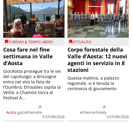
TURISMO & TEMPO LIBERO
ATTUALITA'
Cosa fare nel fine
Corpo forestale della
settimana in Valle
Valle d’Aosta: 12 nuovi
d’Aosta
agenti in servizio in 8
stazioni
GiocAosta prosegue tra le vie
del capoluogo; a Brissogne
Questa mattina, a palazzo
entra nel vivo la Feta de
regionale, si è tenuta la
l’Oumbra; Etroubles ospita la
cerimonia di giuramento
Veillà; a Chamois tocca al
Festival A...
di
di
Aosta
gazzettamatin
ethienne bredy
il 07/08/2026
il 07/08/2026