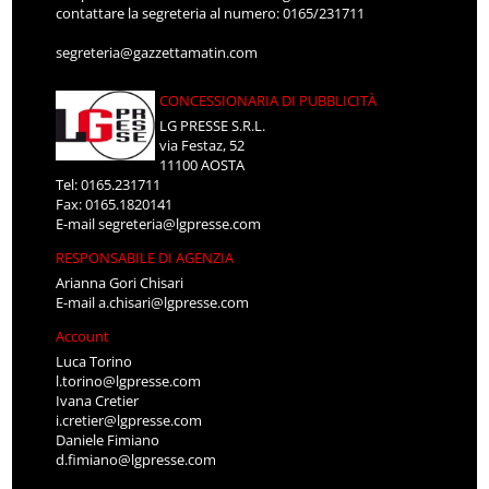
contattare la segreteria al numero: 0165/231711
segreteria@gazzettamatin.com
CONCESSIONARIA DI PUBBLICITÀ
LG PRESSE S.R.L.
via Festaz, 52
11100 AOSTA
Tel: 0165.231711
Fax: 0165.1820141
E-mail
segreteria@lgpresse.com
RESPONSABILE DI AGENZIA
Arianna Gori Chisari
E-mail
a.chisari@lgpresse.com
Account
Luca Torino
l.torino@lgpresse.com
Ivana Cretier
i.cretier@lgpresse.com
Daniele Fimiano
d.fimiano@lgpresse.com