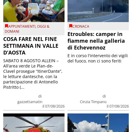
APPUNTAMENTI
,
OGGI &
CRONACA
DOMANI
Etroubles: camper in
COSA FARE NEL FINE
fiamme nella galleria
SETTIMANA IN VALLE
di Echevennoz
D’AOSTA
E in corso l'intervento dei vigili
SABATO 8 AGOSTO ALLEIN –
del fuoco, non ci sono feriti
All’area verde Le Plan-de-
Clavel prosegue “ItinerDante”,
le letture dantesche, con la
partecipazione di Antonello
Pistritto (...
di
di
gazzettamatin
Cinzia Timpano
il 07/08/2026
il 07/08/2026