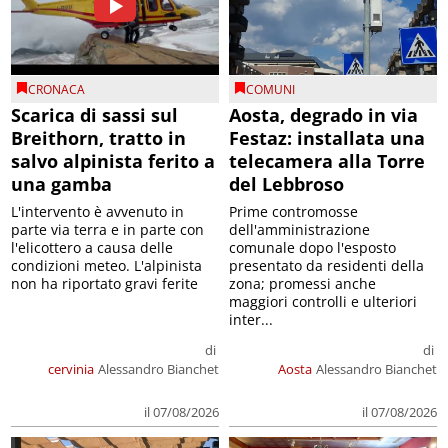
CRONACA
COMUNI
Scarica di sassi sul
Aosta, degrado in via
Breithorn, tratto in
Festaz: installata una
salvo alpinista ferito a
telecamera alla Torre
una gamba
del Lebbroso
L'intervento è avvenuto in
Prime contromosse
parte via terra e in parte con
dell'amministrazione
l'elicottero a causa delle
comunale dopo l'esposto
condizioni meteo. L'alpinista
presentato da residenti della
non ha riportato gravi ferite
zona; promessi anche
maggiori controlli e ulteriori
inter...
di
di
cervinia
Alessandro Bianchet
Aosta
Alessandro Bianchet
il 07/08/2026
il 07/08/2026