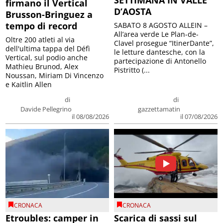
SETTIMANA IN VALLE
firmano il Vertical
D’AOSTA
Brusson-Bringuez a
tempo di record
SABATO 8 AGOSTO ALLEIN –
All’area verde Le Plan-de-
Oltre 200 atleti al via
Clavel prosegue “ItinerDante”,
dell'ultima tappa del Défì
le letture dantesche, con la
Vertical, sul podio anche
partecipazione di Antonello
Mathieu Brunod, Alex
Pistritto (...
Noussan, Miriam Di Vincenzo
e Kaitlin Allen
di
di
Davide Pellegrino
gazzettamatin
il 08/08/2026
il 07/08/2026
CRONACA
CRONACA
Etroubles: camper in
Scarica di sassi sul