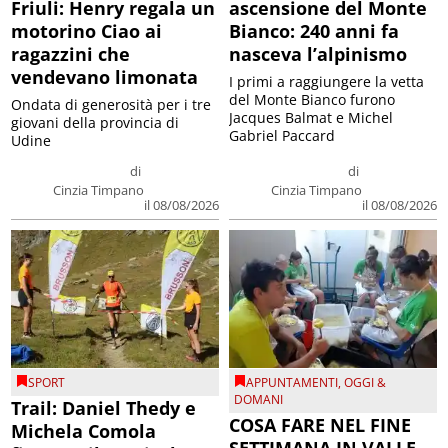
Friuli: Henry regala un
ascensione del Monte
motorino Ciao ai
Bianco: 240 anni fa
ragazzini che
nasceva l’alpinismo
vendevano limonata
I primi a raggiungere la vetta
del Monte Bianco furono
Ondata di generosità per i tre
Jacques Balmat e Michel
giovani della provincia di
Gabriel Paccard
Udine
di
di
Cinzia Timpano
Cinzia Timpano
il 08/08/2026
il 08/08/2026
SPORT
APPUNTAMENTI
,
OGGI &
DOMANI
Trail: Daniel Thedy e
COSA FARE NEL FINE
Michela Comola