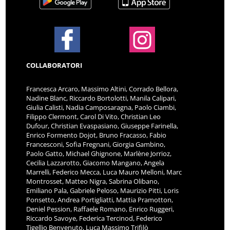
COLLABORATORI
Francesca Arcaro, Massimo Altini, Corrado Bellora,
Nadine Blanc, Riccardo Bortolotti, Manila Calipari,
Giulia Calisti, Nadia Camposaragna, Paolo Ciambi,
Filippo Clermont, Carol Di Vito, Christian Leo
Dufour, Christian Evaspasiano, Giuseppe Farinella,
Enrico Formento Dojot, Bruno Fracasso, Fabio
Francesconi, Sofia Fregnani, Giorgia Gambino,
Paolo Gatto, Michael Ghignone, Marlène Jorrioz,
Cecilia Lazzarotto, Giacomo Mangano, Angela
Marrelli, Federico Mecca, Luca Mauro Melloni, Marc
Montrosset, Matteo Nigra, Sabrina Olibano,
Emiliano Pala, Gabriele Peloso, Maurizio Pitti, Loris
Ponsetto, Andrea Portigliatti, Mattia Pramotton,
Deniel Pession, Raffaele Romano, Enrico Ruggeri,
Riccardo Savoye, Federica Tercinod, Federico
Tigellio Benvenuto, Luca Massimo Trifilò