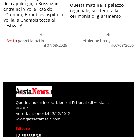
del capoluogo; a Brissogne
Questa mattina, a palazzo
entra nel vivo la Feta de
regionale, si è tenuta la
l’Oumbra; Etroubles ospita la
cerimonia di giuramento
Veillà; a Chamois tocca al
Festival A...
di
di
Aosta
gazzettamatin
ethienne bredy
il 07/08/2026
il 07/08/2026
Quotidiano online Iscrizione al Tribunale di Aosta n.
8/2012
Autorizzazione del 13/12/2012
www.gazzettamatin.com
Editore
LG PRESSE S.R.L.