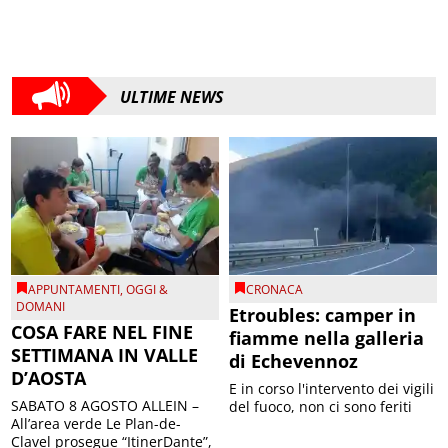
ULTIME NEWS
APPUNTAMENTI
,
OGGI &
CRONACA
DOMANI
Etroubles: camper in
COSA FARE NEL FINE
fiamme nella galleria
SETTIMANA IN VALLE
di Echevennoz
D’AOSTA
E in corso l'intervento dei vigili
SABATO 8 AGOSTO ALLEIN –
del fuoco, non ci sono feriti
All’area verde Le Plan-de-
Clavel prosegue “ItinerDante”,