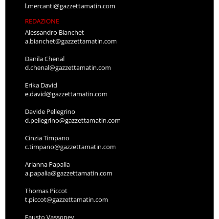
l.mercanti@gazzettamatin.com
REDAZIONE
Alessandro Bianchet
a.bianchet@gazzettamatin.com
Danila Chenal
d.chenal@gazzettamatin.com
Erika David
e.david@gazzettamatin.com
Davide Pellegrino
d.pellegrino@gazzettamatin.com
Cinzia Timpano
c.timpano@gazzettamatin.com
Arianna Papalia
a.papalia@gazzettamatin.com
Thomas Piccot
t.piccot@gazzettamatin.com
Fausto Vassoney