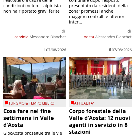
l'elicottero a causa delle
comunale dopo l'esposto
condizioni meteo. L'alpinista
presentato da residenti della
non ha riportato gravi ferite
zona; promessi anche
maggiori controlli e ulteriori
inter...
di
di
cervinia
Alessandro Bianchet
Aosta
Alessandro Bianchet
il 07/08/2026
il 07/08/2026
TURISMO & TEMPO LIBERO
ATTUALITA'
Cosa fare nel fine
Corpo forestale della
settimana in Valle
Valle d’Aosta: 12 nuovi
d’Aosta
agenti in servizio in 8
stazioni
GiocAosta prosegue tra le vie