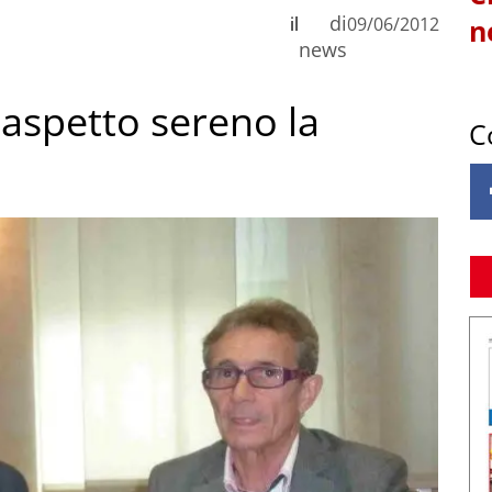
di
il
09/06/2012
n
news
aspetto sereno la
C