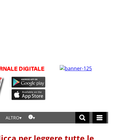
ALTRO
licca per leggere tutte le