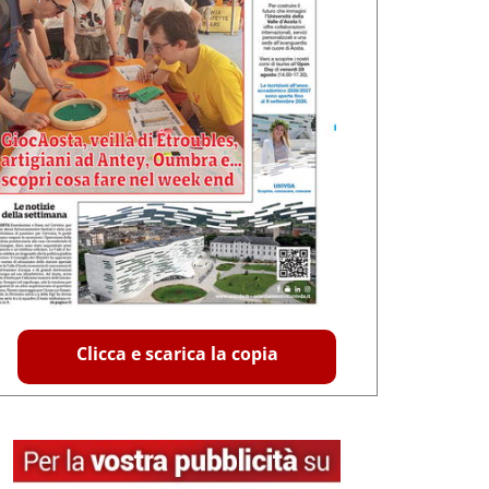
Clicca e scarica la copia