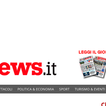
TTACOLI
POLITICA & ECONOMIA
SPORT
TURISMO & EVENTI
C