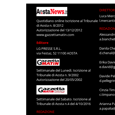
DIRETTOR
Luca Merc
l.mercant
Quotidiano online Iscrizione al Tribunale
di Aosta n. 8/2012
REDAZIO
Autorizzazione del 13/12/2012
Alessandr
www.gazzettamatin.com
a.bianche
Editore
Danila Ch
LG PRESSE S.R.L.
d.chenal@
via Festaz, 52 11100 AOSTA
Erika Davi
e.david@g
Settimanale del Lunedì. Iscrizione al
Tribunale di Aosta n. 9/2002
Davide Pel
Autorizzazione del 20/05/2002
d.pellegr
Cinzia Ti
c.timpan
Settimanale del Sabato. Iscrizione al
Tribunale di Aosta n.4 del 4/10/2016
Arianna P
a.papalia
REDAZIONE