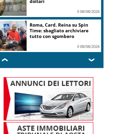
dignità delle persone
il 08/08/2026
Marcinelle, Meloni: rinnovato
impegno a difesa di lavoro,
libertà, dignità
il 08/08/2026
❮
❯