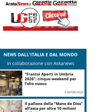
NEWS DALL'ITALIA E DAL MONDO
In collaborazione con Askanews
Escursioni tra ambiente e
storia nel comprensorio dello
Zoncolan
il 08/08/2026
Mattarella: la gestione dei
flussi migratori rispetti la