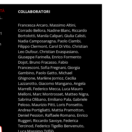
ITÀ
COLLABORATORI
L.
Francesca Arcaro, Massimo Altini,
Corrado Bellora, Nadine Blanc, Riccardo
11
Bortolotti, Manila Calipari, Giulia Calisti,
Nadia Camposaragna, Paolo Ciambi,
m
Filippo Clermont, Carol Di Vito, Christian
Leo Dufour, Christian Evaspasiano,
Giuseppe Farinella, Enrico Formento
Dojot, Bruno Fracasso, Fabio
Francesconi, Sofia Fregnani, Giorgia
Gambino, Paolo Gatto, Michael
Ghignone, Marlène Jorrioz, Cecilia
Lazzarotto, Giacomo Mangano, Angela
Marrelli, Federico Mecca, Luca Mauro
Melloni, Marc Montrosset, Matteo Nigra,
Sabrina Olibano, Emiliano Pala, Gabriele
Peloso, Maurizio Pitti, Loris Ponsetto,
Andrea Portigliatti, Mattia Pramotton,
Deniel Pession, Raffaele Romano, Enrico
Ruggeri, Riccardo Savoye, Federica
Tercinod, Federico Tigellio Benvenuto,
Luca Massimo Trifilò