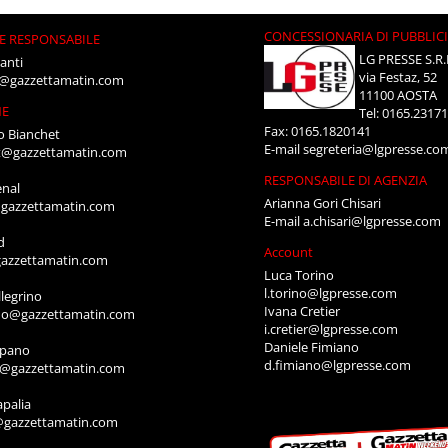
CONCESSIONARIA DI PUBBLIC
E RESPONSABILE
LG PRESSE S.R.
anti
via Festaz, 52
i@gazzettamatin.com
11100 AOSTA
NE
Tel: 0165.2317
Fax: 0165.1820141
o Bianchet
E-mail
segreteria@lgpresse.co
t@gazzettamatin.com
RESPONSABILE DI AGENZIA
enal
Arianna Gori Chisari
gazzettamatin.com
E-mail
a.chisari@lgpresse.com
d
Account
azzettamatin.com
Luca Torino
l.torino@lgpresse.com
legrino
Ivana Cretier
ino@gazzettamatin.com
i.cretier@lgpresse.com
Daniele Fimiano
mpano
d.fimiano@lgpresse.com
o@gazzettamatin.com
apalia
@gazzettamatin.com