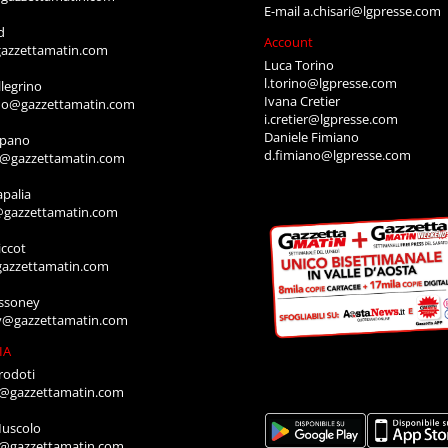
CONCESSIONARIA DI PUBBLIC
E RESPONSABILE
LG PRESSE S.R.
anti
via Festaz, 52
i@gazzettamatin.com
11100 AOSTA
NE
Tel: 0165.2317
Fax: 0165.1820141
o Bianchet
E-mail
segreteria@lgpresse.co
t@gazzettamatin.com
RESPONSABILE DI AGENZIA
enal
Arianna Gori Chisari
gazzettamatin.com
E-mail
a.chisari@lgpresse.com
d
Account
azzettamatin.com
Luca Torino
l.torino@lgpresse.com
legrino
Ivana Cretier
ino@gazzettamatin.com
i.cretier@lgpresse.com
Daniele Fimiano
mpano
d.fimiano@lgpresse.com
o@gazzettamatin.com