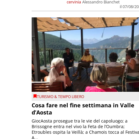
cervinia
Alessandro Bianchet
il 07/08/2
TURISMO & TEMPO LIBERO
Cosa fare nel fine settimana in Valle
d’Aosta
GiocAosta prosegue tra le vie del capoluogo; a
Brissogne entra nel vivo la Feta de l’Oumbra;
Etroubles ospita la Veillà; a Chamois tocca al Festiva
A...