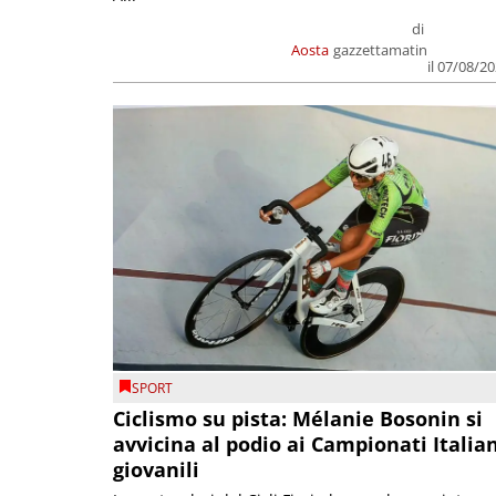
di
Aosta
gazzettamatin
il 07/08/2
SPORT
Ciclismo su pista: Mélanie Bosonin si
avvicina al podio ai Campionati Italia
giovanili