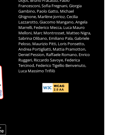
ITÀ
COLLABORATORI
L.
Francesca Arcaro, Massimo Altini,
Corrado Bellora, Nadine Blanc, Riccardo
11
Bortolotti, Manila Calipari, Giulia Calisti,
Nadia Camposaragna, Paolo Ciambi,
m
Filippo Clermont, Carol Di Vito, Christian
Leo Dufour, Christian Evaspasiano,
Giuseppe Farinella, Enrico Formento
Dojot, Bruno Fracasso, Fabio
Francesconi, Sofia Fregnani, Giorgia
Gambino, Paolo Gatto, Michael
Ghignone, Marlène Jorrioz, Cecilia
Lazzarotto, Giacomo Mangano, Angela
Marrelli, Federico Mecca, Luca Mauro
Melloni, Marc Montrosset, Matteo Nigra,
Sabrina Olibano, Emiliano Pala, Gabriele
Peloso, Maurizio Pitti, Loris Ponsetto,
Andrea Portigliatti, Mattia Pramotton,