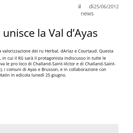
di
il
25/06/2012
n
news
 unisce la Val d’Ayas
C
a valorizzazione dei ru Herbal, dArlaz e Courtaud. Questa
, in cui il Rû sarà il protagonista indiscusso in tutte le
va le pro loco di Challand-Saint-Victor e di Challand-Saint-
, i comuni di Ayas e Brusson, e in collaborazione con
Matin in edicola lunedì 25 giugno.