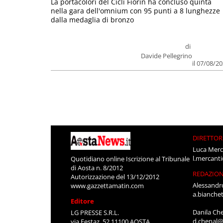
La portacolori del Cicli Fiorin ha concluso quinta
nella gara dell'omnium con 95 punti a 8 lunghezze
dalla medaglia di bronzo
di
Davide Pellegrino
il 07/08/2