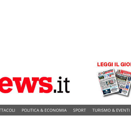
TTACOLI
POLITICA & ECONOMIA
SPORT
TURISMO & EVENTI
C