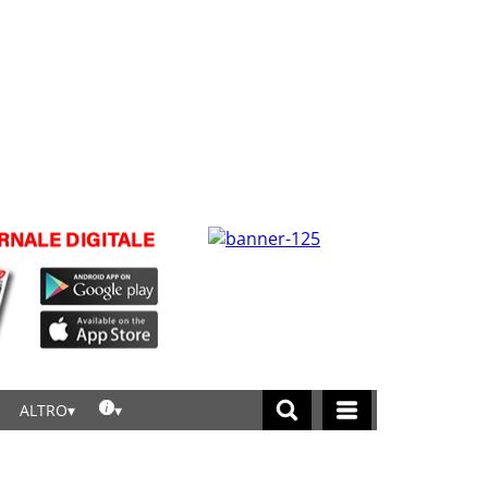
ALTRO
licca per leggere tutte le