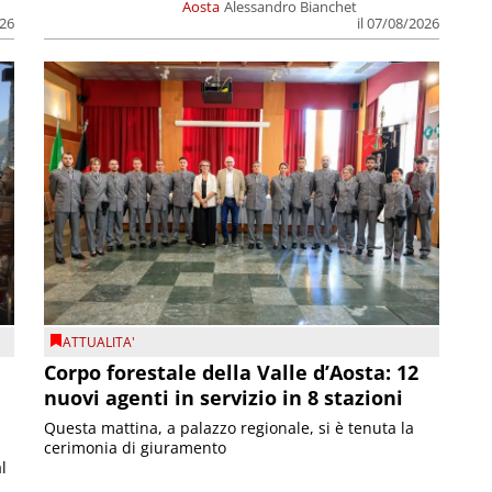
Aosta
Alessandro Bianchet
026
il 07/08/2026
E
ATTUALITA'
a
Corpo forestale della Valle d’Aosta: 12
nuovi agenti in servizio in 8 stazioni
Questa mattina, a palazzo regionale, si è tenuta la
S
cerimonia di giuramento
p
l