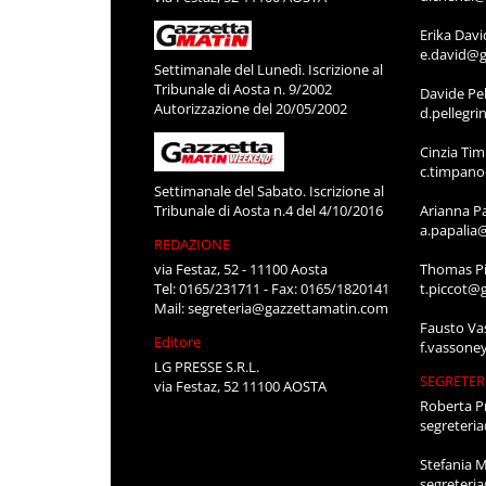
DIRETTOR
Luca Merc
l.mercant
Quotidiano online Iscrizione al Tribunale
di Aosta n. 8/2012
REDAZIO
Autorizzazione del 13/12/2012
Alessandr
www.gazzettamatin.com
a.bianche
Editore
Danila Ch
LG PRESSE S.R.L.
d.chenal@
via Festaz, 52 11100 AOSTA
Erika Davi
e.david@g
Settimanale del Lunedì. Iscrizione al
Tribunale di Aosta n. 9/2002
Davide Pel
Autorizzazione del 20/05/2002
d.pellegr
Cinzia Ti
c.timpan