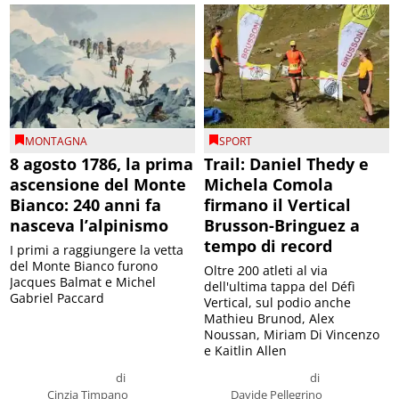
MONTAGNA
SPORT
8 agosto 1786, la prima
Trail: Daniel Thedy e
ascensione del Monte
Michela Comola
Bianco: 240 anni fa
firmano il Vertical
nasceva l’alpinismo
Brusson-Bringuez a
tempo di record
I primi a raggiungere la vetta
del Monte Bianco furono
Oltre 200 atleti al via
Jacques Balmat e Michel
dell'ultima tappa del Défì
Gabriel Paccard
Vertical, sul podio anche
Mathieu Brunod, Alex
Noussan, Miriam Di Vincenzo
e Kaitlin Allen
di
di
Cinzia Timpano
Davide Pellegrino