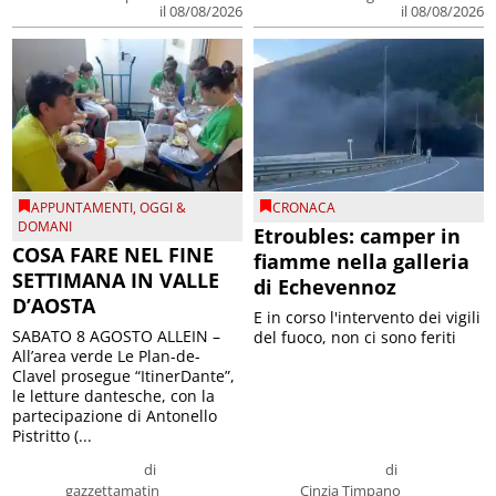
il 08/08/2026
il 08/08/2026
APPUNTAMENTI
,
OGGI &
CRONACA
DOMANI
Etroubles: camper in
COSA FARE NEL FINE
fiamme nella galleria
SETTIMANA IN VALLE
di Echevennoz
D’AOSTA
E in corso l'intervento dei vigili
SABATO 8 AGOSTO ALLEIN –
del fuoco, non ci sono feriti
All’area verde Le Plan-de-
Clavel prosegue “ItinerDante”,
le letture dantesche, con la
partecipazione di Antonello
Pistritto (...
di
di
gazzettamatin
Cinzia Timpano