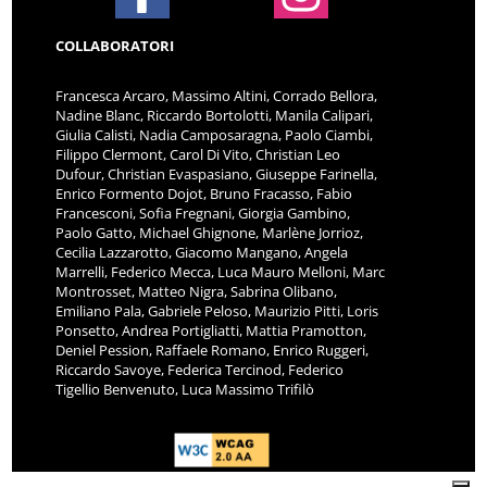
COLLABORATORI
Francesca Arcaro, Massimo Altini, Corrado Bellora,
Nadine Blanc, Riccardo Bortolotti, Manila Calipari,
Giulia Calisti, Nadia Camposaragna, Paolo Ciambi,
Filippo Clermont, Carol Di Vito, Christian Leo
Dufour, Christian Evaspasiano, Giuseppe Farinella,
Enrico Formento Dojot, Bruno Fracasso, Fabio
Francesconi, Sofia Fregnani, Giorgia Gambino,
Paolo Gatto, Michael Ghignone, Marlène Jorrioz,
Cecilia Lazzarotto, Giacomo Mangano, Angela
Marrelli, Federico Mecca, Luca Mauro Melloni, Marc
Montrosset, Matteo Nigra, Sabrina Olibano,
Emiliano Pala, Gabriele Peloso, Maurizio Pitti, Loris
Ponsetto, Andrea Portigliatti, Mattia Pramotton,
Deniel Pession, Raffaele Romano, Enrico Ruggeri,
Riccardo Savoye, Federica Tercinod, Federico
Tigellio Benvenuto, Luca Massimo Trifilò