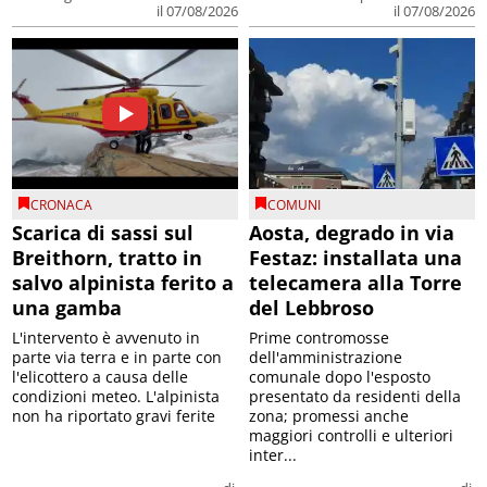
il 07/08/2026
il 07/08/2026
CRONACA
COMUNI
Scarica di sassi sul
Aosta, degrado in via
Breithorn, tratto in
Festaz: installata una
salvo alpinista ferito a
telecamera alla Torre
una gamba
del Lebbroso
L'intervento è avvenuto in
Prime contromosse
parte via terra e in parte con
dell'amministrazione
l'elicottero a causa delle
comunale dopo l'esposto
condizioni meteo. L'alpinista
presentato da residenti della
non ha riportato gravi ferite
zona; promessi anche
maggiori controlli e ulteriori
inter...