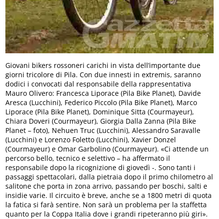
Giovani bikers rossoneri carichi in vista dell’importante due
giorni tricolore di Pila. Con due innesti in extremis, saranno
dodici i convocati dal responsabile della rappresentativa
Mauro Olivero: Francesca Liporace (Pila Bike Planet), Davide
Aresca (Lucchini), Federico Piccolo (Pila Bike Planet), Marco
Liporace (Pila Bike Planet), Dominique Sitta (Courmayeur),
Chiara Doveri (Courmayeur), Giorgia Dalla Zanna (Pila Bike
Planet – foto), Nehuen Truc (Lucchini), Alessandro Saravalle
(Lucchini) e Lorenzo Foletto (Lucchini), Xavier Donzel
(Courmayeur) e Omar Garbolino (Courmayeur). «Ci attende un
percorso bello, tecnico e selettivo – ha affermato il
responsabile dopo la ricognizione di giovedì -. Sono tanti i
passaggi spettacolari, dalla pietraia dopo il primo chilometro al
salitone che porta in zona arrivo, passando per boschi, salti e
insidie varie. Il circuito è breve, anche se a 1800 metri di quota
la fatica si farà sentire. Non sarà un problema per la staffetta
quanto per la Coppa Italia dove i grandi ripeteranno più giri».