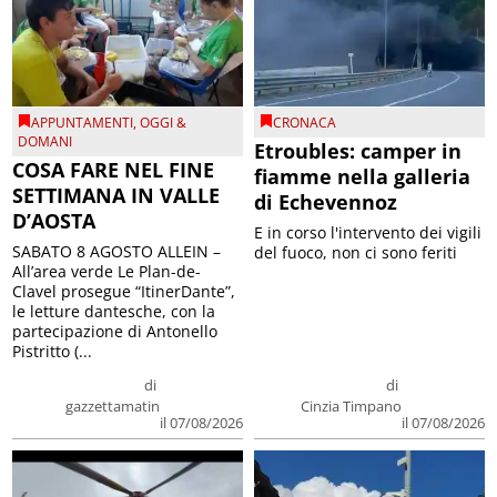
APPUNTAMENTI
,
OGGI &
CRONACA
DOMANI
Etroubles: camper in
COSA FARE NEL FINE
fiamme nella galleria
SETTIMANA IN VALLE
di Echevennoz
D’AOSTA
E in corso l'intervento dei vigili
SABATO 8 AGOSTO ALLEIN –
del fuoco, non ci sono feriti
All’area verde Le Plan-de-
Clavel prosegue “ItinerDante”,
le letture dantesche, con la
partecipazione di Antonello
Pistritto (...
di
di
gazzettamatin
Cinzia Timpano
il 07/08/2026
il 07/08/2026