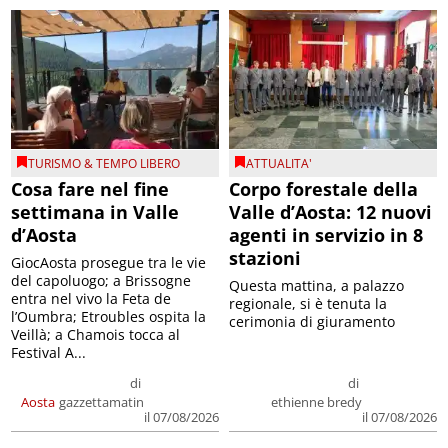
TURISMO & TEMPO LIBERO
ATTUALITA'
Cosa fare nel fine
Corpo forestale della
settimana in Valle
Valle d’Aosta: 12 nuovi
d’Aosta
agenti in servizio in 8
stazioni
GiocAosta prosegue tra le vie
del capoluogo; a Brissogne
Questa mattina, a palazzo
entra nel vivo la Feta de
regionale, si è tenuta la
l’Oumbra; Etroubles ospita la
cerimonia di giuramento
Veillà; a Chamois tocca al
Festival A...
di
di
Aosta
gazzettamatin
ethienne bredy
il 07/08/2026
il 07/08/2026