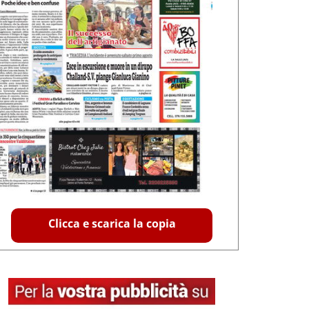
Clicca e scarica la copia