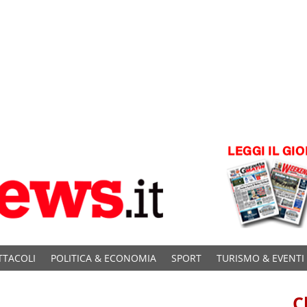
TTACOLI
POLITICA & ECONOMIA
SPORT
TURISMO & EVENTI
C