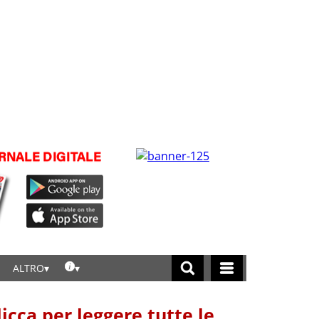
ALTRO
licca per leggere tutte le