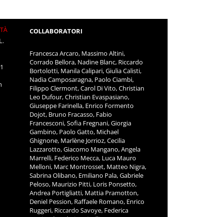
ITÀ
COLLABORATORI
L.
Francesca Arcaro, Massimo Altini,
Corrado Bellora, Nadine Blanc, Riccardo
11
Bortolotti, Manila Calipari, Giulia Calisti,
Nadia Camposaragna, Paolo Ciambi,
m
Filippo Clermont, Carol Di Vito, Christian
Leo Dufour, Christian Evaspasiano,
Giuseppe Farinella, Enrico Formento
Dojot, Bruno Fracasso, Fabio
Francesconi, Sofia Fregnani, Giorgia
Gambino, Paolo Gatto, Michael
Ghignone, Marlène Jorrioz, Cecilia
Lazzarotto, Giacomo Mangano, Angela
Marrelli, Federico Mecca, Luca Mauro
Melloni, Marc Montrosset, Matteo Nigra,
Sabrina Olibano, Emiliano Pala, Gabriele
Peloso, Maurizio Pitti, Loris Ponsetto,
Andrea Portigliatti, Mattia Pramotton,
Deniel Pession, Raffaele Romano, Enrico
Ruggeri, Riccardo Savoye, Federica