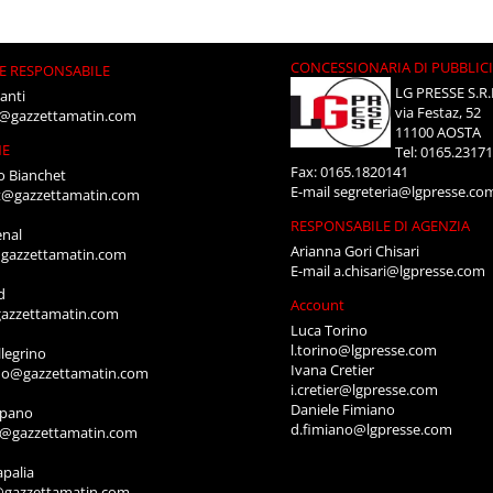
CONCESSIONARIA DI PUBBLIC
E RESPONSABILE
LG PRESSE S.R.
anti
via Festaz, 52
i@gazzettamatin.com
11100 AOSTA
NE
Tel: 0165.2317
Fax: 0165.1820141
o Bianchet
E-mail
segreteria@lgpresse.co
t@gazzettamatin.com
RESPONSABILE DI AGENZIA
enal
Arianna Gori Chisari
gazzettamatin.com
E-mail
a.chisari@lgpresse.com
d
Account
azzettamatin.com
Luca Torino
l.torino@lgpresse.com
legrino
Ivana Cretier
ino@gazzettamatin.com
i.cretier@lgpresse.com
Daniele Fimiano
mpano
d.fimiano@lgpresse.com
o@gazzettamatin.com
apalia
@gazzettamatin.com