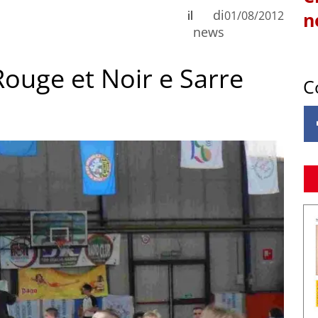
di
il
01/08/2012
n
news
Rouge et Noir e Sarre
C