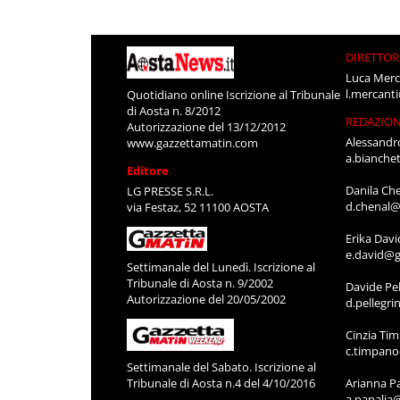
DIRETTOR
Luca Merc
l.mercant
Quotidiano online Iscrizione al Tribunale
di Aosta n. 8/2012
REDAZIO
Autorizzazione del 13/12/2012
Alessandr
www.gazzettamatin.com
a.bianche
Editore
Danila Ch
LG PRESSE S.R.L.
d.chenal@
via Festaz, 52 11100 AOSTA
Erika Davi
e.david@g
Settimanale del Lunedì. Iscrizione al
Tribunale di Aosta n. 9/2002
Davide Pel
Autorizzazione del 20/05/2002
d.pellegr
Cinzia Ti
c.timpan
Settimanale del Sabato. Iscrizione al
Tribunale di Aosta n.4 del 4/10/2016
Arianna P
a.papalia