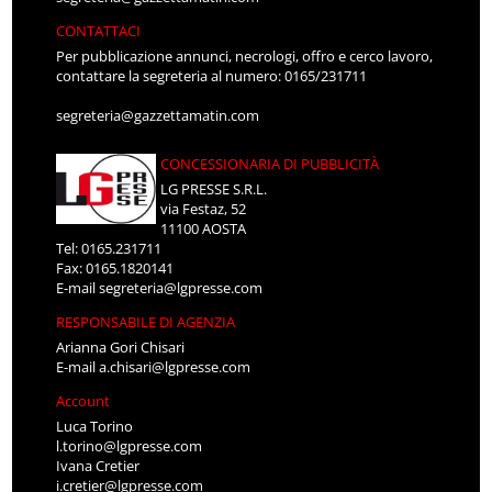
CONTATTACI
Per pubblicazione annunci, necrologi, offro e cerco lavoro,
contattare la segreteria al numero: 0165/231711
segreteria@gazzettamatin.com
CONCESSIONARIA DI PUBBLICITÀ
LG PRESSE S.R.L.
via Festaz, 52
11100 AOSTA
Tel: 0165.231711
Fax: 0165.1820141
E-mail
segreteria@lgpresse.com
RESPONSABILE DI AGENZIA
Arianna Gori Chisari
E-mail
a.chisari@lgpresse.com
Account
Luca Torino
l.torino@lgpresse.com
Ivana Cretier
i.cretier@lgpresse.com