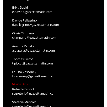
Erika David
e.david@gazzettamatin.com
Davide Pellegrino
d.pellegrino@gazzettamatin.com
Cinzia Timpano
c.timpano@gazzettamatin.com
Arianna Papalia
a.papalia@gazzettamatin.com
Thomas Piccot
t.piccot@gazzettamatin.com
Fausto Vassoney
f.vassoney@gazzettamatin.com
SEGRETERIA
Roberta Prodoti
segreteria@gazzettamatin.com
Stefania Muscolo
segreteria@gazzettamatin.com