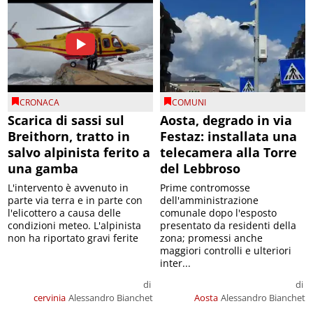
CRONACA
COMUNI
Scarica di sassi sul
Aosta, degrado in via
Breithorn, tratto in
Festaz: installata una
salvo alpinista ferito a
telecamera alla Torre
una gamba
del Lebbroso
L'intervento è avvenuto in
Prime contromosse
parte via terra e in parte con
dell'amministrazione
l'elicottero a causa delle
comunale dopo l'esposto
condizioni meteo. L'alpinista
presentato da residenti della
non ha riportato gravi ferite
zona; promessi anche
maggiori controlli e ulteriori
inter...
di
di
cervinia
Alessandro Bianchet
Aosta
Alessandro Bianchet