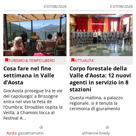
il 07/08/2026
il 07/08/2026
TURISMO & TEMPO LIBERO
ATTUALITA'
Cosa fare nel fine
Corpo forestale della
settimana in Valle
Valle d’Aosta: 12 nuovi
d’Aosta
agenti in servizio in 8
stazioni
GiocAosta prosegue tra le vie
del capoluogo; a Brissogne
Questa mattina, a palazzo
entra nel vivo la Feta de
regionale, si è tenuta la
l’Oumbra; Etroubles ospita la
cerimonia di giuramento
Veillà; a Chamois tocca al
Festival A...
di
di
Aosta
gazzettamatin
ethienne bredy