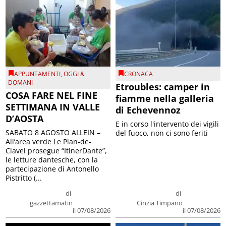
APPUNTAMENTI
,
OGGI &
CRONACA
DOMANI
Etroubles: camper in
COSA FARE NEL FINE
fiamme nella galleria
SETTIMANA IN VALLE
di Echevennoz
D’AOSTA
E in corso l'intervento dei vigili
SABATO 8 AGOSTO ALLEIN –
del fuoco, non ci sono feriti
All’area verde Le Plan-de-
Clavel prosegue “ItinerDante”,
le letture dantesche, con la
partecipazione di Antonello
Pistritto (...
di
di
gazzettamatin
Cinzia Timpano
il 07/08/2026
il 07/08/2026