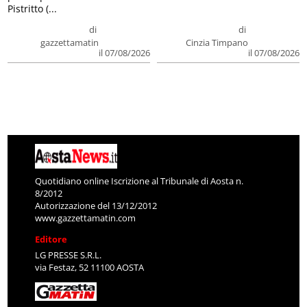
Pistritto (...
di
di
gazzettamatin
Cinzia Timpano
il 07/08/2026
il 07/08/2026
Quotidiano online Iscrizione al Tribunale di Aosta n.
8/2012
Autorizzazione del 13/12/2012
www.gazzettamatin.com
Editore
LG PRESSE S.R.L.
via Festaz, 52 11100 AOSTA