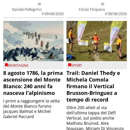
di
di
Davide Pellegrino
Cinzia Timpano
il 09/08/2026
il 08/08/2026
MONTAGNA
SPORT
8 agosto 1786, la prima
Trail: Daniel Thedy e
ascensione del Monte
Michela Comola
Bianco: 240 anni fa
firmano il Vertical
nasceva l’alpinismo
Brusson-Bringuez a
tempo di record
I primi a raggiungere la vetta
del Monte Bianco furono
Oltre 200 atleti al via
Jacques Balmat e Michel
dell'ultima tappa del Défì
Gabriel Paccard
Vertical, sul podio anche
Mathieu Brunod, Alex
Noussan, Miriam Di Vincenzo