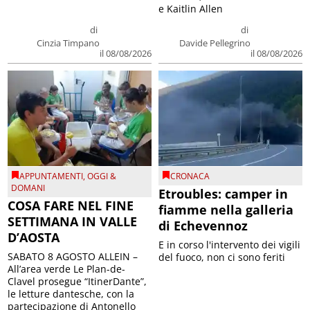
e Kaitlin Allen
di
di
Cinzia Timpano
Davide Pellegrino
il 08/08/2026
il 08/08/2026
APPUNTAMENTI
,
OGGI &
CRONACA
DOMANI
Etroubles: camper in
COSA FARE NEL FINE
fiamme nella galleria
SETTIMANA IN VALLE
di Echevennoz
D’AOSTA
E in corso l'intervento dei vigili
SABATO 8 AGOSTO ALLEIN –
del fuoco, non ci sono feriti
All’area verde Le Plan-de-
Clavel prosegue “ItinerDante”,
le letture dantesche, con la
partecipazione di Antonello