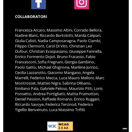
COLLABORATORI
Francesca Arcaro, Massimo Altini, Corrado Bellora,
Nadine Blanc, Riccardo Bortolotti, Manila Calipari,
Giulia Calisti, Nadia Camposaragna, Paolo Ciambi,
Filippo Clermont, Carol Di Vito, Christian Leo
Dufour, Christian Evaspasiano, Giuseppe Farinella,
Enrico Formento Dojot, Bruno Fracasso, Fabio
Francesconi, Sofia Fregnani, Giorgia Gambino,
Paolo Gatto, Michael Ghignone, Marlène Jorrioz,
Cecilia Lazzarotto, Giacomo Mangano, Angela
Marrelli, Federico Mecca, Luca Mauro Melloni, Marc
Montrosset, Matteo Nigra, Sabrina Olibano,
Emiliano Pala, Gabriele Peloso, Maurizio Pitti, Loris
Ponsetto, Andrea Portigliatti, Mattia Pramotton,
Deniel Pession, Raffaele Romano, Enrico Ruggeri,
Riccardo Savoye, Federica Tercinod, Federico
Tigellio Benvenuto, Luca Massimo Trifilò