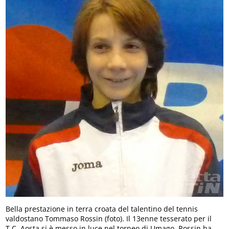
Bella prestazione in terra croata del talentino del tennis
valdostano Tommaso Rossin (foto). Il 13enne tesserato per il
T.C. Aosta si è messo in luce nel torneo di Umago. Rossin ha