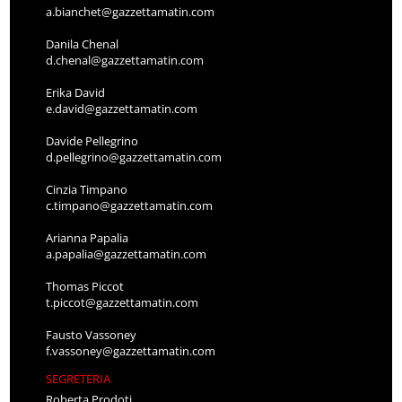
a.bianchet@gazzettamatin.com
Danila Chenal
d.chenal@gazzettamatin.com
Erika David
e.david@gazzettamatin.com
Davide Pellegrino
d.pellegrino@gazzettamatin.com
Cinzia Timpano
c.timpano@gazzettamatin.com
Arianna Papalia
a.papalia@gazzettamatin.com
Thomas Piccot
t.piccot@gazzettamatin.com
Fausto Vassoney
f.vassoney@gazzettamatin.com
SEGRETERIA
Roberta Prodoti