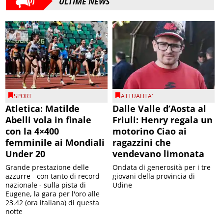
ULTIME NEWS
SPORT
ATTUALITA'
Atletica: Matilde
Dalle Valle d’Aosta al
Abelli vola in finale
Friuli: Henry regala un
con la 4×400
motorino Ciao ai
femminile ai Mondiali
ragazzini che
Under 20
vendevano limonata
Grande prestazione delle
Ondata di generosità per i tre
azzurre - con tanto di record
giovani della provincia di
nazionale - sulla pista di
Udine
Eugene, la gara per l'oro alle
23.42 (ora italiana) di questa
notte