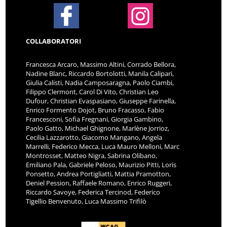
COLLABORATORI
Francesca Arcaro, Massimo Altini, Corrado Bellora,
Nadine Blanc, Riccardo Bortolotti, Manila Calipari,
Giulia Calisti, Nadia Camposaragna, Paolo Ciambi,
Filippo Clermont, Carol Di Vito, Christian Leo
Dufour, Christian Evaspasiano, Giuseppe Farinella,
Enrico Formento Dojot, Bruno Fracasso, Fabio
Francesconi, Sofia Fregnani, Giorgia Gambino,
Paolo Gatto, Michael Ghignone, Marlène Jorrioz,
Cecilia Lazzarotto, Giacomo Mangano, Angela
Marrelli, Federico Mecca, Luca Mauro Melloni, Marc
Montrosset, Matteo Nigra, Sabrina Olibano,
Emiliano Pala, Gabriele Peloso, Maurizio Pitti, Loris
Ponsetto, Andrea Portigliatti, Mattia Pramotton,
Deniel Pession, Raffaele Romano, Enrico Ruggeri,
Riccardo Savoye, Federica Tercinod, Federico
Tigellio Benvenuto, Luca Massimo Trifilò