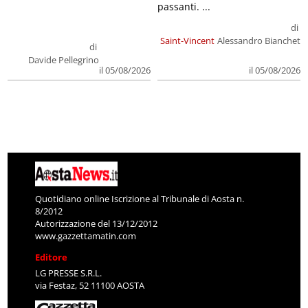
passanti. ...
di
Saint-Vincent
Alessandro Bianchet
di
Davide Pellegrino
il 05/08/2026
il 05/08/2026
Quotidiano online Iscrizione al Tribunale di Aosta n.
8/2012
Autorizzazione del 13/12/2012
www.gazzettamatin.com
Editore
LG PRESSE S.R.L.
via Festaz, 52 11100 AOSTA