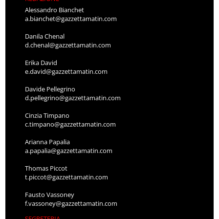
Alessandro Bianchet
a.bianchet@gazzettamatin.com
Danila Chenal
d.chenal@gazzettamatin.com
Erika David
e.david@gazzettamatin.com
Davide Pellegrino
d.pellegrino@gazzettamatin.com
Cinzia Timpano
c.timpano@gazzettamatin.com
Arianna Papalia
a.papalia@gazzettamatin.com
Thomas Piccot
t.piccot@gazzettamatin.com
Fausto Vassoney
f.vassoney@gazzettamatin.com
SEGRETERIA