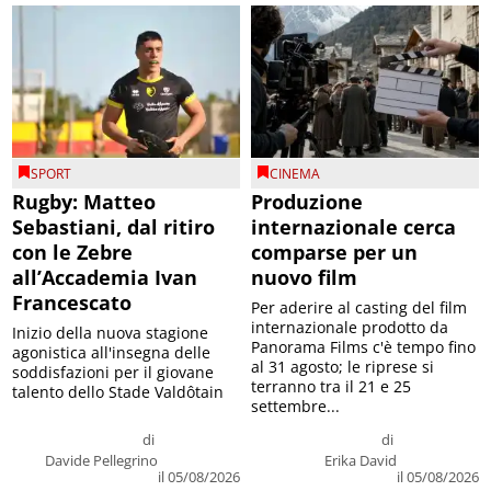
SPORT
CINEMA
Rugby: Matteo
Produzione
Sebastiani, dal ritiro
internazionale cerca
con le Zebre
comparse per un
all’Accademia Ivan
nuovo film
Francescato
Per aderire al casting del film
internazionale prodotto da
Inizio della nuova stagione
Panorama Films c'è tempo fino
agonistica all'insegna delle
al 31 agosto; le riprese si
soddisfazioni per il giovane
terranno tra il 21 e 25
talento dello Stade Valdôtain
settembre...
di
di
Davide Pellegrino
Erika David
il 05/08/2026
il 05/08/2026