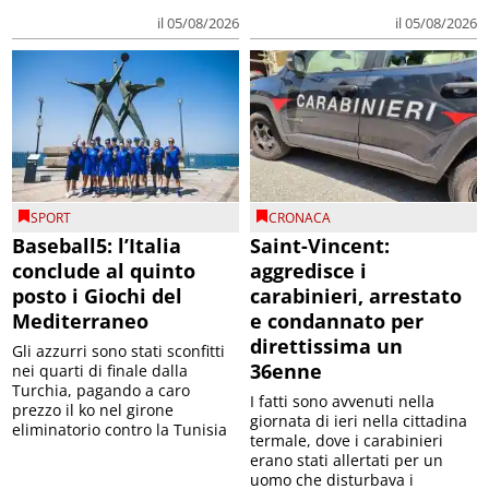
il 05/08/2026
il 05/08/2026
SPORT
CRONACA
Baseball5: l’Italia
Saint-Vincent:
conclude al quinto
aggredisce i
posto i Giochi del
carabinieri, arrestato
Mediterraneo
e condannato per
direttissima un
Gli azzurri sono stati sconfitti
36enne
nei quarti di finale dalla
Turchia, pagando a caro
I fatti sono avvenuti nella
prezzo il ko nel girone
giornata di ieri nella cittadina
eliminatorio contro la Tunisia
termale, dove i carabinieri
erano stati allertati per un
uomo che disturbava i