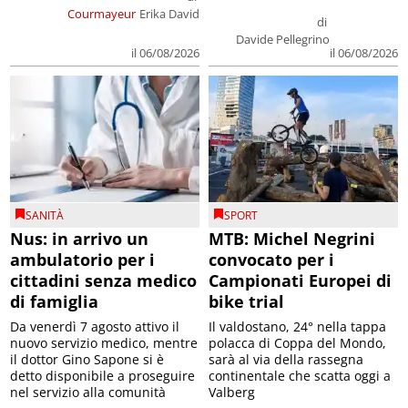
Courmayeur
Erika David
di
Davide Pellegrino
il 06/08/2026
il 06/08/2026
SANITÀ
SPORT
Nus: in arrivo un
MTB: Michel Negrini
ambulatorio per i
convocato per i
cittadini senza medico
Campionati Europei di
di famiglia
bike trial
Da venerdì 7 agosto attivo il
Il valdostano, 24° nella tappa
nuovo servizio medico, mentre
polacca di Coppa del Mondo,
il dottor Gino Sapone si è
sarà al via della rassegna
detto disponibile a proseguire
continentale che scatta oggi a
nel servizio alla comunità
Valberg