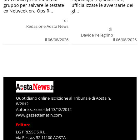
gruppo per salvare le testate
ufficializzate le avversarie dei
ex Netweek ora Ops R...
gi...
di
Redazione Aosta News
di
Davide Pellegrino
il 06/08/2026
il 06/08/2026
Quotidiano online Iscrizione al Tribunale di Aosta n.
8/2012
Autorizzazione del 13/12/2012
www.gazzettamatin.com
Editore
LG PRESSE S.R.L.
via Festaz, 52 11100 AOSTA