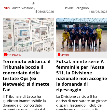
di
di
Nus
Fausto Vassoney
Davide Pellegrino
il 06/08/2026
il 06/08/2026
CRONACA
SPORT
Terremoto editoria: il
Futsal: niente serie A
Tribunale boccia il
femminile per l’Aosta
concordato delle
511, la Divisione
testate Ops (ex
nazionale non accoglie
Netweek); si dimette
la domanda di
l’ad
ripescaggio
Il Tribunale di Lecco ha
La Divisione calcio a 5 ha
giudicato inammissibile la
deciso di non varare un girone
domanda di concordato
dispari, lasciando il club del
preventivo presentata dal
capoluogo regionale in B;