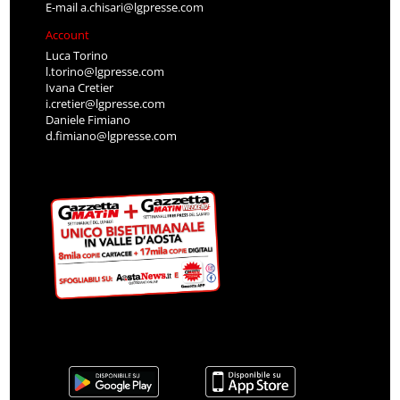
E-mail
a.chisari@lgpresse.com
Account
Luca Torino
l.torino@lgpresse.com
Ivana Cretier
i.cretier@lgpresse.com
Daniele Fimiano
d.fimiano@lgpresse.com