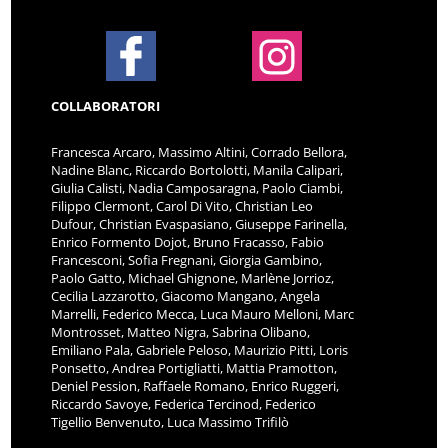
COLLABORATORI
Francesca Arcaro, Massimo Altini, Corrado Bellora,
Nadine Blanc, Riccardo Bortolotti, Manila Calipari,
Giulia Calisti, Nadia Camposaragna, Paolo Ciambi,
Filippo Clermont, Carol Di Vito, Christian Leo
Dufour, Christian Evaspasiano, Giuseppe Farinella,
Enrico Formento Dojot, Bruno Fracasso, Fabio
Francesconi, Sofia Fregnani, Giorgia Gambino,
Paolo Gatto, Michael Ghignone, Marlène Jorrioz,
Cecilia Lazzarotto, Giacomo Mangano, Angela
Marrelli, Federico Mecca, Luca Mauro Melloni, Marc
Montrosset, Matteo Nigra, Sabrina Olibano,
Emiliano Pala, Gabriele Peloso, Maurizio Pitti, Loris
Ponsetto, Andrea Portigliatti, Mattia Pramotton,
Deniel Pession, Raffaele Romano, Enrico Ruggeri,
Riccardo Savoye, Federica Tercinod, Federico
Tigellio Benvenuto, Luca Massimo Trifilò