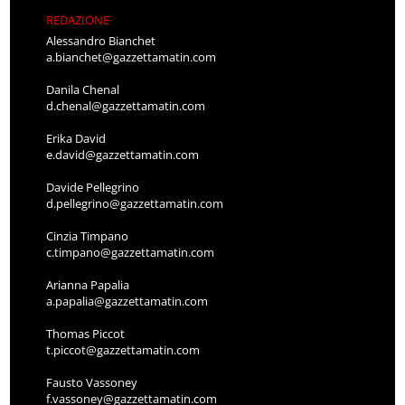
REDAZIONE
Alessandro Bianchet
a.bianchet@gazzettamatin.com
Danila Chenal
d.chenal@gazzettamatin.com
Erika David
e.david@gazzettamatin.com
Davide Pellegrino
d.pellegrino@gazzettamatin.com
Cinzia Timpano
c.timpano@gazzettamatin.com
Arianna Papalia
a.papalia@gazzettamatin.com
Thomas Piccot
t.piccot@gazzettamatin.com
Fausto Vassoney
f.vassoney@gazzettamatin.com