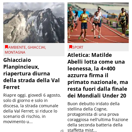
AMBIENTE
,
GHIACCIAI
,
SPORT
MONTAGNA
Atletica: Matilde
Ghiacciaio
Abelli lotta come una
Planpincieux,
leonessa, la 4×400
riapertura diurna
azzurra firma il
della strada della Val
primato nazionale, ma
Ferret
resta fuori dalla finale
dei Mondiali Under 20
Riapre oggi, giovedì 6 agosto,
solo di giorno e solo in
Buon debutto iridato della
discesa, la strada comunale
stellina della Cogne,
della Val Ferret; si riduce lo
protagonista di una prova
scenario di rischio, in
coraggiosa nell'ultima frazione
movimento u...
della seconda batteria della
staffetta mist...
di