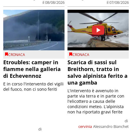
il 08/08/2026
il 07/08/2026
CRONACA
CRONACA
Etroubles: camper in
Scarica di sassi sul
fiamme nella galleria
Breithorn, tratto in
di Echevennoz
salvo alpinista ferito a
una gamba
E in corso l'intervento dei vigili
del fuoco, non ci sono feriti
L'intervento è avvenuto in
parte via terra e in parte con
l'elicottero a causa delle
condizioni meteo. L'alpinista
non ha riportato gravi ferite
di
cervinia
Alessandro Bianchet
di