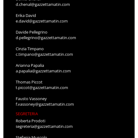
d.chenal@gazzettamatin.com
Erika David
e.david@gazzettamatin.com
Davide Pellegrino
d.pellegrino@gazzettamatin.com
Cinzia Timpano
c.timpano@gazzettamatin.com
Arianna Papalia
a.papalia@gazzettamatin.com
Thomas Piccot
t.piccot@gazzettamatin.com
Fausto Vassoney
f.vassoney@gazzettamatin.com
SEGRETERIA
Roberta Prodoti
segreteria@gazzettamatin.com
Stefania Muscolo