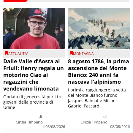
ATTUALITA'
MONTAGNA
Dalle Valle d’Aosta al
8 agosto 1786, la prima
Friuli: Henry regala un
ascensione del Monte
motorino Ciao ai
Bianco: 240 anni fa
ragazzini che
nasceva l’alpinismo
vendevano limonata
I primi a raggiungere la vetta
del Monte Bianco furono
Ondata di generosità per i tre
Jacques Balmat e Michel
giovani della provincia di
Gabriel Paccard
Udine
di
di
Cinzia Timpano
Cinzia Timpano
il 08/08/2026
il 08/08/2026