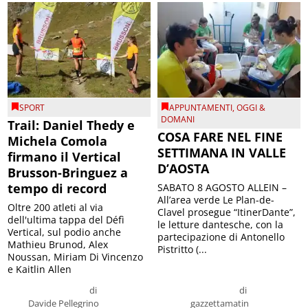
SPORT
APPUNTAMENTI
,
OGGI &
DOMANI
Trail: Daniel Thedy e
COSA FARE NEL FINE
Michela Comola
SETTIMANA IN VALLE
firmano il Vertical
D’AOSTA
Brusson-Bringuez a
tempo di record
SABATO 8 AGOSTO ALLEIN –
All’area verde Le Plan-de-
Oltre 200 atleti al via
Clavel prosegue “ItinerDante”,
dell'ultima tappa del Défì
le letture dantesche, con la
Vertical, sul podio anche
partecipazione di Antonello
Mathieu Brunod, Alex
Pistritto (...
Noussan, Miriam Di Vincenzo
e Kaitlin Allen
di
di
Davide Pellegrino
gazzettamatin