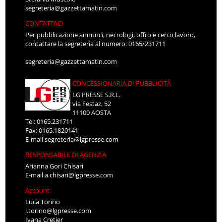
segreteria@gazzettamatin.com
CONTATTACI
Per pubblicazione annunci, necrologi, offro e cerco lavoro,
contattare la segreteria al numero: 0165/231711
segreteria@gazzettamatin.com
CONCESSIONARIA DI PUBBLICITÀ
LG PRESSE S.R.L.
via Festaz, 52
11100 AOSTA
Tel: 0165.231711
Fax: 0165.1820141
E-mail
segreteria@lgpresse.com
RESPONSABILE DI AGENZIA
Arianna Gori Chisari
E-mail
a.chisari@lgpresse.com
Account
Luca Torino
l.torino@lgpresse.com
Ivana Cretier