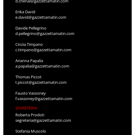
d.chenal@gazzettamatin.com
Erika David
e.david@gazzettamatin.com
Davide Pellegrino
d.pellegrino@gazzettamatin.com
Cinzia Timpano
c.timpano@gazzettamatin.com
Arianna Papalia
a.papalia@gazzettamatin.com
Thomas Piccot
t.piccot@gazzettamatin.com
Fausto Vassoney
f.vassoney@gazzettamatin.com
SEGRETERIA
Roberta Prodoti
segreteria@gazzettamatin.com
Stefania Muscolo