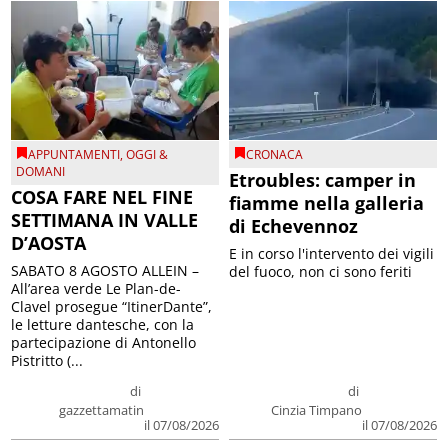
APPUNTAMENTI
,
OGGI &
CRONACA
DOMANI
Etroubles: camper in
COSA FARE NEL FINE
fiamme nella galleria
SETTIMANA IN VALLE
di Echevennoz
D’AOSTA
E in corso l'intervento dei vigili
SABATO 8 AGOSTO ALLEIN –
del fuoco, non ci sono feriti
All’area verde Le Plan-de-
Clavel prosegue “ItinerDante”,
le letture dantesche, con la
partecipazione di Antonello
Pistritto (...
di
di
gazzettamatin
Cinzia Timpano
il 07/08/2026
il 07/08/2026