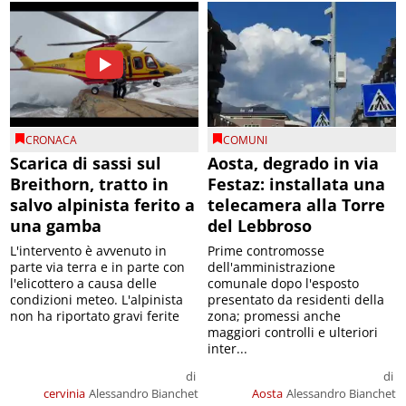
CRONACA
COMUNI
Scarica di sassi sul
Aosta, degrado in via
Breithorn, tratto in
Festaz: installata una
salvo alpinista ferito a
telecamera alla Torre
una gamba
del Lebbroso
L'intervento è avvenuto in
Prime contromosse
parte via terra e in parte con
dell'amministrazione
l'elicottero a causa delle
comunale dopo l'esposto
condizioni meteo. L'alpinista
presentato da residenti della
non ha riportato gravi ferite
zona; promessi anche
maggiori controlli e ulteriori
inter...
di
di
cervinia
Alessandro Bianchet
Aosta
Alessandro Bianchet