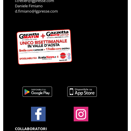
i.cretier@lgpresse.com
Daniele Fimiano
d.fimiano@lgpresse.com
COLLABORATORI