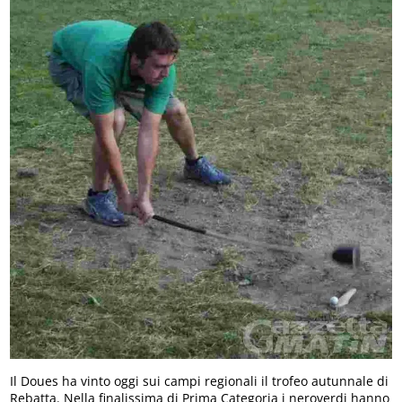
Il Doues ha vinto oggi sui campi regionali il trofeo autunnale di
Rebatta. Nella finalissima di Prima Categoria i neroverdi hanno