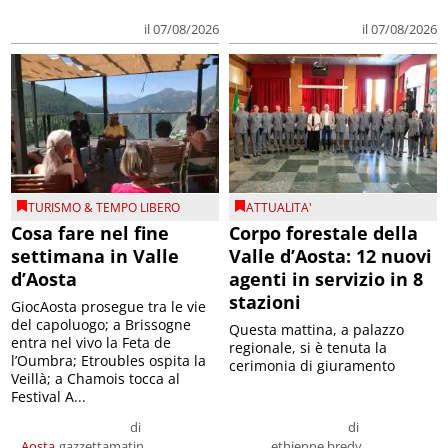
il 07/08/2026
il 07/08/2026
TURISMO & TEMPO LIBERO
ATTUALITA'
Cosa fare nel fine
Corpo forestale della
settimana in Valle
Valle d’Aosta: 12 nuovi
d’Aosta
agenti in servizio in 8
stazioni
GiocAosta prosegue tra le vie
del capoluogo; a Brissogne
Questa mattina, a palazzo
entra nel vivo la Feta de
regionale, si è tenuta la
l’Oumbra; Etroubles ospita la
cerimonia di giuramento
Veillà; a Chamois tocca al
Festival A...
di
di
Aosta
gazzettamatin
ethienne bredy