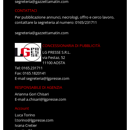
segreteria@gazzettamatin.com
CONTATTACI
Per pubblicazione annunci, necrologi, offro e cerco lavoro,
contattare la segreteria al numero: 0165/231711
segreteria@gazzettamatin.com
CONCESSIONARIA DI PUBBLICITÀ
LG PRESSE S.R.L.
via Festaz, 52
11100 AOSTA
Tel: 0165.231711
Fax: 0165.1820141
E-mail
segreteria@lgpresse.com
RESPONSABILE DI AGENZIA
Arianna Gori Chisari
E-mail
a.chisari@lgpresse.com
Account
Luca Torino
l.torino@lgpresse.com
Ivana Cretier