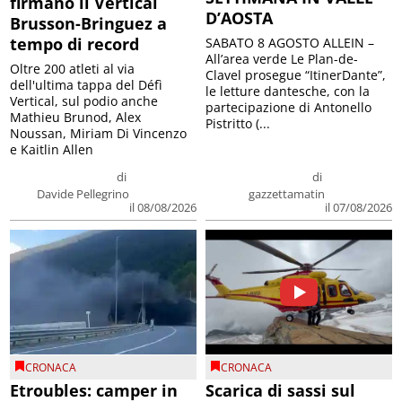
firmano il Vertical
D’AOSTA
Brusson-Bringuez a
tempo di record
SABATO 8 AGOSTO ALLEIN –
All’area verde Le Plan-de-
Oltre 200 atleti al via
Clavel prosegue “ItinerDante”,
dell'ultima tappa del Défì
le letture dantesche, con la
Vertical, sul podio anche
partecipazione di Antonello
Mathieu Brunod, Alex
Pistritto (...
Noussan, Miriam Di Vincenzo
e Kaitlin Allen
di
di
Davide Pellegrino
gazzettamatin
il 08/08/2026
il 07/08/2026
CRONACA
CRONACA
Etroubles: camper in
Scarica di sassi sul