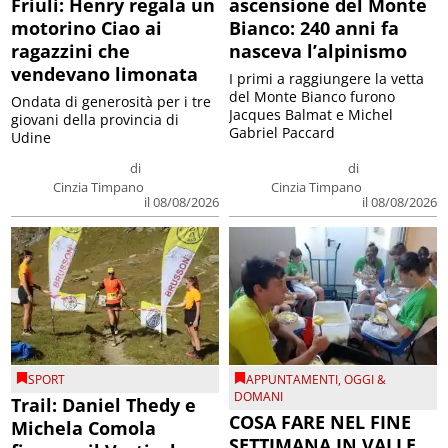
Friuli: Henry regala un
ascensione del Monte
motorino Ciao ai
Bianco: 240 anni fa
ragazzini che
nasceva l’alpinismo
vendevano limonata
I primi a raggiungere la vetta
del Monte Bianco furono
Ondata di generosità per i tre
Jacques Balmat e Michel
giovani della provincia di
Gabriel Paccard
Udine
di
di
Cinzia Timpano
Cinzia Timpano
il 08/08/2026
il 08/08/2026
SPORT
APPUNTAMENTI
,
OGGI &
DOMANI
Trail: Daniel Thedy e
COSA FARE NEL FINE
Michela Comola
SETTIMANA IN VALLE