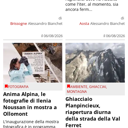
come l'iter, al momento, sia
ancora ferm...
di
di
Brissogne
Alessandro Bianchet
Aosta
Alessandro Bianchet
il 06/08/2026
il 06/08/2026
FOTOGRAFIA
AMBIENTE
,
GHIACCIAI
,
MONTAGNA
Anima Alpina, le
Ghiacciaio
fotografie di Ilenia
Planpincieux,
Noussan in mostra a
riapertura diurna
Ollomont
della strada della Val
L'inaugurazione della mostra
Ferret
fotografica è in programma