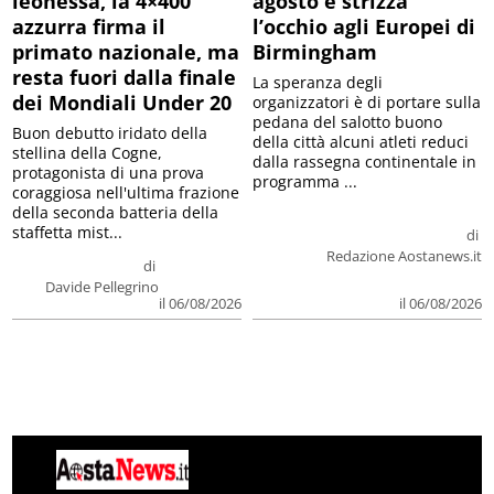
leonessa, la 4×400
agosto e strizza
azzurra firma il
l’occhio agli Europei di
primato nazionale, ma
Birmingham
resta fuori dalla finale
La speranza degli
dei Mondiali Under 20
organizzatori è di portare sulla
pedana del salotto buono
Buon debutto iridato della
della città alcuni atleti reduci
stellina della Cogne,
dalla rassegna continentale in
protagonista di una prova
programma ...
coraggiosa nell'ultima frazione
della seconda batteria della
staffetta mist...
di
Redazione Aostanews.it
di
Davide Pellegrino
il 06/08/2026
il 06/08/2026