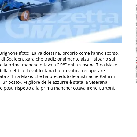
rignone (foto). La valdostana, proprio come l’anno scorso,
di Soelden, gara che tradizionalmente alza il sipario sul
uso la prima manche ottava a 2’08” dalla slovena Tina Maze.
della nebbia, la valdostana ha provato a recuperare,
data a Tina Maze, che ha preceduto le austriache Kathrin
al 3° posto). Migliore delle azzurre è stata la veterana
posti rispetto alla prima manche; ottava Irene Curtoni.