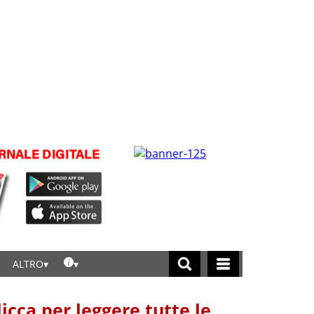
ALTRO
licca per leggere tutte le