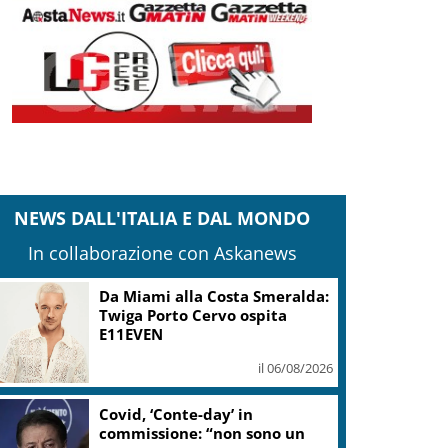
NEWS DALL'ITALIA E DAL MONDO
In collaborazione con Askanews
Sogin: in 2025 utile balza oltre
2,5 mln, decommissioning al
47,7%
il 06/08/2026
“Una notte di Casanova” di
Migliorini chiude Festival