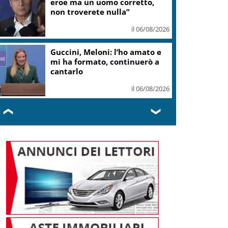
teatro Volterra
il 06/08/2026
Valle d’Aosta, torna la festa
del lardo di Arnad: c’è anche il
gelato
il 06/08/2026
❮
❯