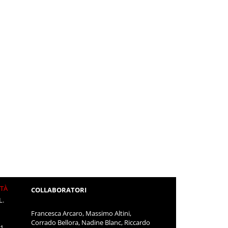
ITÀ
COLLABORATORI
L.
Francesca Arcaro, Massimo Altini,
Corrado Bellora, Nadine Blanc, Riccardo
11