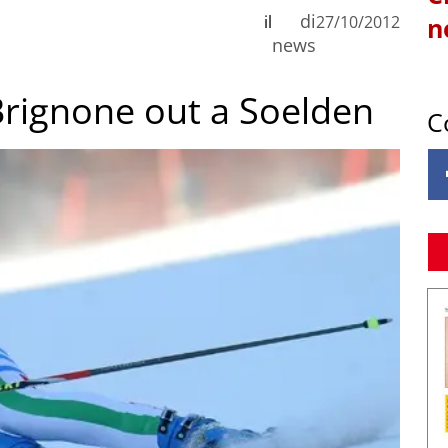
di
il
27/10/2012
n
news
 Brignone out a Soelden
C