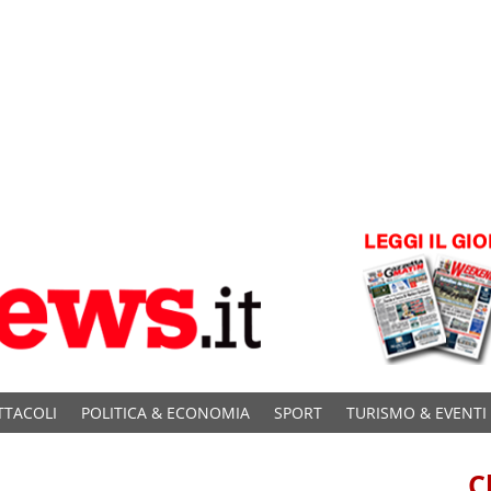
TTACOLI
POLITICA & ECONOMIA
SPORT
TURISMO & EVENTI
C