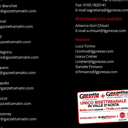
Fax: 0165.1820141
o Bianchet
E-mail
segreteria@lgpresse.co
t@gazzettamatin.com
RESPONSABILE DI AGENZIA
enal
Arianna Gori Chisari
gazzettamatin.com
E-mail
a.chisari@lgpresse.com
d
Account
azzettamatin.com
Luca Torino
l.torino@lgpresse.com
legrino
Ivana Cretier
ino@gazzettamatin.com
i.cretier@lgpresse.com
Daniele Fimiano
mpano
d.fimiano@lgpresse.com
o@gazzettamatin.com
apalia
@gazzettamatin.com
ccot
gazzettamatin.com
ssoney
y@gazzettamatin.com
IA