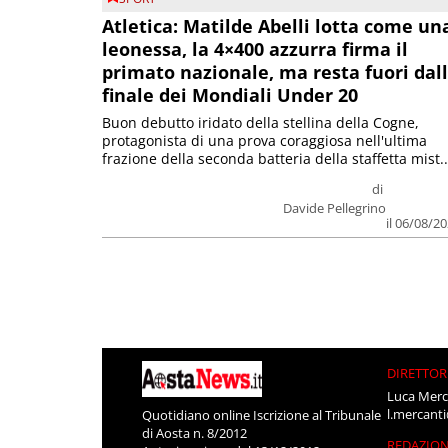
Atletica: Matilde Abelli lotta come un
leonessa, la 4×400 azzurra firma il
primato nazionale, ma resta fuori dal
finale dei Mondiali Under 20
Buon debutto iridato della stellina della Cogne,
protagonista di una prova coraggiosa nell'ultima
frazione della seconda batteria della staffetta mist..
di
Davide Pellegrino
il 06/08/2
DIRETTOR
Luca Merc
l.mercant
Quotidiano online Iscrizione al Tribunale
di Aosta n. 8/2012
REDAZIO