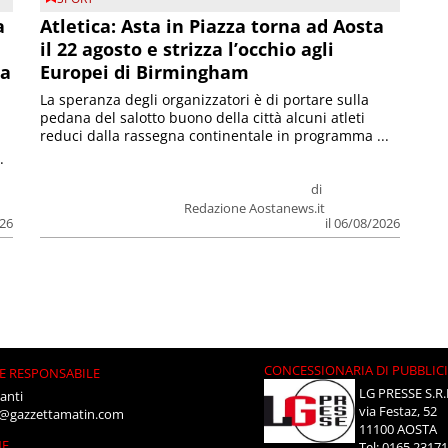
a
Atletica: Asta in Piazza torna ad Aosta
il 22 agosto e strizza l’occhio agli
la
Europei di Birmingham
La speranza degli organizzatori è di portare sulla
pedana del salotto buono della città alcuni atleti
reduci dalla rassegna continentale in programma ...
.
di
Redazione Aostanews.it
026
il 06/08/2026
CONCESSIONARIA DI PUBBLIC
E RESPONSABILE
LG PRESSE S.R.
anti
via Festaz, 52
i@gazzettamatin.com
11100 AOSTA
NE
Tel: 0165.2317