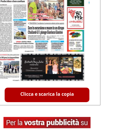
Clicca e scarica la copia