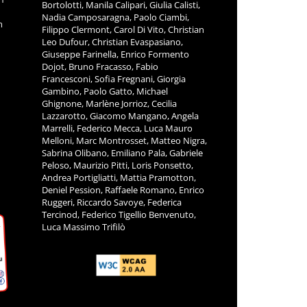
Bortolotti, Manila Calipari, Giulia Calisti,
Nadia Camposaragna, Paolo Ciambi,
m
Filippo Clermont, Carol Di Vito, Christian
Leo Dufour, Christian Evaspasiano,
Giuseppe Farinella, Enrico Formento
Dojot, Bruno Fracasso, Fabio
Francesconi, Sofia Fregnani, Giorgia
Gambino, Paolo Gatto, Michael
Ghignone, Marlène Jorrioz, Cecilia
Lazzarotto, Giacomo Mangano, Angela
Marrelli, Federico Mecca, Luca Mauro
Melloni, Marc Montrosset, Matteo Nigra,
Sabrina Olibano, Emiliano Pala, Gabriele
Peloso, Maurizio Pitti, Loris Ponsetto,
Andrea Portigliatti, Mattia Pramotton,
Deniel Pession, Raffaele Romano, Enrico
Ruggeri, Riccardo Savoye, Federica
Tercinod, Federico Tigellio Benvenuto,
Luca Massimo Trifilò