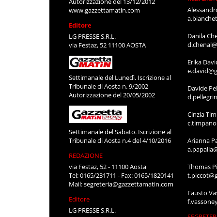
Autorizzazione del 13/12/2012
Alessandr
www.gazzettamatin.com
a.bianche
Editore
Danila Ch
LG PRESSE S.R.L.
d.chenal@
via Festaz, 52 11100 AOSTA
Erika Davi
e.david@g
Settimanale del Lunedì. Iscrizione al
Tribunale di Aosta n. 9/2002
Davide Pel
Autorizzazione del 20/05/2002
d.pellegr
Cinzia Ti
c.timpan
Settimanale del Sabato. Iscrizione al
Tribunale di Aosta n.4 del 4/10/2016
Arianna P
a.papalia
REDAZIONE
via Festaz, 52 - 11100 Aosta
Thomas Pi
Tel: 0165/231711 - Fax: 0165/1820141
t.piccot@
Mail:
segreteria@gazzettamatin.com
Fausto Va
Editore
f.vassone
LG PRESSE S.R.L.
SEGRETER