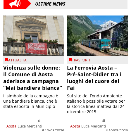
ULTIME NEWS
ATTUALITA'
TRASPORTI
Violenza sulle donne:
La Ferrovia Aosta –
il Comune di Aosta
Pré-Saint-Didier tra i
aderisce a campagna
luoghi del cuore del
“Mai bandiera bianca”
Fai
Il simbolo della campagna è
Sul sito del Fondo Ambiente
una bandiera bianca, che è
Italiano è possibile votare per
stata esposta in Municipio
la storica linea inattiva dal 24
dicembre 2015
di
di
Aosta
Luca Mercanti
Aosta
Luca Mercanti
il 10/08/2026
il 10/08/2026