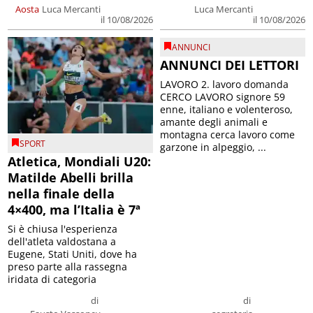
Aosta
Luca Mercanti
Luca Mercanti
il 10/08/2026
il 10/08/2026
ANNUNCI
ANNUNCI DEI LETTORI
LAVORO 2. lavoro domanda
CERCO LAVORO signore 59
enne, italiano e volenteroso,
amante degli animali e
montagna cerca lavoro come
SPORT
garzone in alpeggio, ...
Atletica, Mondiali U20:
Matilde Abelli brilla
nella finale della
4×400, ma l’Italia è 7ª
Si è chiusa l'esperienza
dell'atleta valdostana a
Eugene, Stati Uniti, dove ha
preso parte alla rassegna
iridata di categoria
di
di