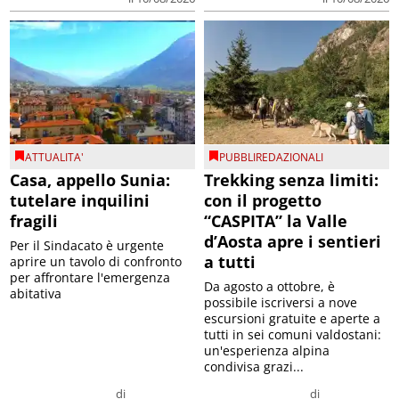
ATTUALITA'
PUBBLIREDAZIONALI
Casa, appello Sunia:
Trekking senza limiti:
tutelare inquilini
con il progetto
fragili
“CASPITA” la Valle
d’Aosta apre i sentieri
Per il Sindacato è urgente
a tutti
aprire un tavolo di confronto
per affrontare l'emergenza
Da agosto a ottobre, è
abitativa
possibile iscriversi a nove
escursioni gratuite e aperte a
tutti in sei comuni valdostani:
un'esperienza alpina
condivisa grazi...
di
di