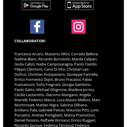
COLLABORATORI
Francesca Arcaro, Massimo Altini, Corrado Bellora,
Nadine Blanc, Riccardo Bortolotti, Manila Calipari,
Giulia Calisti, Nadia Camposaragna, Paolo Ciambi,
Filippo Clermont, Carol Di Vito, Christian Leo
Dufour, Christian Evaspasiano, Giuseppe Farinella,
Enrico Formento Dojot, Bruno Fracasso, Fabio
Francesconi, Sofia Fregnani, Giorgia Gambino,
Paolo Gatto, Michael Ghignone, Marlène Jorrioz,
Cecilia Lazzarotto, Giacomo Mangano, Angela
Marrelli, Federico Mecca, Luca Mauro Melloni, Marc
Montrosset, Matteo Nigra, Sabrina Olibano,
Emiliano Pala, Gabriele Peloso, Maurizio Pitti, Loris
Ponsetto, Andrea Portigliatti, Mattia Pramotton,
Deniel Pession, Raffaele Romano, Enrico Ruggeri,
Riccardo Savoye, Federica Tercinod, Federico