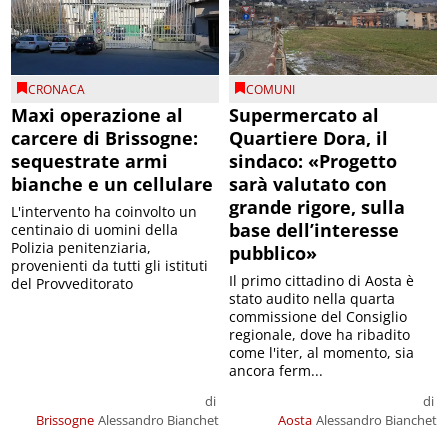
CRONACA
COMUNI
Maxi operazione al
Supermercato al
carcere di Brissogne:
Quartiere Dora, il
sequestrate armi
sindaco: «Progetto
bianche e un cellulare
sarà valutato con
grande rigore, sulla
L'intervento ha coinvolto un
base dell’interesse
centinaio di uomini della
Polizia penitenziaria,
pubblico»
provenienti da tutti gli istituti
Il primo cittadino di Aosta è
del Provveditorato
stato audito nella quarta
commissione del Consiglio
regionale, dove ha ribadito
come l'iter, al momento, sia
ancora ferm...
di
di
Brissogne
Alessandro Bianchet
Aosta
Alessandro Bianchet