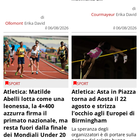
di
Courmayeur
Erika David
di
Ollomont
Erika David
il 06/08/2026
il 06/08/2026
SPORT
SPORT
Atletica: Matilde
Atletica: Asta in Piazza
Abelli lotta come una
torna ad Aosta il 22
leonessa, la 4×400
agosto e strizza
azzurra firma il
l’occhio agli Europei di
primato nazionale, ma
Birmingham
resta fuori dalla finale
La speranza degli
dei Mondiali Under 20
organizzatori è di portare sulla