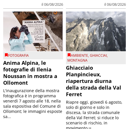
il 06/08/2026
il 06/08/2026
FOTOGRAFIA
AMBIENTE
,
GHIACCIAI
,
MONTAGNA
Anima Alpina, le
Ghiacciaio
fotografie di Ilenia
Planpincieux,
Noussan in mostra a
riapertura diurna
Ollomont
della strada della Val
L'inaugurazione della mostra
Ferret
fotografica è in programma
venerdì 7 agosto alle 18, nella
Riapre oggi, giovedì 6 agosto,
sala espositiva del Comune di
solo di giorno e solo in
Ollomont; le immagini esposte
discesa, la strada comunale
sa...
della Val Ferret; si riduce lo
scenario di rischio, in
movimento u...