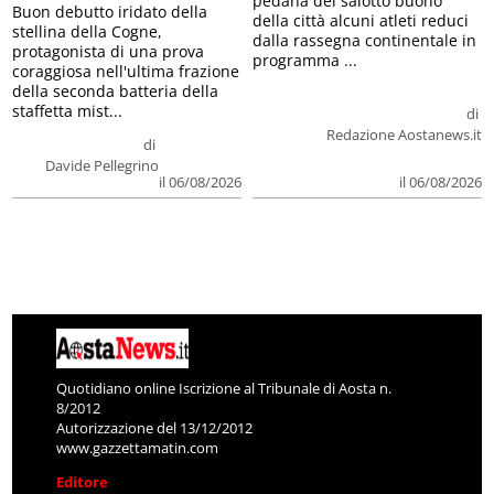
pedana del salotto buono
Buon debutto iridato della
della città alcuni atleti reduci
stellina della Cogne,
dalla rassegna continentale in
protagonista di una prova
programma ...
coraggiosa nell'ultima frazione
della seconda batteria della
staffetta mist...
di
Redazione Aostanews.it
di
Davide Pellegrino
il 06/08/2026
il 06/08/2026
Quotidiano online Iscrizione al Tribunale di Aosta n.
8/2012
Autorizzazione del 13/12/2012
www.gazzettamatin.com
Editore