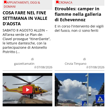
APPUNTAMENTI
,
OGGI &
CRONACA
DOMANI
Etroubles: camper in
COSA FARE NEL FINE
fiamme nella galleria
SETTIMANA IN VALLE
di Echevennoz
D’AOSTA
E in corso l'intervento dei vigili
SABATO 8 AGOSTO ALLEIN –
del fuoco, non ci sono feriti
All’area verde Le Plan-de-
Clavel prosegue “ItinerDante”,
le letture dantesche, con la
partecipazione di Antonello
Pistritto (...
di
di
gazzettamatin
Cinzia Timpano
il 07/08/2026
il 07/08/2026