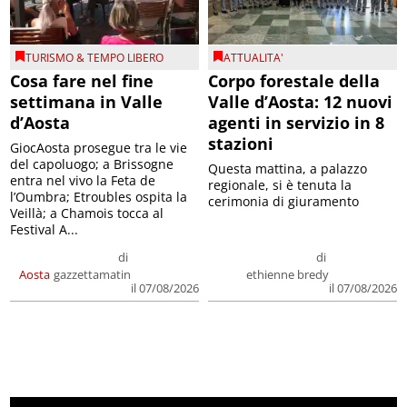
TURISMO & TEMPO LIBERO
ATTUALITA'
Cosa fare nel fine
Corpo forestale della
settimana in Valle
Valle d’Aosta: 12 nuovi
d’Aosta
agenti in servizio in 8
stazioni
GiocAosta prosegue tra le vie
del capoluogo; a Brissogne
Questa mattina, a palazzo
entra nel vivo la Feta de
regionale, si è tenuta la
l’Oumbra; Etroubles ospita la
cerimonia di giuramento
Veillà; a Chamois tocca al
Festival A...
di
di
Aosta
gazzettamatin
ethienne bredy
il 07/08/2026
il 07/08/2026