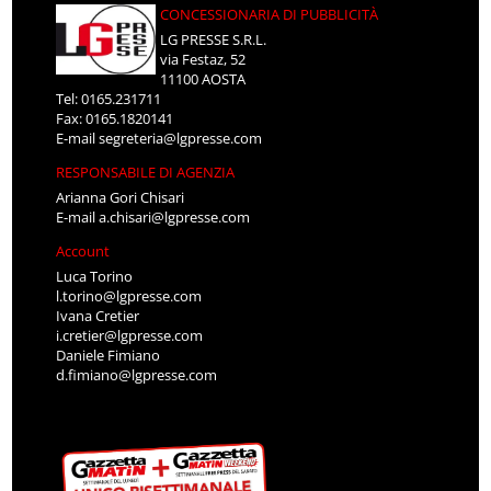
CONCESSIONARIA DI PUBBLICITÀ
LG PRESSE S.R.L.
via Festaz, 52
11100 AOSTA
Tel: 0165.231711
Fax: 0165.1820141
E-mail
segreteria@lgpresse.com
RESPONSABILE DI AGENZIA
Arianna Gori Chisari
E-mail
a.chisari@lgpresse.com
Account
Luca Torino
l.torino@lgpresse.com
Ivana Cretier
i.cretier@lgpresse.com
Daniele Fimiano
d.fimiano@lgpresse.com