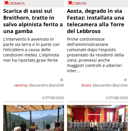
CRONACA
COMUNI
Scarica di sassi sul
Aosta, degrado in via
Breithorn, tratto in
Festaz: installata una
salvo alpinista ferito a
telecamera alla Torre
una gamba
del Lebbroso
L'intervento è avvenuto in
Prime contromosse
parte via terra e in parte con
dell'amministrazione
l'elicottero a causa delle
comunale dopo l'esposto
condizioni meteo. L'alpinista
presentato da residenti della
non ha riportato gravi ferite
zona; promessi anche
maggiori controlli e ulteriori
inter...
di
di
cervinia
Alessandro Bianchet
Aosta
Alessandro Bianchet
il 07/08/2026
il 07/08/2026