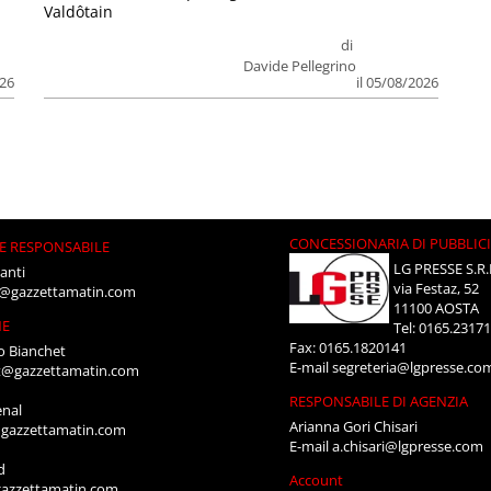
Valdôtain
di
Davide Pellegrino
026
il 05/08/2026
CONCESSIONARIA DI PUBBLIC
E RESPONSABILE
LG PRESSE S.R.
anti
via Festaz, 52
i@gazzettamatin.com
11100 AOSTA
NE
Tel: 0165.2317
Fax: 0165.1820141
o Bianchet
E-mail
segreteria@lgpresse.co
t@gazzettamatin.com
RESPONSABILE DI AGENZIA
enal
Arianna Gori Chisari
gazzettamatin.com
E-mail
a.chisari@lgpresse.com
d
Account
azzettamatin.com