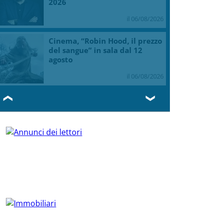
2026
il 06/08/2026
Cinema, “Robin Hood, il prezzo
del sangue” in sala dal 12
agosto
il 06/08/2026
❮
❯