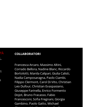
ITÀ
COLLABORATORI
L.
Francesca Arcaro, Massimo Altini,
Corrado Bellora, Nadine Blanc, Riccardo
11
Bortolotti, Manila Calipari, Giulia Calisti,
Nadia Camposaragna, Paolo Ciambi,
m
Filippo Clermont, Carol Di Vito, Christian
Leo Dufour, Christian Evaspasiano,
Giuseppe Farinella, Enrico Formento
Dojot, Bruno Fracasso, Fabio
Francesconi, Sofia Fregnani, Giorgia
Gambino, Paolo Gatto, Michael