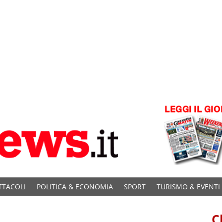
TTACOLI
POLITICA & ECONOMIA
SPORT
TURISMO & EVENTI
C