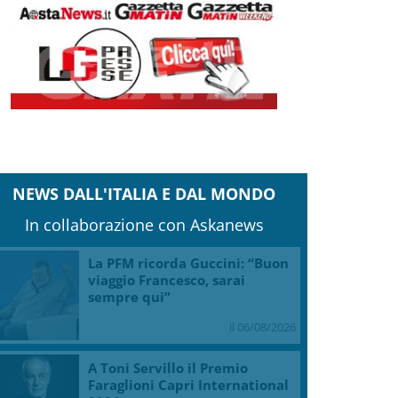
NEWS DALL'ITALIA E DAL MONDO
In collaborazione con Askanews
La PFM ricorda Guccini: “Buon
viaggio Francesco, sarai
sempre qui”
il 06/08/2026
A Toni Servillo il Premio
Faraglioni Capri International