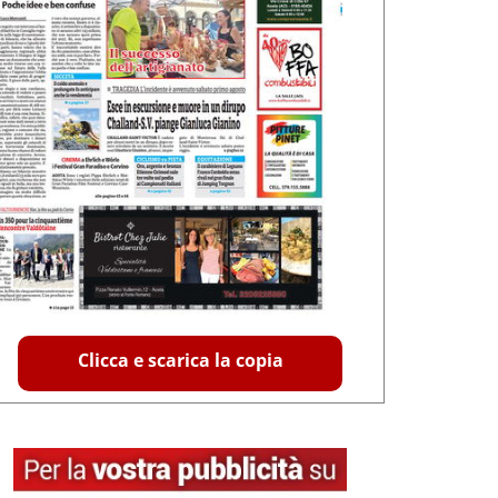
Clicca e scarica la copia