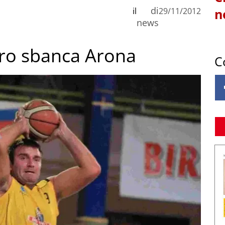
di
il
29/11/2012
n
news
ero sbanca Arona
C