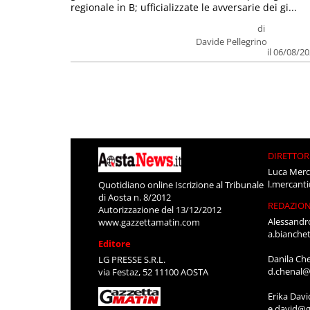
regionale in B; ufficializzate le avversarie dei gi...
di
Davide Pellegrino
il 06/08/2
DIRETTOR
Luca Merc
l.mercant
Quotidiano online Iscrizione al Tribunale
di Aosta n. 8/2012
REDAZIO
Autorizzazione del 13/12/2012
Alessandr
www.gazzettamatin.com
a.bianche
Editore
Danila Ch
LG PRESSE S.R.L.
d.chenal@
via Festaz, 52 11100 AOSTA
Erika Davi
e.david@g