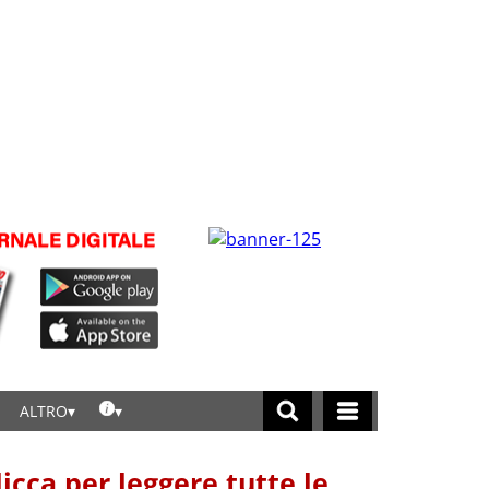
ALTRO
licca per leggere tutte le