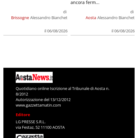
ancora ferm...
di
di
Brissogne
Alessandro Bianchet
Aosta
Alessandro Bianchet
il 06/08/2026
il 06/08/2026
Quotidiano online Iscrizione al Tribunale di Aosta n.
8/2012
Autorizzazione del 13/12/2012
www.gazzettamatin.com
Editore
LG PRESSE S.R.L.
via Festaz, 52 11100 AOSTA