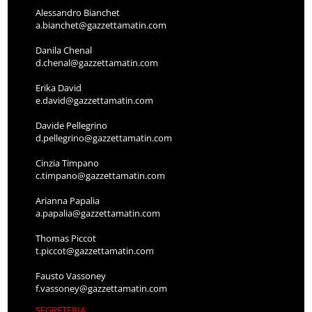
Alessandro Bianchet
a.bianchet@gazzettamatin.com
Danila Chenal
d.chenal@gazzettamatin.com
Erika David
e.david@gazzettamatin.com
Davide Pellegrino
d.pellegrino@gazzettamatin.com
Cinzia Timpano
c.timpano@gazzettamatin.com
Arianna Papalia
a.papalia@gazzettamatin.com
Thomas Piccot
t.piccot@gazzettamatin.com
Fausto Vassoney
f.vassoney@gazzettamatin.com
SEGRETERIA