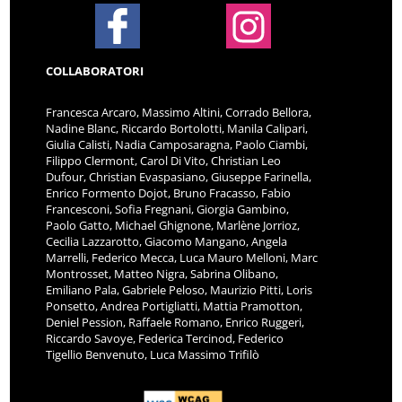
COLLABORATORI
Francesca Arcaro, Massimo Altini, Corrado Bellora,
Nadine Blanc, Riccardo Bortolotti, Manila Calipari,
Giulia Calisti, Nadia Camposaragna, Paolo Ciambi,
Filippo Clermont, Carol Di Vito, Christian Leo
Dufour, Christian Evaspasiano, Giuseppe Farinella,
Enrico Formento Dojot, Bruno Fracasso, Fabio
Francesconi, Sofia Fregnani, Giorgia Gambino,
Paolo Gatto, Michael Ghignone, Marlène Jorrioz,
Cecilia Lazzarotto, Giacomo Mangano, Angela
Marrelli, Federico Mecca, Luca Mauro Melloni, Marc
Montrosset, Matteo Nigra, Sabrina Olibano,
Emiliano Pala, Gabriele Peloso, Maurizio Pitti, Loris
Ponsetto, Andrea Portigliatti, Mattia Pramotton,
Deniel Pession, Raffaele Romano, Enrico Ruggeri,
Riccardo Savoye, Federica Tercinod, Federico
Tigellio Benvenuto, Luca Massimo Trifilò