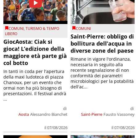
COMUNI
,
TURISMO & TEMPO
COMUNI
LIBERO
Saint-Pierre: obbligo di
GiocAosta: Ciak si
bollitura dell’acqua in
gioca! L’edizione della
diverse zone del paese
maggiore età parte già
Rimane in vigore l'ordinanza,
col botto
necessaria in seguito alla
recente segnalazione di non
In tanti in coda per l'apertura
conformità dei parametri
della maxi ludoteca di piazza
microbiologici per la potabilità
Chanoux, per un evento che
dell'ac...
ormai non ha più bisogno di
presentazioni. Il festival andrà
...
di
di
Aosta
Alessandro Bianchet
Saint-Pierre
Fausto Vassoney
il 07/08/2026
il 07/08/2026