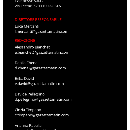
LG PRESSE S.R.L.
via Festaz, 52 11100 AOSTA
DIRETTORE RESPONSABILE
Luca Mercanti
l.mercanti@gazzettamatin.com
REDAZIONE
Alessandro Bianchet
a.bianchet@gazzettamatin.com
Danila Chenal
d.chenal@gazzettamatin.com
Erika David
e.david@gazzettamatin.com
Davide Pellegrino
d.pellegrino@gazzettamatin.com
Cinzia Timpano
c.timpano@gazzettamatin.com
Arianna Papalia