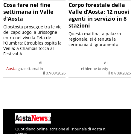
Cosa fare nel fine
Corpo forestale della
settimana in Valle
Valle d’Aosta: 12 nuovi
d’Aosta
agenti in servizio in 8
stazioni
GiocAosta prosegue tra le vie
del capoluogo; a Brissogne
Questa mattina, a palazzo
entra nel vivo la Feta de
regionale, si è tenuta la
l’Oumbra; Etroubles ospita la
cerimonia di giuramento
Veillà; a Chamois tocca al
Festival A...
di
di
Aosta
gazzettamatin
ethienne bredy
il 07/08/2026
il 07/08/2026
Quotidiano online Iscrizione al Tribunale di Aosta n.