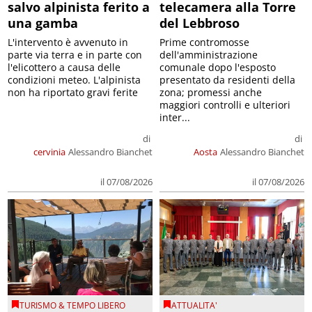
salvo alpinista ferito a
telecamera alla Torre
una gamba
del Lebbroso
L'intervento è avvenuto in
Prime contromosse
parte via terra e in parte con
dell'amministrazione
l'elicottero a causa delle
comunale dopo l'esposto
condizioni meteo. L'alpinista
presentato da residenti della
non ha riportato gravi ferite
zona; promessi anche
maggiori controlli e ulteriori
inter...
di
di
cervinia
Alessandro Bianchet
Aosta
Alessandro Bianchet
il 07/08/2026
il 07/08/2026
TURISMO & TEMPO LIBERO
ATTUALITA'