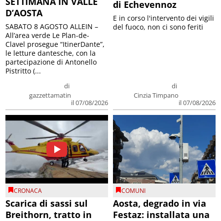
SETTIMANA IN VALLE
di Echevennoz
D’AOSTA
E in corso l'intervento dei vigili
SABATO 8 AGOSTO ALLEIN –
del fuoco, non ci sono feriti
All’area verde Le Plan-de-
Clavel prosegue “ItinerDante”,
le letture dantesche, con la
partecipazione di Antonello
Pistritto (...
di
di
gazzettamatin
Cinzia Timpano
il 07/08/2026
il 07/08/2026
CRONACA
COMUNI
Scarica di sassi sul
Aosta, degrado in via
Breithorn, tratto in
Festaz: installata una