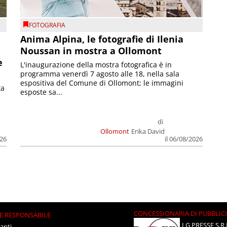
FOTOGRAFIA
Anima Alpina, le fotografie di Ilenia
Noussan in mostra a Ollomont
e
L'inaugurazione della mostra fotografica è in
programma venerdì 7 agosto alle 18, nella sala
espositiva del Comune di Ollomont; le immagini
ta
esposte sa...
di
Ollomont
Erika David
026
il 06/08/2026
CONCESSIONARIA DI PUBBLIC
E RESPONSABILE
LG PRESSE S.R.
anti