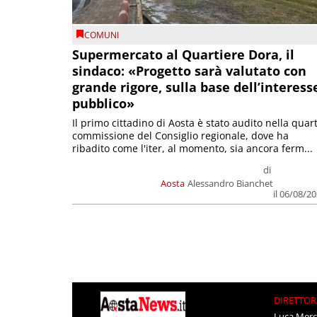
COMUNI
Supermercato al Quartiere Dora, il
sindaco: «Progetto sarà valutato con
grande rigore, sulla base dell’interess
pubblico»
Il primo cittadino di Aosta è stato audito nella quar
commissione del Consiglio regionale, dove ha
ribadito come l'iter, al momento, sia ancora ferm...
di
Aosta
Alessandro Bianchet
il 06/08/2
DIRETTOR
Luca Merc