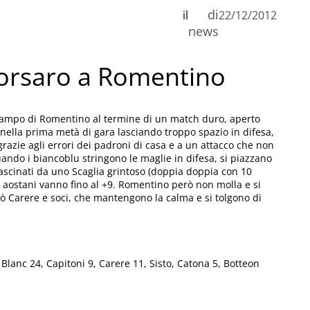
di
il
22/12/2012
news
corsaro a Romentino
l campo di Romentino al termine di un match duro, aperto
no nella prima metà di gara lasciando troppo spazio in difesa,
razie agli errori dei padroni di casa e a un attacco che non
uando i biancoblu stringono le maglie in difesa, si piazzano
ascinati da uno Scaglia grintoso (doppia doppia con 10
li aostani vanno fino al +9. Romentino però non molla e si
 però Carere e soci, che mantengono la calma e si tolgono di
 Blanc 24, Capitoni 9, Carere 11, Sisto, Catona 5, Botteon