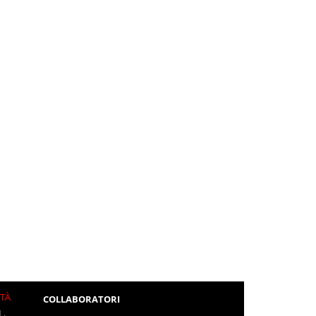
ITÀ
COLLABORATORI
L.