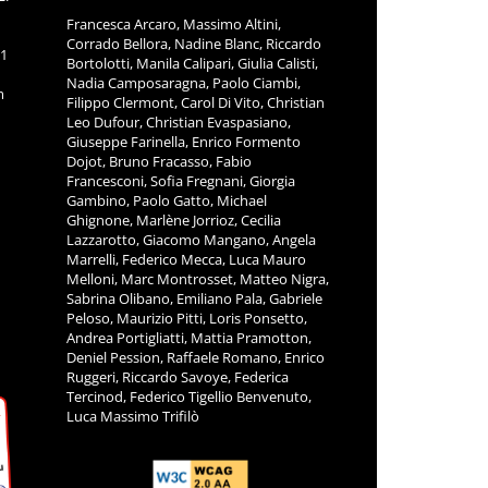
Francesca Arcaro, Massimo Altini,
Corrado Bellora, Nadine Blanc, Riccardo
11
Bortolotti, Manila Calipari, Giulia Calisti,
Nadia Camposaragna, Paolo Ciambi,
m
Filippo Clermont, Carol Di Vito, Christian
Leo Dufour, Christian Evaspasiano,
Giuseppe Farinella, Enrico Formento
Dojot, Bruno Fracasso, Fabio
Francesconi, Sofia Fregnani, Giorgia
Gambino, Paolo Gatto, Michael
Ghignone, Marlène Jorrioz, Cecilia
Lazzarotto, Giacomo Mangano, Angela
Marrelli, Federico Mecca, Luca Mauro
Melloni, Marc Montrosset, Matteo Nigra,
Sabrina Olibano, Emiliano Pala, Gabriele
Peloso, Maurizio Pitti, Loris Ponsetto,
Andrea Portigliatti, Mattia Pramotton,
Deniel Pession, Raffaele Romano, Enrico
Ruggeri, Riccardo Savoye, Federica
Tercinod, Federico Tigellio Benvenuto,
Luca Massimo Trifilò