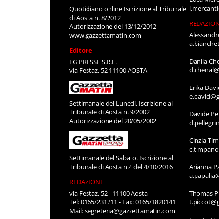
l.mercant
Quotidiano online Iscrizione al Tribunale
di Aosta n. 8/2012
REDAZIO
Autorizzazione del 13/12/2012
Alessandr
www.gazzettamatin.com
a.bianche
Editore
Danila Ch
LG PRESSE S.R.L.
d.chenal@
via Festaz, 52 11100 AOSTA
Erika Davi
e.david@g
Settimanale del Lunedì. Iscrizione al
Tribunale di Aosta n. 9/2002
Davide Pel
Autorizzazione del 20/05/2002
d.pellegr
Cinzia Ti
c.timpan
Settimanale del Sabato. Iscrizione al
Tribunale di Aosta n.4 del 4/10/2016
Arianna P
a.papalia
REDAZIONE
via Festaz, 52 - 11100 Aosta
Thomas Pi
Tel: 0165/231711 - Fax: 0165/1820141
t.piccot@
Mail:
segreteria@gazzettamatin.com