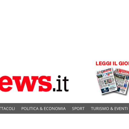
TTACOLI
POLITICA & ECONOMIA
SPORT
TURISMO & EVENTI
C