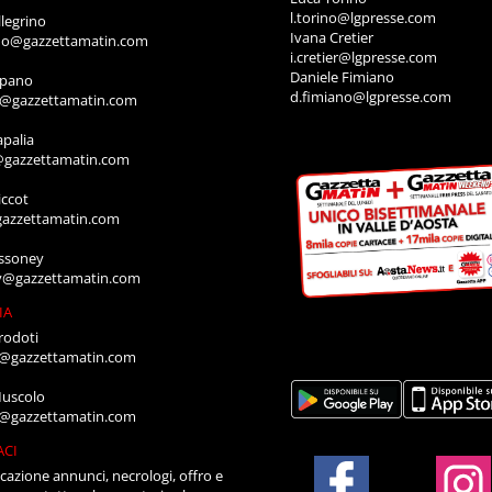
l.torino@lgpresse.com
legrino
Ivana Cretier
ino@gazzettamatin.com
i.cretier@lgpresse.com
Daniele Fimiano
mpano
d.fimiano@lgpresse.com
o@gazzettamatin.com
apalia
@gazzettamatin.com
ccot
gazzettamatin.com
ssoney
y@gazzettamatin.com
IA
rodoti
a@gazzettamatin.com
Muscolo
a@gazzettamatin.com
ACI
cazione annunci, necrologi, offro e