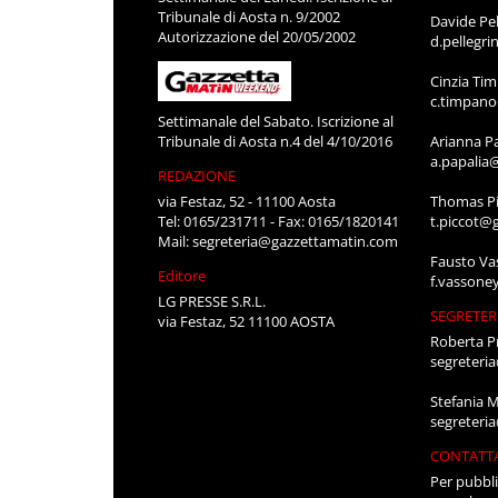
Tribunale di Aosta n. 9/2002
Davide Pel
Autorizzazione del 20/05/2002
d.pellegr
Cinzia Ti
c.timpan
Settimanale del Sabato. Iscrizione al
Tribunale di Aosta n.4 del 4/10/2016
Arianna P
a.papalia
REDAZIONE
via Festaz, 52 - 11100 Aosta
Thomas Pi
Tel: 0165/231711 - Fax: 0165/1820141
t.piccot@
Mail:
segreteria@gazzettamatin.com
Fausto Va
Editore
f.vassone
LG PRESSE S.R.L.
SEGRETER
via Festaz, 52 11100 AOSTA
Roberta P
segreteri
Stefania 
segreteri
CONTATT
Per pubbli