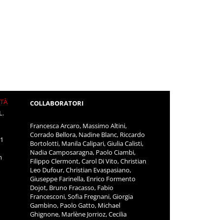
ITÀ
COLLABORATORI
L.
Francesca Arcaro, Massimo Altini,
Corrado Bellora, Nadine Blanc, Riccardo
11
Bortolotti, Manila Calipari, Giulia Calisti,
Nadia Camposaragna, Paolo Ciambi,
m
Filippo Clermont, Carol Di Vito, Christian
Leo Dufour, Christian Evaspasiano,
Giuseppe Farinella, Enrico Formento
Dojot, Bruno Fracasso, Fabio
Francesconi, Sofia Fregnani, Giorgia
Gambino, Paolo Gatto, Michael
Ghignone, Marlène Jorrioz, Cecilia