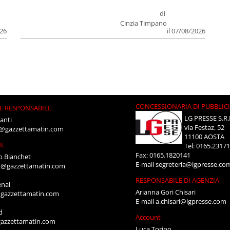
di
Cinzia Timpano
026
il 07/08/2026
CONCESSIONARIA DI PUBBLIC
E RESPONSABILE
LG PRESSE S.R.
anti
via Festaz, 52
i@gazzettamatin.com
11100 AOSTA
NE
Tel: 0165.2317
Fax: 0165.1820141
o Bianchet
E-mail
segreteria@lgpresse.co
t@gazzettamatin.com
RESPONSABILE DI AGENZIA
enal
Arianna Gori Chisari
gazzettamatin.com
E-mail
a.chisari@lgpresse.com
d
Account
azzettamatin.com
Luca Torino