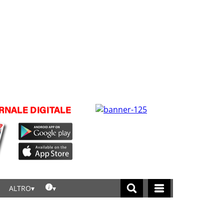
ALTRO
licca per leggere tutte le