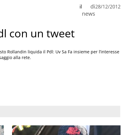
di
il
28/12/2012
n
news
Pdl con un tweet
C
to Rollandin liquida il Pdl: Uv Sa Fa insieme per l’interesse
saggio alla rete.