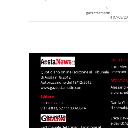
di
gazzettamatin
il 07/08/2
DIRETTOR
Luca Merc
l.mercant
Quotidiano online Iscrizione al Tribunale
di Aosta n. 8/2012
REDAZIO
Autorizzazione del 13/12/2012
Alessandr
www.gazzettamatin.com
a.bianche
Editore
Danila Ch
LG PRESSE S.R.L.
d.chenal@
via Festaz, 52 11100 AOSTA
Erika Davi
e.david@g
Settimanale del Lunedì. Iscrizione al