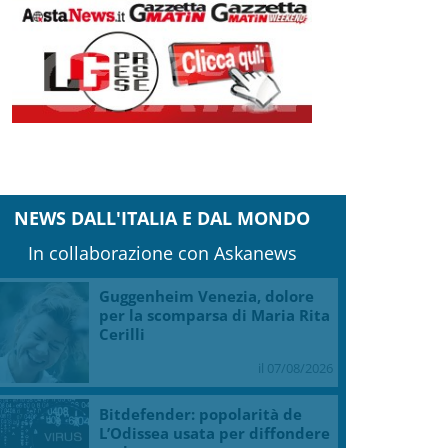
NEWS DALL'ITALIA E DAL MONDO
In collaborazione con Askanews
Guggenheim Venezia, dolore
per la scomparsa di Maria Rita
Cerilli
il 07/08/2026
Bitdefender: popolarità de
L’Odissea usata per diffondere