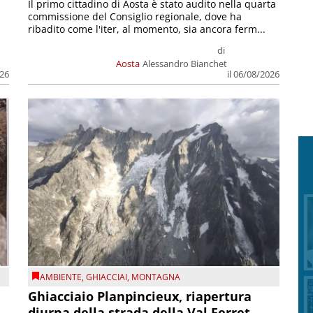
Il primo cittadino di Aosta è stato audito nella quarta
commissione del Consiglio regionale, dove ha
ribadito come l'iter, al momento, sia ancora ferm...
di
Aosta
Alessandro Bianchet
026
il 06/08/2026
AMBIENTE
,
GHIACCIAI
,
MONTAGNA
Ghiacciaio Planpincieux, riapertura
diurna della strada della Val Ferret