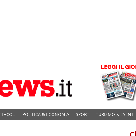
TTACOLI
POLITICA & ECONOMIA
SPORT
TURISMO & EVENTI
C