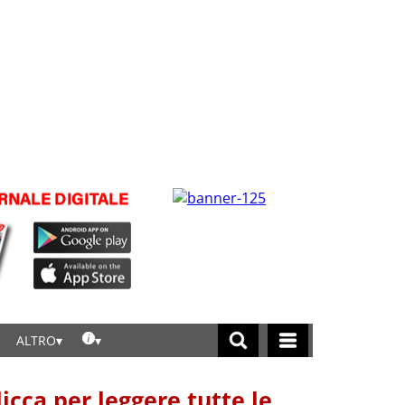
ALTRO
licca per leggere tutte le