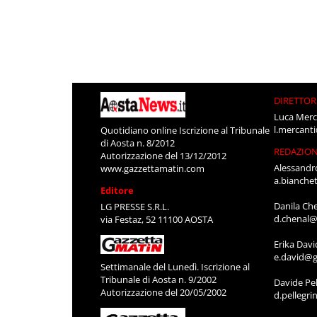
DIRETTOR
Luca Merc
l.mercant
Quotidiano online Iscrizione al Tribunale
di Aosta n. 8/2012
REDAZIO
Autorizzazione del 13/12/2012
Alessandr
www.gazzettamatin.com
a.bianche
Editore
Danila Ch
LG PRESSE S.R.L.
d.chenal@
via Festaz, 52 11100 AOSTA
Erika Davi
e.david@g
Settimanale del Lunedì. Iscrizione al
Tribunale di Aosta n. 9/2002
Davide Pel
Autorizzazione del 20/05/2002
d.pellegr