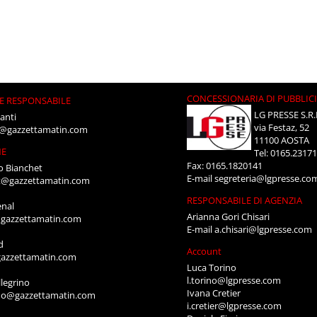
CONCESSIONARIA DI PUBBLIC
E RESPONSABILE
LG PRESSE S.R.
anti
via Festaz, 52
i@gazzettamatin.com
11100 AOSTA
NE
Tel: 0165.2317
Fax: 0165.1820141
o Bianchet
E-mail
segreteria@lgpresse.co
t@gazzettamatin.com
RESPONSABILE DI AGENZIA
enal
Arianna Gori Chisari
gazzettamatin.com
E-mail
a.chisari@lgpresse.com
d
Account
azzettamatin.com
Luca Torino
l.torino@lgpresse.com
legrino
Ivana Cretier
ino@gazzettamatin.com
i.cretier@lgpresse.com