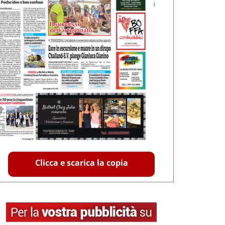
Clicca e scarica la copia