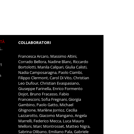
ITÀ
COLLABORATORI
L.
Francesca Arcaro, Massimo Altini,
Corrado Bellora, Nadine Blanc, Riccardo
11
Bortolotti, Manila Calipari, Giulia Calisti,
Nadia Camposaragna, Paolo Ciambi,
m
Filippo Clermont, Carol Di Vito, Christian
Leo Dufour, Christian Evaspasiano,
Giuseppe Farinella, Enrico Formento
Dojot, Bruno Fracasso, Fabio
Francesconi, Sofia Fregnani, Giorgia
Gambino, Paolo Gatto, Michael
Ghignone, Marlène Jorrioz, Cecilia
Lazzarotto, Giacomo Mangano, Angela
Marrelli, Federico Mecca, Luca Mauro
Melloni, Marc Montrosset, Matteo Nigra,
Sabrina Olibano, Emiliano Pala, Gabriele