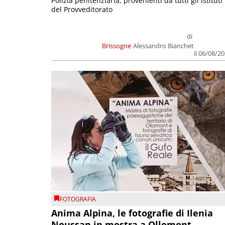
Polizia penitenziaria, provenienti da tutti gli istituti
del Provveditorato
di
Brissogne
Alessandro Bianchet
il 06/08/2
FOTOGRAFIA
Anima Alpina, le fotografie di Ilenia
Noussan in mostra a Ollomont