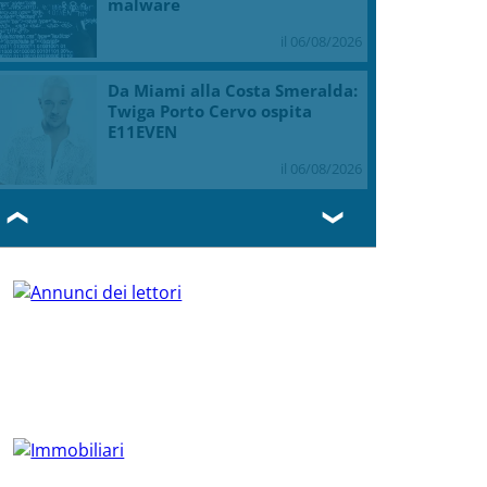
malware
il 06/08/2026
Da Miami alla Costa Smeralda:
Twiga Porto Cervo ospita
E11EVEN
il 06/08/2026
❮
❯