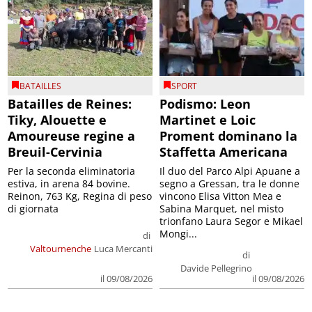
BATAILLES
SPORT
Batailles de Reines:
Podismo: Leon
Tiky, Alouette e
Martinet e Loic
Amoureuse regine a
Proment dominano la
Breuil-Cervinia
Staffetta Americana
Per la seconda eliminatoria
Il duo del Parco Alpi Apuane a
estiva, in arena 84 bovine.
segno a Gressan, tra le donne
Reinon, 763 Kg, Regina di peso
vincono Elisa Vitton Mea e
di giornata
Sabina Marquet, nel misto
trionfano Laura Segor e Mikael
Mongi...
di
Valtournenche
Luca Mercanti
di
Davide Pellegrino
il 09/08/2026
il 09/08/2026