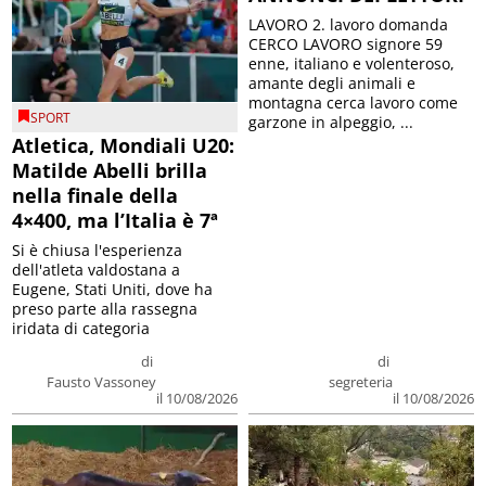
LAVORO 2. lavoro domanda
CERCO LAVORO signore 59
enne, italiano e volenteroso,
amante degli animali e
montagna cerca lavoro come
SPORT
garzone in alpeggio, ...
Atletica, Mondiali U20:
Matilde Abelli brilla
nella finale della
4×400, ma l’Italia è 7ª
Si è chiusa l'esperienza
dell'atleta valdostana a
Eugene, Stati Uniti, dove ha
preso parte alla rassegna
iridata di categoria
di
di
Fausto Vassoney
segreteria
il 10/08/2026
il 10/08/2026