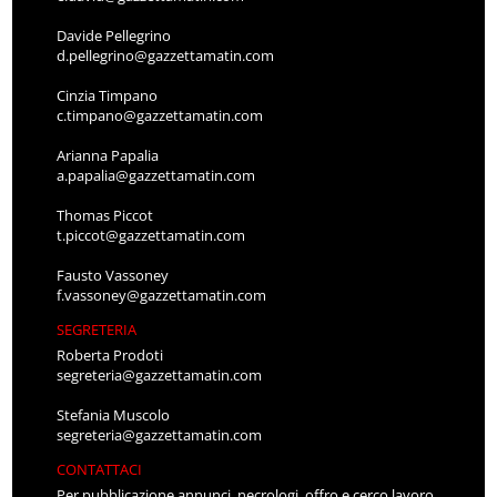
Davide Pellegrino
d.pellegrino@gazzettamatin.com
Cinzia Timpano
c.timpano@gazzettamatin.com
Arianna Papalia
a.papalia@gazzettamatin.com
Thomas Piccot
t.piccot@gazzettamatin.com
Fausto Vassoney
f.vassoney@gazzettamatin.com
SEGRETERIA
Roberta Prodoti
segreteria@gazzettamatin.com
Stefania Muscolo
segreteria@gazzettamatin.com
CONTATTACI
Per pubblicazione annunci, necrologi, offro e cerco lavoro,