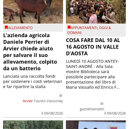
ALLEVAMENTO
APPUNTAMENTI
,
OGGI &
DOMANI
L’azienda agricola
COSA FARE DAL 10 AL
Daniele Perrier di
16 AGOSTO IN VALLE
Arvier chiede aiuto
D’AOSTA
per salvare il suo
allevamento, colpito
LUNEDÌ 10 AGOSTO ANTEY-
SAINT-ANDRÉ - Alla Sala
da un batterio
mostre Biblioteca sarà
Lanciata una raccolta fondi
possibile partecipare alla
per sostenere i costi veterinari
presentazione del libro di
e far ripartire la stalla
Maria Vassallo ed Enrico F...
di
Arvier
Fausto Vassoney
di
gazzettamatin
il 09/08/2026
il 09/08/2026