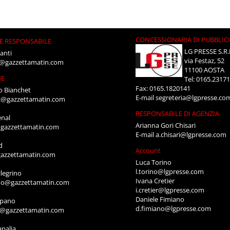
CONCESSIONARIA DI PUBBLIC
E RESPONSABILE
LG PRESSE S.R.
anti
via Festaz, 52
i@gazzettamatin.com
11100 AOSTA
NE
Tel: 0165.2317
Fax: 0165.1820141
o Bianchet
E-mail
segreteria@lgpresse.co
t@gazzettamatin.com
RESPONSABILE DI AGENZIA
enal
Arianna Gori Chisari
gazzettamatin.com
E-mail
a.chisari@lgpresse.com
d
Account
azzettamatin.com
Luca Torino
l.torino@lgpresse.com
legrino
Ivana Cretier
ino@gazzettamatin.com
i.cretier@lgpresse.com
Daniele Fimiano
mpano
d.fimiano@lgpresse.com
o@gazzettamatin.com
apalia