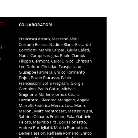
ITÀ
COLLABORATORI
L.
Francesca Arcaro, Massimo Altini,
Corrado Bellora, Nadine Blanc, Riccardo
11
Bortolotti, Manila Calipari, Giulia Calisti,
Nadia Camposaragna, Paolo Ciambi,
m
Filippo Clermont, Carol Di Vito, Christian
Leo Dufour, Christian Evaspasiano,
Giuseppe Farinella, Enrico Formento
Dojot, Bruno Fracasso, Fabio
Francesconi, Sofia Fregnani, Giorgia
Gambino, Paolo Gatto, Michael
Ghignone, Marlène Jorrioz, Cecilia
Lazzarotto, Giacomo Mangano, Angela
Marrelli, Federico Mecca, Luca Mauro
Melloni, Marc Montrosset, Matteo Nigra,
Sabrina Olibano, Emiliano Pala, Gabriele
Peloso, Maurizio Pitti, Loris Ponsetto,
Andrea Portigliatti, Mattia Pramotton,
Deniel Pession, Raffaele Romano, Enrico