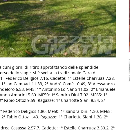
lcuni giorni di ritiro approfittando delle splendide
rso dello stage, si è svolta la tradizionale Gara di
1° Federico Deligios 7.16. Cadette: 1ª Estelle Charruaz 7.28,
vi: 1° Ian Campaci 11.33, 2° André Comé 10.49, 3° Alessandro
Candeloro 6.53. M45: 1° Antonino Lo Nano 11.02, 2° Emanuele
ª Anna Ambrini 5.60. MF50: 1ª Sandra Dini 7.02. MF65: 1ª
° Fabio Ottoz 9.59. Ragazze: 1ª Charlotte Siani 8.54, 2ª
 1° Federico Deligios 1.80. MF50: 1ª Sandra Dini 1.30. MF65:
2° Fabio Ottoz 1.43. Ragazze: 1ª Charlotte Siani 1.36, 2ª
ndrea Casassa 2.57.7. Cadette: 1ª Estelle Charruaz 3.30.2, 2ª