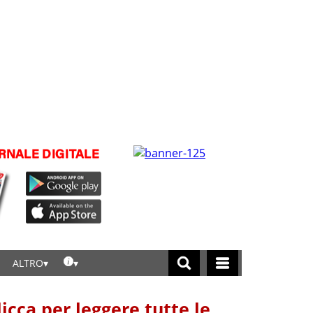
ALTRO
licca per leggere tutte le