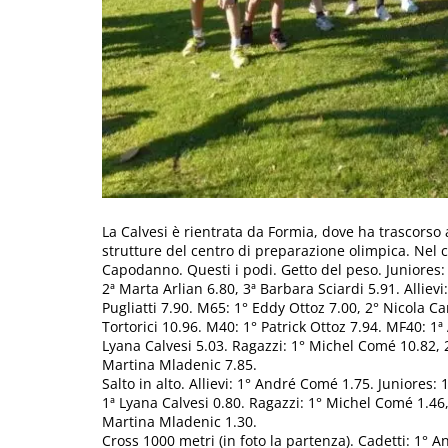
La Calvesi è rientrata da Formia, dove ha trascorso a
strutture del centro di preparazione olimpica. Nel co
Capodanno. Questi i podi. Getto del peso. Juniores: 
2ª Marta Arlian 6.80, 3ª Barbara Sciardi 5.91. Allie
Pugliatti 7.90. M65: 1° Eddy Ottoz 7.00, 2° Nicola 
Tortorici 10.96. M40: 1° Patrick Ottoz 7.94. MF40: 1
Lyana Calvesi 5.03. Ragazzi: 1° Michel Comé 10.82, 2
Martina Mladenic 7.85.
Salto in alto. Allievi: 1° André Comé 1.75. Juniores:
1ª Lyana Calvesi 0.80. Ragazzi: 1° Michel Comé 1.46, 
Martina Mladenic 1.30.
Cross 1000 metri (in foto la partenza). Cadetti: 1° A