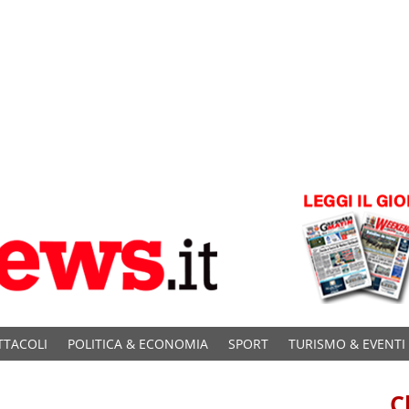
TTACOLI
POLITICA & ECONOMIA
SPORT
TURISMO & EVENTI
C