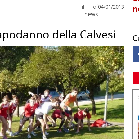
di
il
04/01/2013
n
news
Capodanno della Calvesi
C