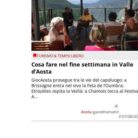
TURISMO & TEMPO LIBERO
Cosa fare nel fine settimana in Valle
d’Aosta
GiocAosta prosegue tra le vie del capoluogo; a
Brissogne entra nel vivo la Feta de l’Oumbra;
Etroubles ospita la Veillà; a Chamois tocca al Festiva
A...
di
Aosta
gazzettamatin
il 07/08/2