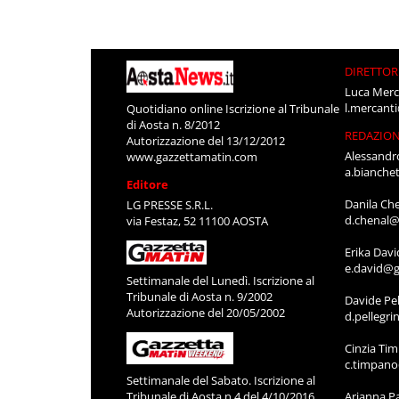
DIRETTOR
Luca Merc
l.mercant
Quotidiano online Iscrizione al Tribunale
di Aosta n. 8/2012
REDAZIO
Autorizzazione del 13/12/2012
Alessandr
www.gazzettamatin.com
a.bianche
Editore
Danila Ch
LG PRESSE S.R.L.
d.chenal@
via Festaz, 52 11100 AOSTA
Erika Davi
e.david@g
Settimanale del Lunedì. Iscrizione al
Tribunale di Aosta n. 9/2002
Davide Pel
Autorizzazione del 20/05/2002
d.pellegr
Cinzia Ti
c.timpan
Settimanale del Sabato. Iscrizione al
Tribunale di Aosta n.4 del 4/10/2016
Arianna P