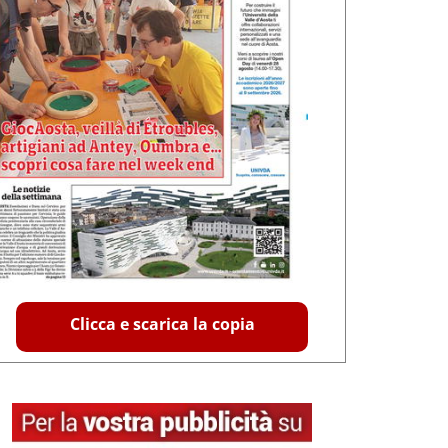
Clicca e scarica la copia