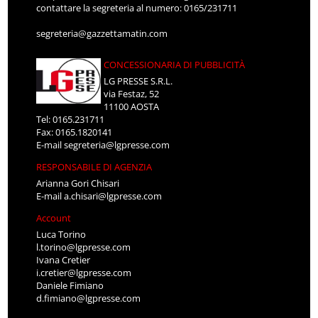
contattare la segreteria al numero: 0165/231711
segreteria@gazzettamatin.com
CONCESSIONARIA DI PUBBLICITÀ
LG PRESSE S.R.L.
via Festaz, 52
11100 AOSTA
Tel: 0165.231711
Fax: 0165.1820141
E-mail
segreteria@lgpresse.com
RESPONSABILE DI AGENZIA
Arianna Gori Chisari
E-mail
a.chisari@lgpresse.com
Account
Luca Torino
l.torino@lgpresse.com
Ivana Cretier
i.cretier@lgpresse.com
Daniele Fimiano
d.fimiano@lgpresse.com