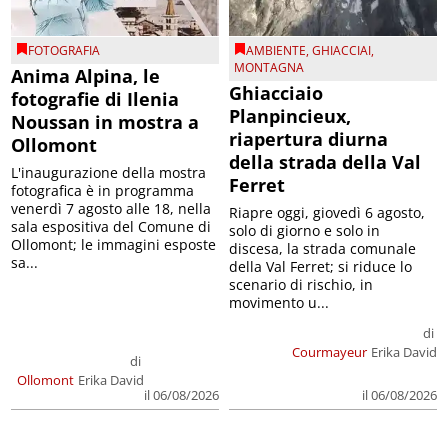
FOTOGRAFIA
AMBIENTE
,
GHIACCIAI
,
MONTAGNA
Anima Alpina, le
Ghiacciaio
fotografie di Ilenia
Planpincieux,
Noussan in mostra a
riapertura diurna
Ollomont
della strada della Val
L'inaugurazione della mostra
Ferret
fotografica è in programma
venerdì 7 agosto alle 18, nella
Riapre oggi, giovedì 6 agosto,
sala espositiva del Comune di
solo di giorno e solo in
Ollomont; le immagini esposte
discesa, la strada comunale
sa...
della Val Ferret; si riduce lo
scenario di rischio, in
movimento u...
di
Courmayeur
Erika David
di
Ollomont
Erika David
il 06/08/2026
il 06/08/2026