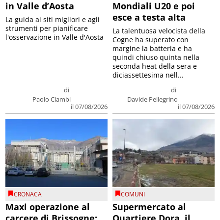
in Valle d’Aosta
Mondiali U20 e poi
esce a testa alta
La guida ai siti migliori e agli
strumenti per pianificare
La talentuosa velocista della
l'osservazione in Valle d'Aosta
Cogne ha superato con
margine la batteria e ha
quindi chiuso quinta nella
seconda heat della sera e
diciassettesima nell...
di
di
Paolo Ciambi
Davide Pellegrino
il 07/08/2026
il 07/08/2026
CRONACA
COMUNI
Maxi operazione al
Supermercato al
carcere di Brissogne:
Quartiere Dora, il