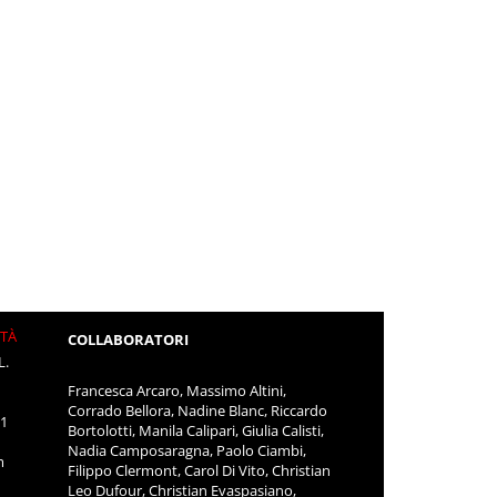
ITÀ
COLLABORATORI
L.
Francesca Arcaro, Massimo Altini,
Corrado Bellora, Nadine Blanc, Riccardo
11
Bortolotti, Manila Calipari, Giulia Calisti,
Nadia Camposaragna, Paolo Ciambi,
m
Filippo Clermont, Carol Di Vito, Christian
Leo Dufour, Christian Evaspasiano,