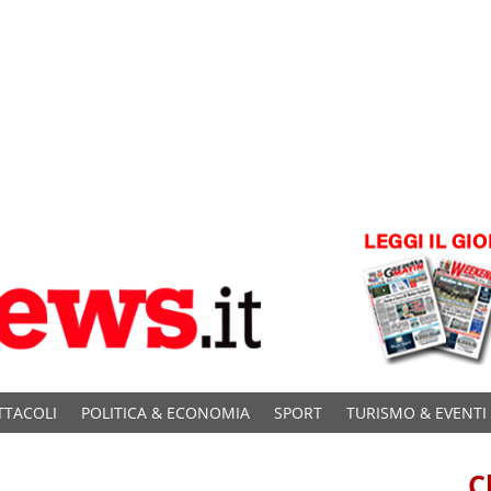
TTACOLI
POLITICA & ECONOMIA
SPORT
TURISMO & EVENTI
C