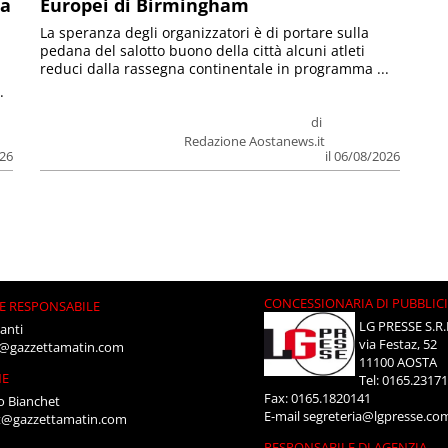
la
Europei di Birmingham
La speranza degli organizzatori è di portare sulla
pedana del salotto buono della città alcuni atleti
reduci dalla rassegna continentale in programma ...
.
di
Redazione Aostanews.it
026
il 06/08/2026
CONCESSIONARIA DI PUBBLIC
E RESPONSABILE
LG PRESSE S.R.
anti
via Festaz, 52
i@gazzettamatin.com
11100 AOSTA
NE
Tel: 0165.2317
Fax: 0165.1820141
o Bianchet
E-mail
segreteria@lgpresse.co
t@gazzettamatin.com
RESPONSABILE DI AGENZIA