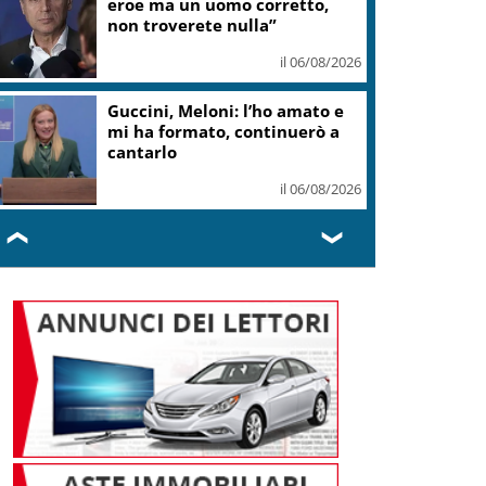
eroe ma un uomo corretto,
non troverete nulla”
il 06/08/2026
Guccini, Meloni: l’ho amato e
mi ha formato, continuerò a
cantarlo
il 06/08/2026
❮
❯