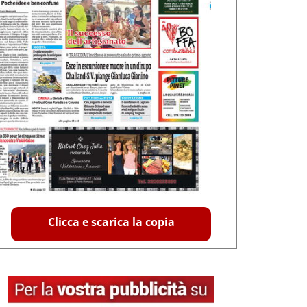
Clicca e scarica la copia