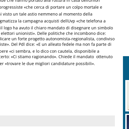
nde che hanno portato alla rottura in casa dellUnion
 progressiste «che cerca di portare un colpo mortale e
ai visto un tale astio nemmeno al momento della
tigmatizza la campagna acquisti dellUvp «che telefona a
 il logo ha avuto il chiaro mandato di disegnare un simbolo
elettori unionisti». Delle politiche che incombono dice:
dicare un forte progetto autonomista-regionalista, condiviso
iste». Del Pdl dice: «E un alleato fedele ma non fa parte di
pere «ci sembra, e lo dico con cautela, disponibile a
to: «Ci stiamo ragionando». Chiede il mandato  ottenuto 
r «trovare le due migliori candidature possibili».