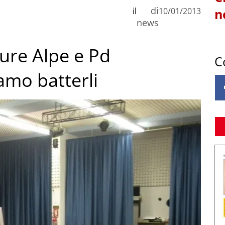
di
il
10/01/2013
n
news
ure Alpe e Pd
C
amo batterli