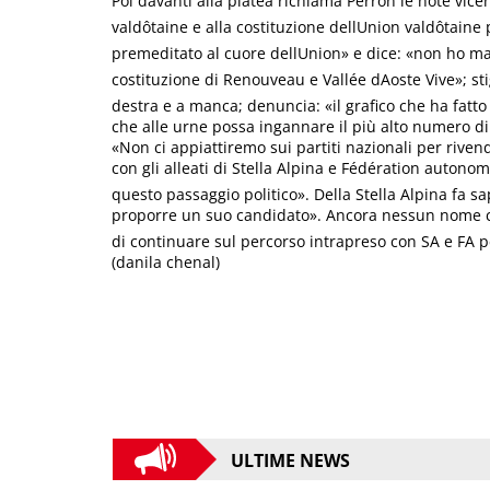
Poi davanti alla platea richiama Perron le note vice
valdôtaine e alla costituzione dellUnion valdôtaine
premeditato al cuore dellUnion» e dice: «non ho m
costituzione di Renouveau e Vallée dAoste Vive»; s
destra e a manca; denuncia: «il grafico che ha fatto
che alle urne possa ingannare il più alto numero di 
«Non ci appiattiremo sui partiti nazionali per riven
con gli alleati di Stella Alpina e Fédération autonom
questo passaggio politico». Della Stella Alpina fa sa
proporre un suo candidato». Ancora nessun nome cer
di continuare sul percorso intrapreso con SA e FA pe
(danila chenal)
ULTIME NEWS