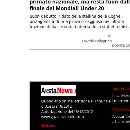
primato nazionale, ma resta fuori dal
finale dei Mondiali Under 20
Buon debutto iridato della stellina della Cogne,
protagonista di una prova coraggiosa nell'ultima
frazione della seconda batteria della staffetta mist..
di
Davide Pellegrino
il 06/08/2
DIRETTOR
Luca Merc
l.mercant
Quotidiano online Iscrizione al Tribunale
di Aosta n. 8/2012
REDAZIO
Autorizzazione del 13/12/2012
Alessandr
www.gazzettamatin.com
a.bianche
Editore