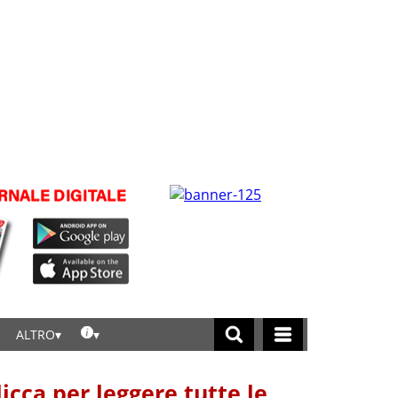
ALTRO
licca per leggere tutte le