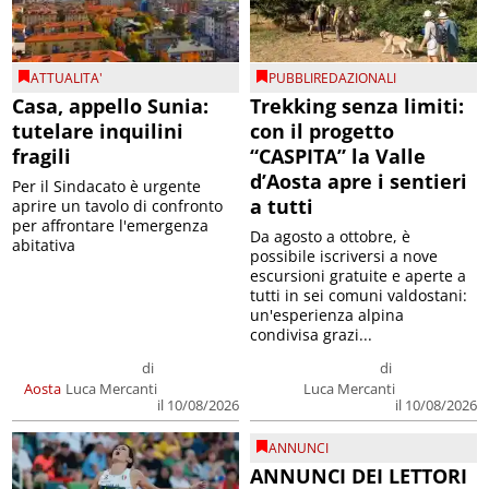
ATTUALITA'
PUBBLIREDAZIONALI
Casa, appello Sunia:
Trekking senza limiti:
tutelare inquilini
con il progetto
fragili
“CASPITA” la Valle
d’Aosta apre i sentieri
Per il Sindacato è urgente
a tutti
aprire un tavolo di confronto
per affrontare l'emergenza
Da agosto a ottobre, è
abitativa
possibile iscriversi a nove
escursioni gratuite e aperte a
tutti in sei comuni valdostani:
un'esperienza alpina
condivisa grazi...
di
di
Aosta
Luca Mercanti
Luca Mercanti
il 10/08/2026
il 10/08/2026
ANNUNCI
ANNUNCI DEI LETTORI