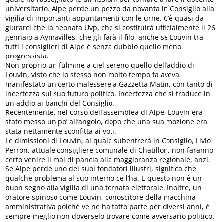
universitario. Alpe perde un pezzo da novanta in Consiglio alla
vigilia di importanti appuntamenti con le urne. C’è quasi da
giurarci che la neonata Uvp, che si costituirà ufficialmente il 26
gennaio a Aymavilles, che gli farà il filo, anche se Louvin tra
tutti i consiglieri di Alpe è senza dubbio quello meno
progressista.
Non proprio un fulmine a ciel sereno quello dell’addio di
Louvin, visto che lo stesso non molto tempo fa aveva
manifestato un certo malessere a Gazzetta Matin, con tanto di
incertezza sul suo futuro politico. Incertezza che si traduce in
un addio ai banchi del Consiglio.
Recentemente, nel corso dell’assemblea di Alpe, Louvin era
stato messo un po’ all’angolo, dopo che una sua mozione era
stata nettamente sconfitta ai voti.
Le dimissioni di Louvin, al quale subentrerà in Consiglio, Livio
Perron, attuale consigliere comunale di Chatillon, non faranno
certo venire il mal di pancia alla maggioranza regionale, anzi.
Se Alpe perde uno dei suoi fondatori illustri, significa che
qualche problema al suo interno ce l’ha. E questo non è un
buon segno alla vigilia di una tornata elettorale. Inoltre, un
oratore spinoso come Louvin, conoscitore della macchina
amministrativa poiché ve ne ha fatto parte per diversi anni, è
sempre meglio non doverselo trovare come avversario politico.