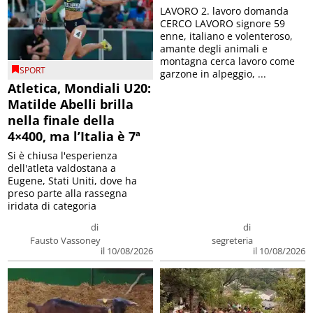
LAVORO 2. lavoro domanda
CERCO LAVORO signore 59
enne, italiano e volenteroso,
amante degli animali e
montagna cerca lavoro come
SPORT
garzone in alpeggio, ...
Atletica, Mondiali U20:
Matilde Abelli brilla
nella finale della
4×400, ma l’Italia è 7ª
Si è chiusa l'esperienza
dell'atleta valdostana a
Eugene, Stati Uniti, dove ha
preso parte alla rassegna
iridata di categoria
di
di
Fausto Vassoney
segreteria
il 10/08/2026
il 10/08/2026