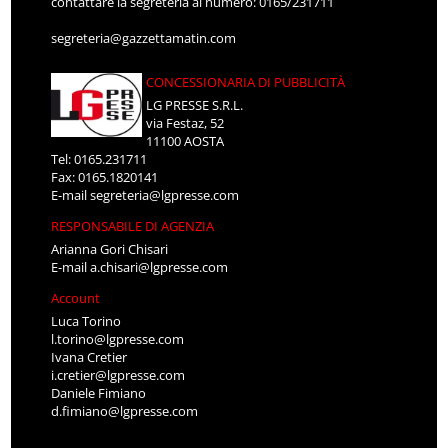
contattare la segreteria al numero: 0165/231711
segreteria@gazzettamatin.com
CONCESSIONARIA DI PUBBLICITÀ
LG PRESSE S.R.L.
via Festaz, 52
11100 AOSTA
Tel: 0165.231711
Fax: 0165.1820141
E-mail
segreteria@lgpresse.com
RESPONSABILE DI AGENZIA
Arianna Gori Chisari
E-mail
a.chisari@lgpresse.com
Account
Luca Torino
l.torino@lgpresse.com
Ivana Cretier
i.cretier@lgpresse.com
Daniele Fimiano
d.fimiano@lgpresse.com