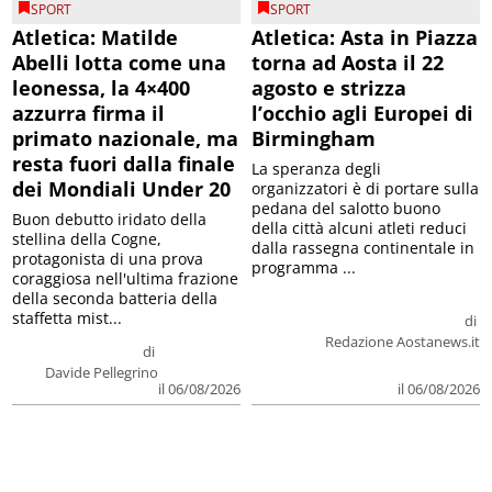
SPORT
SPORT
Atletica: Matilde
Atletica: Asta in Piazza
Abelli lotta come una
torna ad Aosta il 22
leonessa, la 4×400
agosto e strizza
azzurra firma il
l’occhio agli Europei di
primato nazionale, ma
Birmingham
resta fuori dalla finale
La speranza degli
dei Mondiali Under 20
organizzatori è di portare sulla
pedana del salotto buono
Buon debutto iridato della
della città alcuni atleti reduci
stellina della Cogne,
dalla rassegna continentale in
protagonista di una prova
programma ...
coraggiosa nell'ultima frazione
della seconda batteria della
staffetta mist...
di
Redazione Aostanews.it
di
Davide Pellegrino
il 06/08/2026
il 06/08/2026