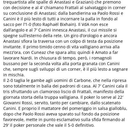
trequartista alle spalle di Anastasi e Graziani) che premono
con decisione e al 4′ chiamano Frattali al salvataggio in corner
su conclusione di Anastasi; dalla bandierina va Paolo Rossi e
Canini è il più lesto di tutti a incornare la palla in fondo al
sacco per l’1-0 (foto Raphaël Bixhain). Il VdA non esce
dall’angolo e al 7′ Canini innesca Anastasi, il cui missile si
spegne sull’esterno della rete. Un giro d’orologio e ancora
Anastasi sfiora la traversa con un colpo di testa da posizione
invitante. Il primo timido cenno di vita valligiano arriva alla
mezz’ora, con Cuneaz che spara alto; quindi è Amato a far
lavorare Nardi. In chiusura di tempo, però, i romagnoli
bussano per la seconda volta alla porta granata con Canini
che, sempre sugli sviluppi di un corner, è il più lesto a segnare
in mischia.
Il 2-0 taglia le gambe agli uomini di Carbone, che nella ripresa
sono totalmente in balìa dei padroni di casa. Al 7′ Canini cala il
tris sfruttando un clamoroso liscio di Frattali, manifesto della
giornata storta della truppa valligiana. Il poker lo serve al 22′
Giovanni Rossi, servito, tanto per cambiare, dallo scatenato
Canini. E proprio il mattatore del pomeriggio in salsa gialloblu,
dopo che Paolo Rossi aveva sparato sul fondo da posizione
favorevole, mette in punto esclamativo sulla sfida firmando al
29′ il poker personale che vale il 5-0 definitivo.