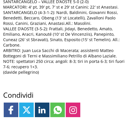
SANTARCANGELO – VALLEE D’AOSTE 5-0 (2-0)
MARCATORI: 4′ pt, 39′ pt, 7′ st e 29′ st Canini; 22′ st Anastasi.
SANTARCANGELO (4-3-1-2): Nardi, Baldinini, Giovanni Rossi,
Benedetti, Beccaro, Obeng (13′ st Locatelli), Zavalloni Paolo
Rossi, Canini, Graziani, Anastasi.All.: Masolini.
VALLEE D’AOSTE (3-5-2): Frattali, Jidayi, Benedetto, Amato,
Emiliano, Aracri, Kanouté (10′ st De Vincenziis), Panepinto,
Cuneaz (26′ st Sbravati), Sinato, Esposito (15′ st Temelin). All.:
Carbone.
ARBITRO: Juan Luca Sacchi di Macerata; assistenti Matteo
Bottegoni di Terni e Massimiliano Petrillo di Albano Laziale.
NOTE: spettatori 250 circa; angoli: 8-3; tiri in porta 6-3; tiri fuori
7-6; recupero 1+3.
(davide pellegrino)
Condividi