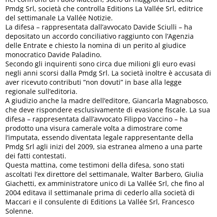
Pmdg Srl, società che controlla Editions La Vallée Srl, editrice
del settimanale La Vallée Notizie.
La difesa – rappresentata dall’avvocato Davide Sciulli – ha
depositato un accordo conciliativo raggiunto con l’Agenzia
delle Entrate e chiesto la nomina di un perito al giudice
monocratico Davide Paladino.
Secondo gli inquirenti sono circa due milioni gli euro evasi
negli anni scorsi dalla Pmdg Srl. La società inoltre è accusata di
aver ricevuto contributi ”non dovuti” in base alla legge
regionale sull’editoria.
A giudizio anche la madre dell’editore, Giancarla Magnabosco,
che deve rispondere esclusivamente di evasione fiscale. La sua
difesa – rappresentata dall’avvocato Filippo Vaccino – ha
prodotto una visura camerale volta a dimostrare come
l’imputata, essendo diventata legale rappresentante della
Pmdg Srl agli inizi del 2009, sia estranea almeno a una parte
dei fatti contestati.
Questa mattina, come testimoni della difesa, sono stati
ascoltati l’ex direttore del settimanale, Walter Barbero, Giulia
Giachetti, ex amministratore unico di La Vallée Srl, che fino al
2004 editava il settimanale prima di cederlo alla società di
Maccari e il consulente di Editions La Vallée Srl, Francesco
Solenne.