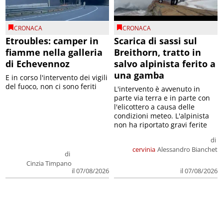
CRONACA
CRONACA
Etroubles: camper in
Scarica di sassi sul
fiamme nella galleria
Breithorn, tratto in
di Echevennoz
salvo alpinista ferito a
una gamba
E in corso l'intervento dei vigili
del fuoco, non ci sono feriti
L'intervento è avvenuto in
parte via terra e in parte con
l'elicottero a causa delle
condizioni meteo. L'alpinista
non ha riportato gravi ferite
di
cervinia
Alessandro Bianchet
di
Cinzia Timpano
il 07/08/2026
il 07/08/2026