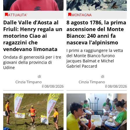
ATTUALITA'
MONTAGNA
Dalle Valle d’Aosta al
8 agosto 1786, la prima
Friuli: Henry regala un
ascensione del Monte
motorino Ciao ai
Bianco: 240 anni fa
ragazzini che
nasceva l’alpinismo
vendevano limonata
I primi a raggiungere la vetta
del Monte Bianco furono
Ondata di generosità per i tre
Jacques Balmat e Michel
giovani della provincia di
Gabriel Paccard
Udine
di
di
Cinzia Timpano
Cinzia Timpano
il 08/08/2026
il 08/08/2026