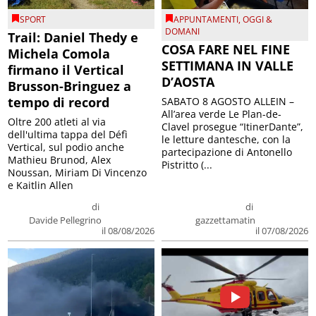
SPORT
APPUNTAMENTI
,
OGGI &
DOMANI
Trail: Daniel Thedy e
COSA FARE NEL FINE
Michela Comola
SETTIMANA IN VALLE
firmano il Vertical
D’AOSTA
Brusson-Bringuez a
tempo di record
SABATO 8 AGOSTO ALLEIN –
All’area verde Le Plan-de-
Oltre 200 atleti al via
Clavel prosegue “ItinerDante”,
dell'ultima tappa del Défì
le letture dantesche, con la
Vertical, sul podio anche
partecipazione di Antonello
Mathieu Brunod, Alex
Pistritto (...
Noussan, Miriam Di Vincenzo
e Kaitlin Allen
di
di
Davide Pellegrino
gazzettamatin
il 08/08/2026
il 07/08/2026