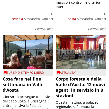
maggiori controlli e ulteriori
inter...
di
di
cervinia
Alessandro Bianchet
Aosta
Alessandro Bianchet
il 07/08/2026
il 07/08/2026
TURISMO & TEMPO LIBERO
ATTUALITA'
Cosa fare nel fine
Corpo forestale della
settimana in Valle
Valle d’Aosta: 12 nuovi
d’Aosta
agenti in servizio in 8
stazioni
GiocAosta prosegue tra le vie
del capoluogo; a Brissogne
Questa mattina, a palazzo
entra nel vivo la Feta de
regionale, si è tenuta la