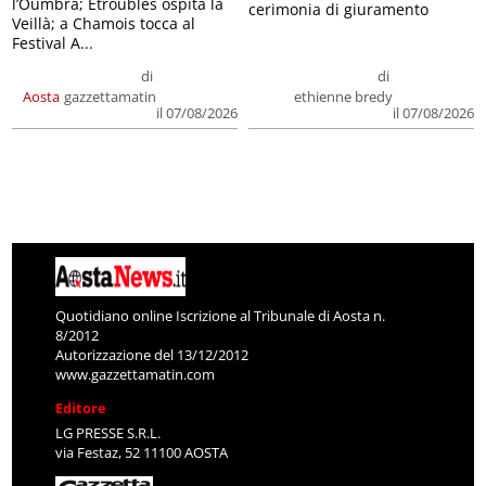
l’Oumbra; Etroubles ospita la
cerimonia di giuramento
Veillà; a Chamois tocca al
Festival A...
di
di
Aosta
gazzettamatin
ethienne bredy
il 07/08/2026
il 07/08/2026
Quotidiano online Iscrizione al Tribunale di Aosta n.
8/2012
Autorizzazione del 13/12/2012
www.gazzettamatin.com
Editore
LG PRESSE S.R.L.
via Festaz, 52 11100 AOSTA