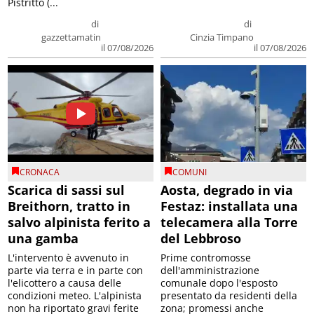
Pistritto (...
di
di
gazzettamatin
Cinzia Timpano
il 07/08/2026
il 07/08/2026
CRONACA
COMUNI
Scarica di sassi sul
Aosta, degrado in via
Breithorn, tratto in
Festaz: installata una
salvo alpinista ferito a
telecamera alla Torre
una gamba
del Lebbroso
L'intervento è avvenuto in
Prime contromosse
parte via terra e in parte con
dell'amministrazione
l'elicottero a causa delle
comunale dopo l'esposto
condizioni meteo. L'alpinista
presentato da residenti della
non ha riportato gravi ferite
zona; promessi anche