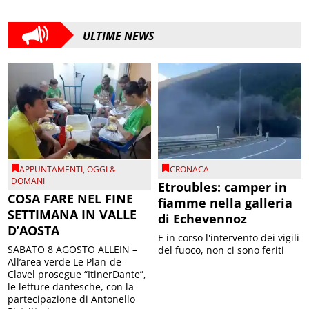
ULTIME NEWS
APPUNTAMENTI
,
OGGI &
CRONACA
DOMANI
Etroubles: camper in
COSA FARE NEL FINE
fiamme nella galleria
SETTIMANA IN VALLE
di Echevennoz
D’AOSTA
E in corso l'intervento dei vigili
SABATO 8 AGOSTO ALLEIN –
del fuoco, non ci sono feriti
All’area verde Le Plan-de-
Clavel prosegue “ItinerDante”,
le letture dantesche, con la
partecipazione di Antonello