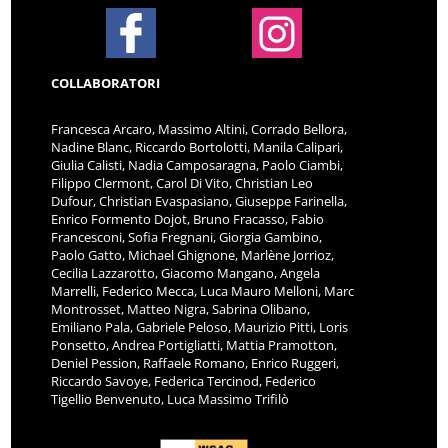
COLLABORATORI
Francesca Arcaro, Massimo Altini, Corrado Bellora,
Nadine Blanc, Riccardo Bortolotti, Manila Calipari,
Giulia Calisti, Nadia Camposaragna, Paolo Ciambi,
Filippo Clermont, Carol Di Vito, Christian Leo
Dufour, Christian Evaspasiano, Giuseppe Farinella,
Enrico Formento Dojot, Bruno Fracasso, Fabio
Francesconi, Sofia Fregnani, Giorgia Gambino,
Paolo Gatto, Michael Ghignone, Marlène Jorrioz,
Cecilia Lazzarotto, Giacomo Mangano, Angela
Marrelli, Federico Mecca, Luca Mauro Melloni, Marc
Montrosset, Matteo Nigra, Sabrina Olibano,
Emiliano Pala, Gabriele Peloso, Maurizio Pitti, Loris
Ponsetto, Andrea Portigliatti, Mattia Pramotton,
Deniel Pession, Raffaele Romano, Enrico Ruggeri,
Riccardo Savoye, Federica Tercinod, Federico
Tigellio Benvenuto, Luca Massimo Trifilò