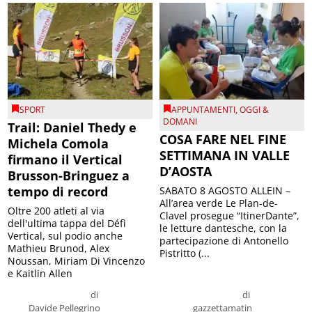
SPORT
APPUNTAMENTI
,
OGGI &
DOMANI
Trail: Daniel Thedy e
COSA FARE NEL FINE
Michela Comola
SETTIMANA IN VALLE
firmano il Vertical
D’AOSTA
Brusson-Bringuez a
tempo di record
SABATO 8 AGOSTO ALLEIN –
All’area verde Le Plan-de-
Oltre 200 atleti al via
Clavel prosegue “ItinerDante”,
dell'ultima tappa del Défì
le letture dantesche, con la
Vertical, sul podio anche
partecipazione di Antonello
Mathieu Brunod, Alex
Pistritto (...
Noussan, Miriam Di Vincenzo
e Kaitlin Allen
di
di
Davide Pellegrino
gazzettamatin