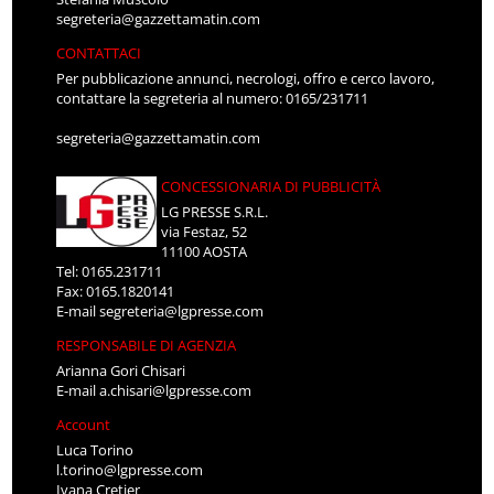
segreteria@gazzettamatin.com
CONTATTACI
Per pubblicazione annunci, necrologi, offro e cerco lavoro,
contattare la segreteria al numero: 0165/231711
segreteria@gazzettamatin.com
CONCESSIONARIA DI PUBBLICITÀ
LG PRESSE S.R.L.
via Festaz, 52
11100 AOSTA
Tel: 0165.231711
Fax: 0165.1820141
E-mail
segreteria@lgpresse.com
RESPONSABILE DI AGENZIA
Arianna Gori Chisari
E-mail
a.chisari@lgpresse.com
Account
Luca Torino
l.torino@lgpresse.com
Ivana Cretier