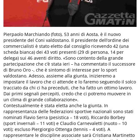
Pierpaolo Marchiando (foto), 53 anni di Aosta, è il nuovo
presidente del Coni valdostano. Il presidente dell’ordine dei
commercialisti è stato eletto dal consiglio ricevendo 42 (una
scheda bianca) dei 43 voti presenti (29 di persona, 14 per
delega) sui 46 aventi diritto. «Sono contento della grande
partecipazione che c’è stata ieri – ha commentato il successore
di Bruno Oro -, che è sintomo di interesse per lo sport
valdostano. Adesso, assieme alla giunta, inizieremo a
impostare il lavoro che ci attende e lo faremo seguendo il solco
tracciato da chi ci ha preceduti, che ha fatto un ottimo lavoro.
Dai primi segnali percepiti, credo che ci potremo muovere in
un clima di grande collaborazione».
Contestualmente è stata eletta anche la giunta. In
rappresentanza delle federazioni sportive nazionali sono stati
nominati Flavio Serra (pesistica – 18 voti), Riccardo Borbey
(sport invernali – 11 voti) e Claudio Carnevaletti (nuoto – 10
voti); escluso Piergiorgio Ottenga (tennis – 4 voti). A
rappresentare le discipline associate sarà Cristiana Martinetto