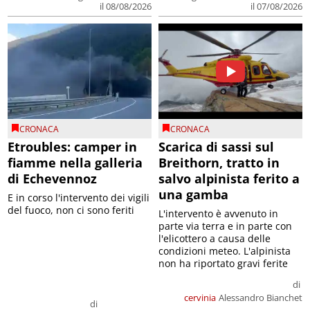
il 08/08/2026
il 07/08/2026
CRONACA
CRONACA
Etroubles: camper in
Scarica di sassi sul
fiamme nella galleria
Breithorn, tratto in
di Echevennoz
salvo alpinista ferito a
una gamba
E in corso l'intervento dei vigili
del fuoco, non ci sono feriti
L'intervento è avvenuto in
parte via terra e in parte con
l'elicottero a causa delle
condizioni meteo. L'alpinista
non ha riportato gravi ferite
di
cervinia
Alessandro Bianchet
di