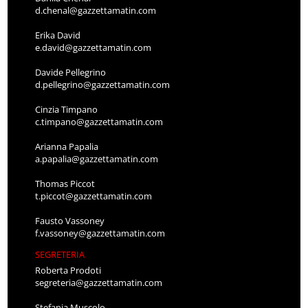
d.chenal@gazzettamatin.com
Erika David
e.david@gazzettamatin.com
Davide Pellegrino
d.pellegrino@gazzettamatin.com
Cinzia Timpano
c.timpano@gazzettamatin.com
Arianna Papalia
a.papalia@gazzettamatin.com
Thomas Piccot
t.piccot@gazzettamatin.com
Fausto Vassoney
f.vassoney@gazzettamatin.com
SEGRETERIA
Roberta Prodoti
segreteria@gazzettamatin.com
Stefania Muscolo