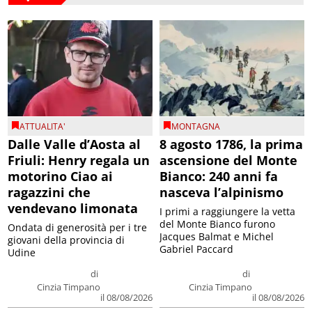
ATTUALITA'
MONTAGNA
Dalle Valle d’Aosta al
8 agosto 1786, la prima
Friuli: Henry regala un
ascensione del Monte
motorino Ciao ai
Bianco: 240 anni fa
ragazzini che
nasceva l’alpinismo
vendevano limonata
I primi a raggiungere la vetta
del Monte Bianco furono
Ondata di generosità per i tre
Jacques Balmat e Michel
giovani della provincia di
Gabriel Paccard
Udine
di
di
Cinzia Timpano
Cinzia Timpano
il 08/08/2026
il 08/08/2026