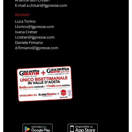
Arianna Gori Chisari
E-mail
a.chisari@lgpresse.com
Account
Luca Torino
l.torino@lgpresse.com
Ivana Cretier
i.cretier@lgpresse.com
Daniele Fimiano
d.fimiano@lgpresse.com