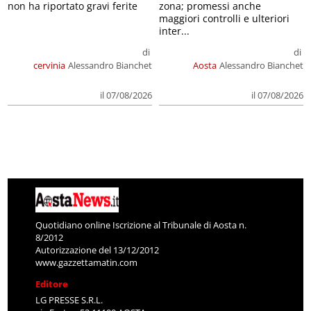
non ha riportato gravi ferite
zona; promessi anche
maggiori controlli e ulteriori
inter...
di
di
cervinia
Alessandro Bianchet
Aosta
Alessandro Bianchet
il 07/08/2026
il 07/08/2026
Quotidiano online Iscrizione al Tribunale di Aosta n.
8/2012
Autorizzazione del 13/12/2012
www.gazzettamatin.com
Editore
LG PRESSE S.R.L.