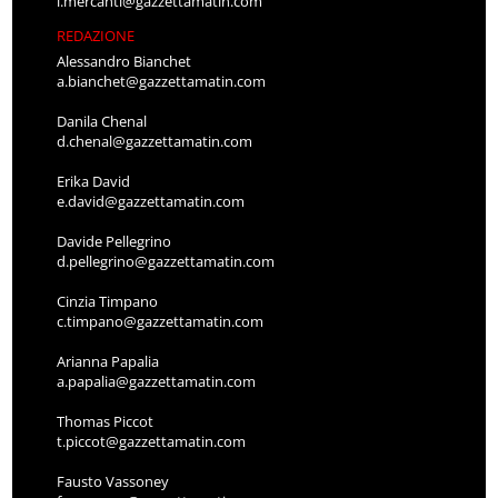
l.mercanti@gazzettamatin.com
REDAZIONE
Alessandro Bianchet
a.bianchet@gazzettamatin.com
Danila Chenal
d.chenal@gazzettamatin.com
Erika David
e.david@gazzettamatin.com
Davide Pellegrino
d.pellegrino@gazzettamatin.com
Cinzia Timpano
c.timpano@gazzettamatin.com
Arianna Papalia
a.papalia@gazzettamatin.com
Thomas Piccot
t.piccot@gazzettamatin.com
Fausto Vassoney