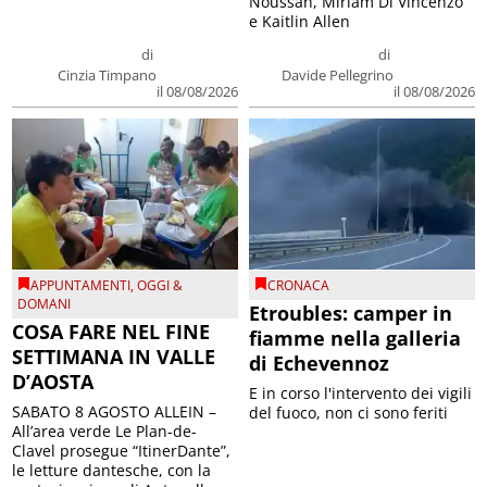
Noussan, Miriam Di Vincenzo
e Kaitlin Allen
di
di
Cinzia Timpano
Davide Pellegrino
il 08/08/2026
il 08/08/2026
APPUNTAMENTI
,
OGGI &
CRONACA
DOMANI
Etroubles: camper in
COSA FARE NEL FINE
fiamme nella galleria
SETTIMANA IN VALLE
di Echevennoz
D’AOSTA
E in corso l'intervento dei vigili
SABATO 8 AGOSTO ALLEIN –
del fuoco, non ci sono feriti
All’area verde Le Plan-de-
Clavel prosegue “ItinerDante”,
le letture dantesche, con la