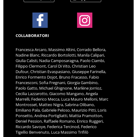
COLLABORATORI
Francesca Arcaro, Massimo Altini, Corrado Bellora,
Nadine Blanc, Riccardo Bortolotti, Manila Calipari,
Giulia Calisti, Nadia Camposaragna, Paolo Ciambi,
Filippo Clermont, Carol Di Vito, Christian Leo
Dufour, Christian Evaspasiano, Giuseppe Farinella,
Enrico Formento Dojot, Bruno Fracasso, Fabio
Francesconi, Sofia Fregnani, Giorgia Gambino,
Paolo Gatto, Michael Ghignone, Marlène Jorrioz,
Cecilia Lazzarotto, Giacomo Mangano, Angela
Marrelli, Federico Mecca, Luca Mauro Melloni, Marc
Montrosset, Matteo Nigra, Sabrina Olibano,
Emiliano Pala, Gabriele Peloso, Maurizio Pitti, Loris
Ponsetto, Andrea Portigliatti, Mattia Pramotton,
Deniel Pession, Raffaele Romano, Enrico Ruggeri,
Riccardo Savoye, Federica Tercinod, Federico
Tigellio Benvenuto, Luca Massimo Trifilò