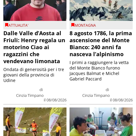
ATTUALITA'
MONTAGNA
Dalle Valle d’Aosta al
8 agosto 1786, la prima
Friuli: Henry regala un
ascensione del Monte
motorino Ciao ai
Bianco: 240 anni fa
ragazzini che
nasceva l’alpinismo
vendevano limonata
I primi a raggiungere la vetta
del Monte Bianco furono
Ondata di generosità per i tre
Jacques Balmat e Michel
giovani della provincia di
Gabriel Paccard
Udine
di
di
Cinzia Timpano
Cinzia Timpano
il 08/08/2026
il 08/08/2026