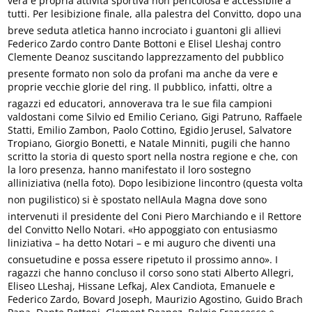
vera e propria attività sportiva non pericolosa e accessibile a
tutti. Per lesibizione finale, alla palestra del Convitto, dopo una
breve seduta atletica hanno incrociato i guantoni gli allievi
Federico Zardo contro Dante Bottoni e Elisel Lleshaj contro
Clemente Deanoz suscitando lapprezzamento del pubblico
presente formato non solo da profani ma anche da vere e
proprie vecchie glorie del ring. Il pubblico, infatti, oltre a
ragazzi ed educatori, annoverava tra le sue fila campioni
valdostani come Silvio ed Emilio Ceriano, Gigi Patruno, Raffaele
Statti, Emilio Zambon, Paolo Cottino, Egidio Jerusel, Salvatore
Tropiano, Giorgio Bonetti, e Natale Minniti, pugili che hanno
scritto la storia di questo sport nella nostra regione e che, con
la loro presenza, hanno manifestato il loro sostegno
alliniziativa (nella foto). Dopo lesibizione lincontro (questa volta
non pugilistico) si è spostato nellAula Magna dove sono
intervenuti il presidente del Coni Piero Marchiando e il Rettore
del Convitto Nello Notari. «Ho appoggiato con entusiasmo
liniziativa – ha detto Notari – e mi auguro che diventi una
consuetudine e possa essere ripetuto il prossimo anno». I
ragazzi che hanno concluso il corso sono stati Alberto Allegri,
Eliseo LLeshaj, Hissane Lefkaj, Alex Candiota, Emanuele e
Federico Zardo, Bovard Joseph, Maurizio Agostino, Guido Brach