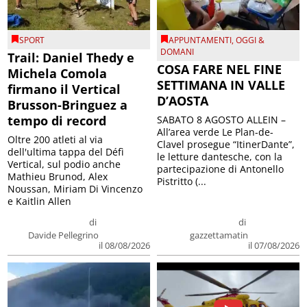
SPORT
APPUNTAMENTI
,
OGGI &
DOMANI
Trail: Daniel Thedy e
COSA FARE NEL FINE
Michela Comola
SETTIMANA IN VALLE
firmano il Vertical
D’AOSTA
Brusson-Bringuez a
tempo di record
SABATO 8 AGOSTO ALLEIN –
All’area verde Le Plan-de-
Oltre 200 atleti al via
Clavel prosegue “ItinerDante”,
dell'ultima tappa del Défì
le letture dantesche, con la
Vertical, sul podio anche
partecipazione di Antonello
Mathieu Brunod, Alex
Pistritto (...
Noussan, Miriam Di Vincenzo
e Kaitlin Allen
di
di
Davide Pellegrino
gazzettamatin
il 08/08/2026
il 07/08/2026