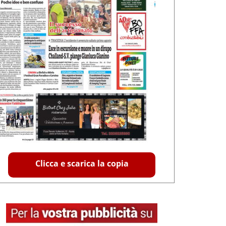
Clicca e scarica la copia