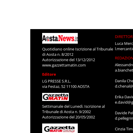
DIRETTOR
Luca Merc
l.mercant
Quotidiano online Iscrizione al Tribunale
di Aosta n. 8/2012
REDAZIO
Autorizzazione del 13/12/2012
Alessandr
www.gazzettamatin.com
a.bianche
Editore
Danila Ch
LG PRESSE S.R.L.
d.chenal@
via Festaz, 52 11100 AOSTA
Erika Davi
e.david@g
Settimanale del Lunedì. Iscrizione al
Tribunale di Aosta n. 9/2002
Davide Pel
Autorizzazione del 20/05/2002
d.pellegr
Cinzia Ti