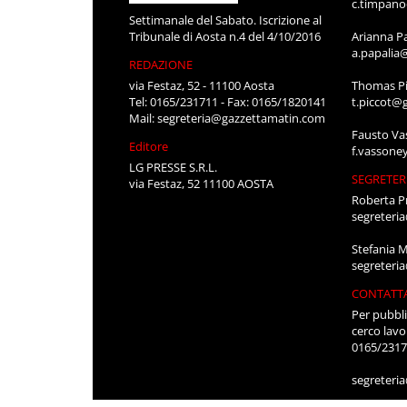
c.timpan
Settimanale del Sabato. Iscrizione al
Tribunale di Aosta n.4 del 4/10/2016
Arianna P
a.papalia
REDAZIONE
via Festaz, 52 - 11100 Aosta
Thomas Pi
Tel: 0165/231711 - Fax: 0165/1820141
t.piccot@
Mail:
segreteria@gazzettamatin.com
Fausto Va
Editore
f.vassone
LG PRESSE S.R.L.
SEGRETER
via Festaz, 52 11100 AOSTA
Roberta P
segreteri
Stefania 
segreteri
CONTATT
Per pubbli
cerco lavo
0165/231
segreteri