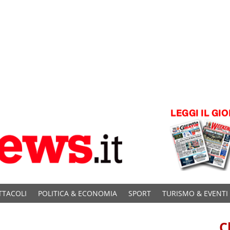
TTACOLI
POLITICA & ECONOMIA
SPORT
TURISMO & EVENTI
C