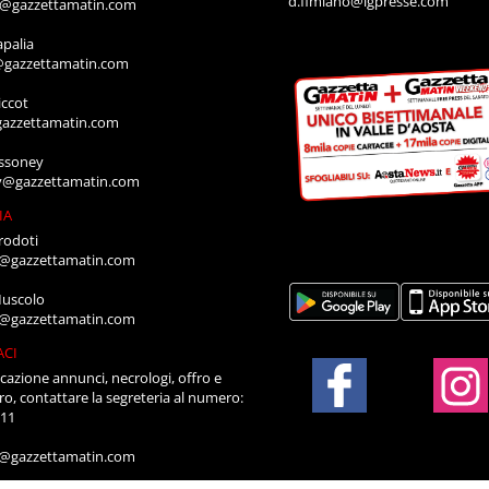
d.fimiano@lgpresse.com
o@gazzettamatin.com
apalia
@gazzettamatin.com
ccot
gazzettamatin.com
ssoney
y@gazzettamatin.com
IA
rodoti
a@gazzettamatin.com
Muscolo
a@gazzettamatin.com
ACI
cazione annunci, necrologi, offro e
ro, contattare la segreteria al numero:
711
a@gazzettamatin.com