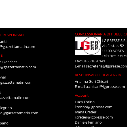
CONCESSIONARIA DI PUBBLIC
E RESPONSABILE
LG PRESSE S.R.
anti
via Festaz, 52
i@gazzettamatin.com
11100 AOSTA
NE
Tel: 0165.2317
Fax: 0165.1820141
o Bianchet
E-mail
segreteria@lgpresse.co
t@gazzettamatin.com
RESPONSABILE DI AGENZIA
enal
Arianna Gori Chisari
gazzettamatin.com
E-mail
a.chisari@lgpresse.com
d
Account
azzettamatin.com
Luca Torino
l.torino@lgpresse.com
legrino
Ivana Cretier
ino@gazzettamatin.com
i.cretier@lgpresse.com
Daniele Fimiano
mpano