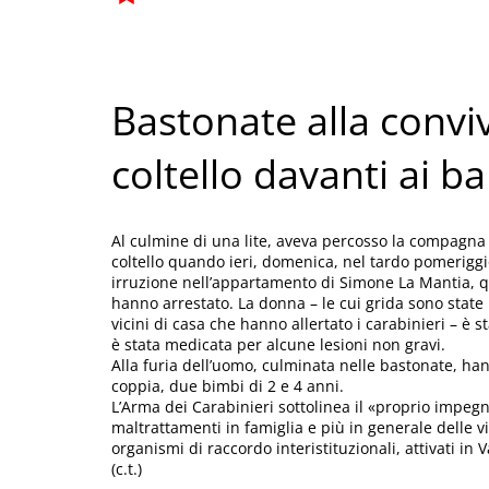
Bastonate alla convi
coltello davanti ai b
Al culmine di una lite, aveva percosso la compagn
coltello quando ieri, domenica, nel tardo pomeriggio
irruzione nell’appartamento di Simone La Mantia, qu
hanno arrestato. La donna – le cui grida sono state
vicini di casa che hanno allertato i carabinieri – è 
è stata medicata per alcune lesioni non gravi.
Alla furia dell’uomo, culminata nelle bastonate, hann
coppia, due bimbi di 2 e 4 anni.
L’Arma dei Carabinieri sottolinea il «proprio impegn
maltrattamenti in famiglia e più in generale delle 
organismi di raccordo interistituzionali, attivati in Va
(c.t.)