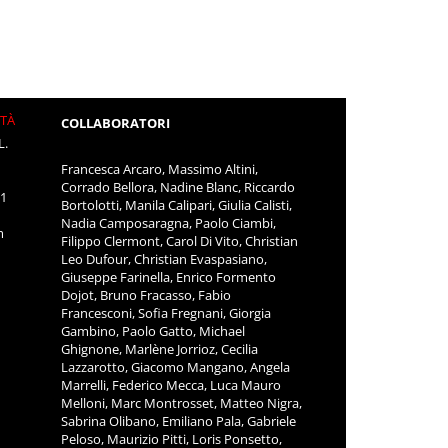
ITÀ
COLLABORATORI
L.
Francesca Arcaro, Massimo Altini,
Corrado Bellora, Nadine Blanc, Riccardo
11
Bortolotti, Manila Calipari, Giulia Calisti,
Nadia Camposaragna, Paolo Ciambi,
m
Filippo Clermont, Carol Di Vito, Christian
Leo Dufour, Christian Evaspasiano,
Giuseppe Farinella, Enrico Formento
Dojot, Bruno Fracasso, Fabio
Francesconi, Sofia Fregnani, Giorgia
Gambino, Paolo Gatto, Michael
Ghignone, Marlène Jorrioz, Cecilia
Lazzarotto, Giacomo Mangano, Angela
Marrelli, Federico Mecca, Luca Mauro
Melloni, Marc Montrosset, Matteo Nigra,
Sabrina Olibano, Emiliano Pala, Gabriele
Peloso, Maurizio Pitti, Loris Ponsetto,