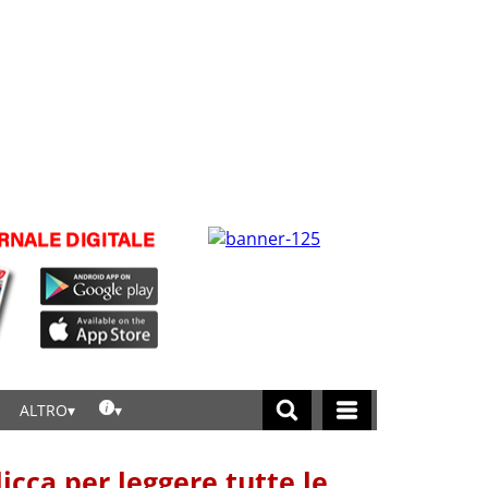
ALTRO
licca per leggere tutte le