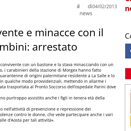
di
il
04/02/2013
n
news
vente e minacce con il
C
ambini: arrestato
a convivente con un bastone e la stava minacciando con un
, i carabinieri della stazione di Morgex hanno fatto
arantenne di origini palermitane residente a La Salle e lo
 in qualche modo provvidenziali, mettendo in allarme i
stata trasportata al Pronto Soccorso dell’ospedale Parini dove
o purtroppo assistito anche i figli in tenera età della
o nell’attività di prevenzione e repressione dei
violenze contro le donne, che vede partecipare anche i vari
lle d’Aosta per tali attività».