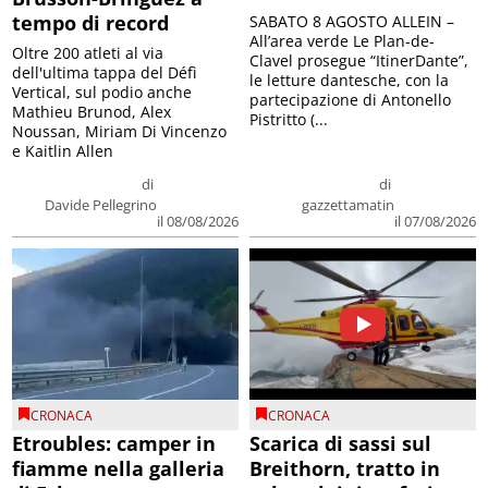
tempo di record
SABATO 8 AGOSTO ALLEIN –
All’area verde Le Plan-de-
Oltre 200 atleti al via
Clavel prosegue “ItinerDante”,
dell'ultima tappa del Défì
le letture dantesche, con la
Vertical, sul podio anche
partecipazione di Antonello
Mathieu Brunod, Alex
Pistritto (...
Noussan, Miriam Di Vincenzo
e Kaitlin Allen
di
di
Davide Pellegrino
gazzettamatin
il 08/08/2026
il 07/08/2026
CRONACA
CRONACA
Etroubles: camper in
Scarica di sassi sul
fiamme nella galleria
Breithorn, tratto in