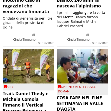
ragazzini che
nasceva l’alpinismo
vendevano limonata
I primi a raggiungere la vetta
del Monte Bianco furono
Ondata di generosità per i tre
Jacques Balmat e Michel
giovani della provincia di
Gabriel Paccard
Udine
di
di
Cinzia Timpano
Cinzia Timpano
il 08/08/2026
il 08/08/2026
SPORT
APPUNTAMENTI
,
OGGI &
DOMANI
Trail: Daniel Thedy e
COSA FARE NEL FINE
Michela Comola
SETTIMANA IN VALLE
firmano il Vertical
D’AOSTA
Brusson-Bringuez a