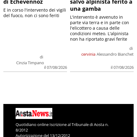
di Echevennoz
salvo alpinista ferito a
una gamba
E in corso l'intervento dei vigili
del fuoco, non ci sono feriti
L'intervento è avvenuto in
parte via terra e in parte con
l'elicottero a causa delle
condizioni meteo. L'alpinista
non ha riportato gravi ferite
di
cervinia
Alessandro Bianchet
di
Cinzia Timpano
il 07/08/2026
il 07/08/2026
Quotidiano online Iscrizione al Tribunale di Aosta n.
8/2012
Autorizzazione del 13/12/2012