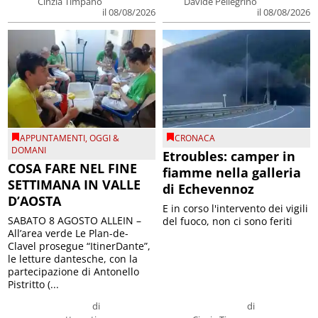
Cinzia Timpano
Davide Pellegrino
il 08/08/2026
il 08/08/2026
APPUNTAMENTI
,
OGGI &
CRONACA
DOMANI
Etroubles: camper in
COSA FARE NEL FINE
fiamme nella galleria
SETTIMANA IN VALLE
di Echevennoz
D’AOSTA
E in corso l'intervento dei vigili
SABATO 8 AGOSTO ALLEIN –
del fuoco, non ci sono feriti
All’area verde Le Plan-de-
Clavel prosegue “ItinerDante”,
le letture dantesche, con la
partecipazione di Antonello
Pistritto (...
di
di