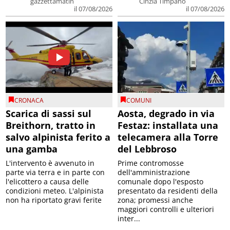
gazzettamatin
Cinzia Timpano
il 07/08/2026
il 07/08/2026
CRONACA
COMUNI
Scarica di sassi sul
Aosta, degrado in via
Breithorn, tratto in
Festaz: installata una
salvo alpinista ferito a
telecamera alla Torre
una gamba
del Lebbroso
L'intervento è avvenuto in
Prime contromosse
parte via terra e in parte con
dell'amministrazione
l'elicottero a causa delle
comunale dopo l'esposto
condizioni meteo. L'alpinista
presentato da residenti della
non ha riportato gravi ferite
zona; promessi anche
maggiori controlli e ulteriori
inter...