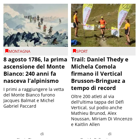
MONTAGNA
SPORT
8 agosto 1786, la prima
Trail: Daniel Thedy e
ascensione del Monte
Michela Comola
Bianco: 240 anni fa
firmano il Vertical
nasceva l’alpinismo
Brusson-Bringuez a
tempo di record
I primi a raggiungere la vetta
del Monte Bianco furono
Oltre 200 atleti al via
Jacques Balmat e Michel
dell'ultima tappa del Défì
Gabriel Paccard
Vertical, sul podio anche
Mathieu Brunod, Alex
Noussan, Miriam Di Vincenzo
e Kaitlin Allen
di
di