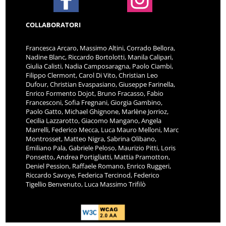
COLLABORATORI
Francesca Arcaro, Massimo Altini, Corrado Bellora,
Nadine Blanc, Riccardo Bortolotti, Manila Calipari,
Giulia Calisti, Nadia Camposaragna, Paolo Ciambi,
Filippo Clermont, Carol Di Vito, Christian Leo
Dufour, Christian Evaspasiano, Giuseppe Farinella,
Enrico Formento Dojot, Bruno Fracasso, Fabio
Francesconi, Sofia Fregnani, Giorgia Gambino,
Paolo Gatto, Michael Ghignone, Marlène Jorrioz,
Cecilia Lazzarotto, Giacomo Mangano, Angela
Marrelli, Federico Mecca, Luca Mauro Melloni, Marc
Montrosset, Matteo Nigra, Sabrina Olibano,
Emiliano Pala, Gabriele Peloso, Maurizio Pitti, Loris
Ponsetto, Andrea Portigliatti, Mattia Pramotton,
Deniel Pession, Raffaele Romano, Enrico Ruggeri,
Riccardo Savoye, Federica Tercinod, Federico
Tigellio Benvenuto, Luca Massimo Trifilò