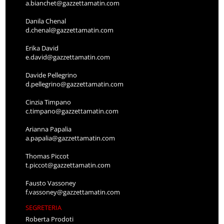
a.bianchet@gazzettamatin.com
Danila Chenal
d.chenal@gazzettamatin.com
Erika David
e.david@gazzettamatin.com
Davide Pellegrino
d.pellegrino@gazzettamatin.com
Cinzia Timpano
c.timpano@gazzettamatin.com
Arianna Papalia
a.papalia@gazzettamatin.com
Thomas Piccot
t.piccot@gazzettamatin.com
Fausto Vassoney
f.vassoney@gazzettamatin.com
SEGRETERIA
Roberta Prodoti