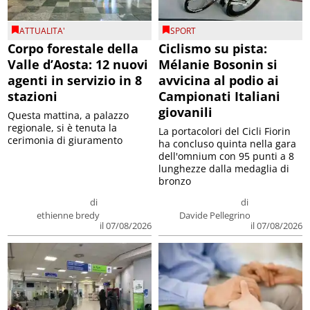
ATTUALITA'
SPORT
Corpo forestale della
Ciclismo su pista:
Valle d’Aosta: 12 nuovi
Mélanie Bosonin si
agenti in servizio in 8
avvicina al podio ai
stazioni
Campionati Italiani
giovanili
Questa mattina, a palazzo
regionale, si è tenuta la
La portacolori del Cicli Fiorin
cerimonia di giuramento
ha concluso quinta nella gara
dell'omnium con 95 punti a 8
lunghezze dalla medaglia di
bronzo
di
di
ethienne bredy
Davide Pellegrino
il 07/08/2026
il 07/08/2026