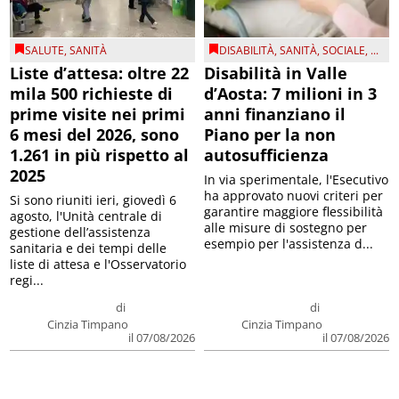
SALUTE
,
SANITÀ
DISABILITÀ
,
SANITÀ
,
SOCIALE
, ...
Liste d’attesa: oltre 22
Disabilità in Valle
mila 500 richieste di
d’Aosta: 7 milioni in 3
prime visite nei primi
anni finanziano il
6 mesi del 2026, sono
Piano per la non
1.261 in più rispetto al
autosufficienza
2025
In via sperimentale, l'Esecutivo
ha approvato nuovi criteri per
Si sono riuniti ieri, giovedì 6
garantire maggiore flessibilità
agosto, l'Unità centrale di
alle misure di sostegno per
gestione dell’assistenza
esempio per l'assistenza d...
sanitaria e dei tempi delle
liste di attesa e l'Osservatorio
regi...
di
di
Cinzia Timpano
Cinzia Timpano
il 07/08/2026
il 07/08/2026