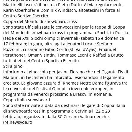
Martinelli lascerà il posto a Pietro Dutto. Al via regolarmente,
Karin Oberhofer e Dominik Windisch, altoatesini in forza al
Centro Sortivo Esercito.
Coppa del Mondo di snowboardcross
Sono state ufficializzate le convocazioni per la tappa di Coppa
del Mondo di snowboardcross in programma a Sochi, in Russia
(sede dei XXII Giochi olimpici invernali) sabato 16 e domenica
17 febbraio; in gara, oltre agli allenatori Luca e Stefano
Pozzolini, ci saranno Fabio Cordi (SC Val d’Ayas), Emanuel
Perathoner, Omar Visintin, Tommaso Leoni e Raffaella Brutto,
tutti atleti del Centro Sportivo Esercito.
Sci alpino
Infortunio al ginocchio per Jasine Fiorano che nel Gigante Fis di
Malbun, in Liechstein ha inforcato, lesionandosi il legamento
crociato. La giovane azzura di Rhemes Notre Dame figurava tra
le convocate del Festival Olimpico invernale europeo, in
programma da venerdì prossimo a Brasov, in Romania.
Coppa Italia snowboard
Sono state rinviate a data da destinarsi le gare di Coppa Italia
di snowboardcross in programma a Cervinia il 22 e 23
febbraio, organizzate dalla SC Cervino Valtournenche.
(re.newsvda.it)