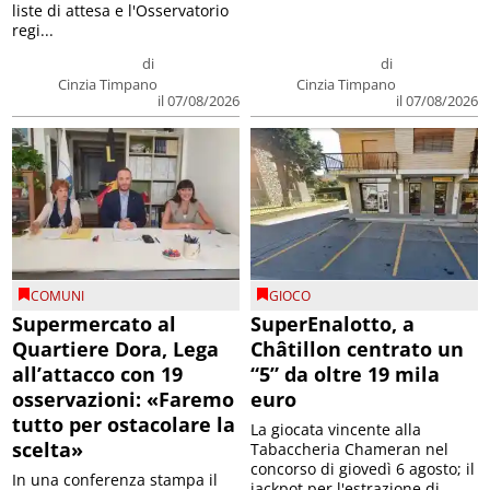
liste di attesa e l'Osservatorio
regi...
di
di
Cinzia Timpano
Cinzia Timpano
il 07/08/2026
il 07/08/2026
COMUNI
GIOCO
Supermercato al
SuperEnalotto, a
Quartiere Dora, Lega
Châtillon centrato un
all’attacco con 19
“5” da oltre 19 mila
osservazioni: «Faremo
euro
tutto per ostacolare la
La giocata vincente alla
scelta»
Tabaccheria Chameran nel
concorso di giovedì 6 agosto; il
In una conferenza stampa il
jackpot per l'estrazione di