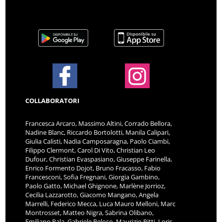
COLLABORATORI
Francesca Arcaro, Massimo Altini, Corrado Bellora,
Nadine Blanc, Riccardo Bortolotti, Manila Calipari,
Giulia Calisti, Nadia Camposaragna, Paolo Ciambi,
Filippo Clermont, Carol Di Vito, Christian Leo
Dufour, Christian Evaspasiano, Giuseppe Farinella,
Enrico Formento Dojot, Bruno Fracasso, Fabio
Francesconi, Sofia Fregnani, Giorgia Gambino,
Paolo Gatto, Michael Ghignone, Marlène Jorrioz,
Cecilia Lazzarotto, Giacomo Mangano, Angela
Marrelli, Federico Mecca, Luca Mauro Melloni, Marc
Montrosset, Matteo Nigra, Sabrina Olibano,
Emiliano Pala, Gabriele Peloso, Maurizio Pitti, Loris