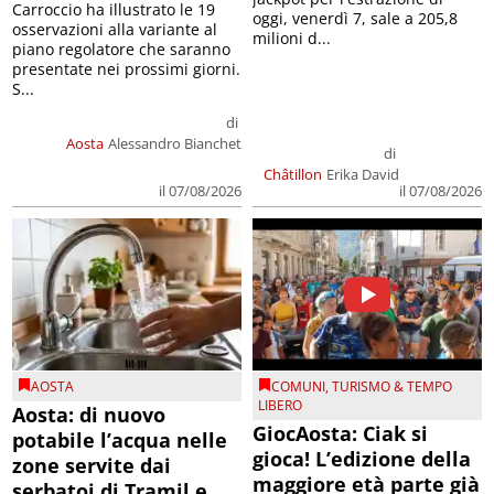
Carroccio ha illustrato le 19
oggi, venerdì 7, sale a 205,8
osservazioni alla variante al
milioni d...
piano regolatore che saranno
presentate nei prossimi giorni.
S...
di
Aosta
Alessandro Bianchet
di
Châtillon
Erika David
il 07/08/2026
il 07/08/2026
AOSTA
COMUNI
,
TURISMO & TEMPO
LIBERO
Aosta: di nuovo
GiocAosta: Ciak si
potabile l’acqua nelle
gioca! L’edizione della
zone servite dai
maggiore età parte già
serbatoi di Tramil e