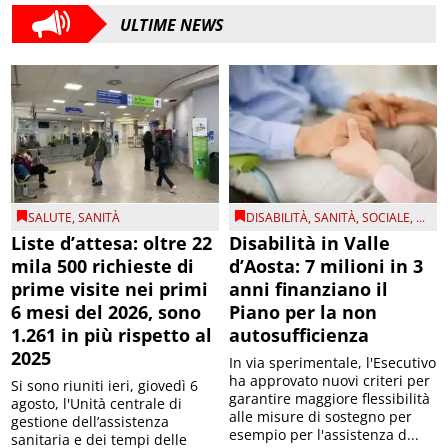
ULTIME NEWS
SALUTE
,
SANITÀ
DISABILITÀ
,
SANITÀ
,
SOCIALE
, ...
Liste d’attesa: oltre 22
Disabilità in Valle
mila 500 richieste di
d’Aosta: 7 milioni in 3
prime visite nei primi
anni finanziano il
6 mesi del 2026, sono
Piano per la non
1.261 in più rispetto al
autosufficienza
2025
In via sperimentale, l'Esecutivo
ha approvato nuovi criteri per
Si sono riuniti ieri, giovedì 6
garantire maggiore flessibilità
agosto, l'Unità centrale di
alle misure di sostegno per
gestione dell’assistenza
esempio per l'assistenza d...
sanitaria e dei tempi delle