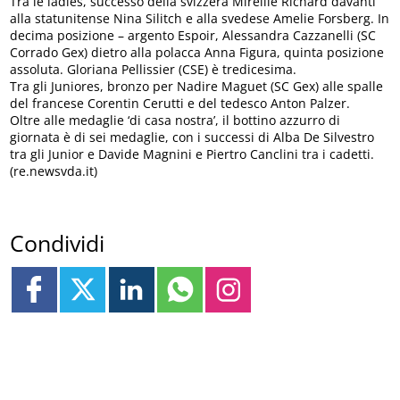
Tra le ladies, successo della svizzera Mireille Richard davanti
alla statunitense Nina Silitch e alla svedese Amelie Forsberg. In
decima posizione – argento Espoir, Alessandra Cazzanelli (SC
Corrado Gex) dietro alla polacca Anna Figura, quinta posizione
assoluta. Gloriana Pellissier (CSE) è tredicesima.
Tra gli Juniores, bronzo per Nadire Maguet (SC Gex) alle spalle
del francese Corentin Cerutti e del tedesco Anton Palzer.
Oltre alle medaglie ‘di casa nostra’, il bottino azzurro di
giornata è di sei medaglie, con i successi di Alba De Silvestro
tra gli Junior e Davide Magnini e Piertro Canclini tra i cadetti.
(re.newsvda.it)
Condividi