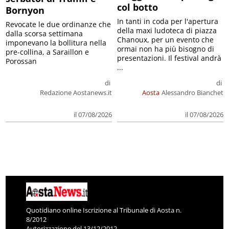
col botto
Bornyon
In tanti in coda per l'apertura
Revocate le due ordinanze che
della maxi ludoteca di piazza
dalla scorsa settimana
Chanoux, per un evento che
imponevano la bollitura nella
ormai non ha più bisogno di
pre-collina, a Saraillon e
presentazioni. Il festival andrà
Porossan
...
di
di
Redazione Aostanews.it
Aosta
Alessandro Bianchet
il 07/08/2026
il 07/08/2026
Quotidiano online Iscrizione al Tribunale di Aosta n.
8/2012
Autorizzazione del 13/12/2012