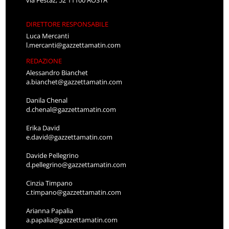
via Festaz, 52 11100 AOSTA
DIRETTORE RESPONSABILE
Luca Mercanti
l.mercanti@gazzettamatin.com
REDAZIONE
Alessandro Bianchet
a.bianchet@gazzettamatin.com
Danila Chenal
d.chenal@gazzettamatin.com
Erika David
e.david@gazzettamatin.com
Davide Pellegrino
d.pellegrino@gazzettamatin.com
Cinzia Timpano
c.timpano@gazzettamatin.com
Arianna Papalia
a.papalia@gazzettamatin.com