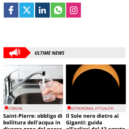
ULTIME NEWS
COMUNI
ASTRONOMIA
,
ATTUALITA'
Saint-Pierre: obbligo di
Il Sole nero dietro ai
bollitura dell’acqua in
Giganti: guida