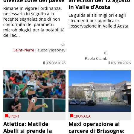
diverse zone del paese
all’eclissi del 12 agosto
in Valle d’Aosta
Rimane in vigore l'ordinanza,
necessaria in seguito alla
La guida ai siti migliori e agli
recente segnalazione di non
strumenti per pianificare
conformità dei parametri
l'osservazione in Valle d'Aosta
microbiologici per la potabilità
dell'ac...
di
Saint-Pierre
Fausto Vassoney
di
Paolo Ciambi
il 07/08/2026
il 07/08/2026
SPORT
CRONACA
Atletica: Matilde
Maxi operazione al
Abelli si prende la
carcere di Brissogne: