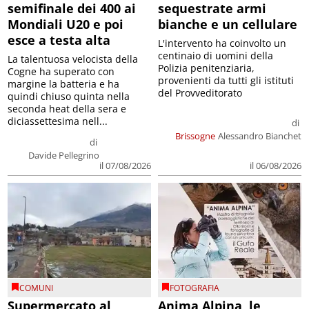
semifinale dei 400 ai
sequestrate armi
Mondiali U20 e poi
bianche e un cellulare
esce a testa alta
L'intervento ha coinvolto un
centinaio di uomini della
La talentuosa velocista della
Polizia penitenziaria,
Cogne ha superato con
provenienti da tutti gli istituti
margine la batteria e ha
del Provveditorato
quindi chiuso quinta nella
seconda heat della sera e
diciassettesima nell...
di
Brissogne
Alessandro Bianchet
di
Davide Pellegrino
il 07/08/2026
il 06/08/2026
COMUNI
FOTOGRAFIA
Supermercato al
Anima Alpina, le