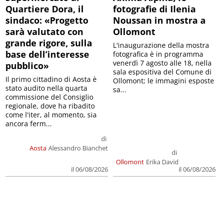
Quartiere Dora, il
fotografie di Ilenia
sindaco: «Progetto
Noussan in mostra a
sarà valutato con
Ollomont
grande rigore, sulla
L'inaugurazione della mostra
base dell’interesse
fotografica è in programma
venerdì 7 agosto alle 18, nella
pubblico»
sala espositiva del Comune di
Il primo cittadino di Aosta è
Ollomont; le immagini esposte
stato audito nella quarta
sa...
commissione del Consiglio
regionale, dove ha ribadito
come l'iter, al momento, sia
ancora ferm...
di
Aosta
Alessandro Bianchet
di
Ollomont
Erika David
il 06/08/2026
il 06/08/2026