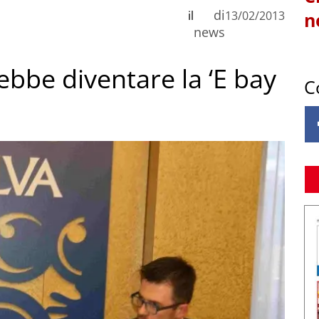
di
il
13/02/2013
n
news
rebbe diventare la ‘E bay
C