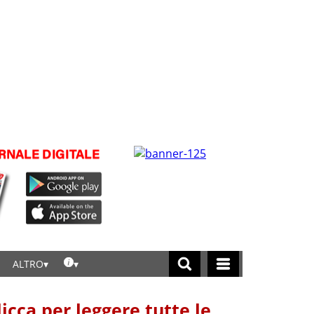
ALTRO
licca per leggere tutte le