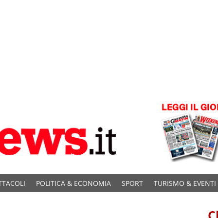
TTACOLI
POLITICA & ECONOMIA
SPORT
TURISMO & EVENTI
C