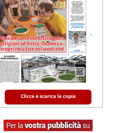
Clicca e scarica la copia