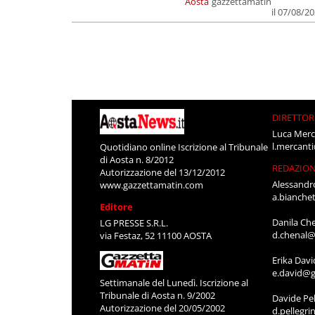
Aosta
gazzettamatin
il 07/08/2
DIRETTOR
Luca Merc
l.mercant
Quotidiano online Iscrizione al Tribunale
di Aosta n. 8/2012
REDAZIO
Autorizzazione del 13/12/2012
Alessandr
www.gazzettamatin.com
a.bianche
Editore
Danila Ch
LG PRESSE S.R.L.
d.chenal@
via Festaz, 52 11100 AOSTA
Erika Davi
e.david@g
Settimanale del Lunedì. Iscrizione al
Tribunale di Aosta n. 9/2002
Davide Pel
Autorizzazione del 20/05/2002
d.pellegr