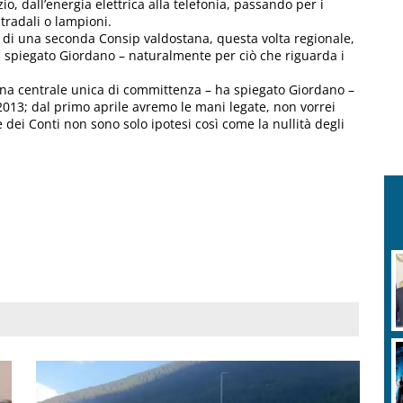
io, dall’energia elettrica alla telefonia, passando per i
tradali o lampioni.
ne di una seconda Consip valdostana, questa volta regionale,
ha spiegato Giordano – naturalmente per ciò che riguarda i
una centrale unica di committenza – ha spiegato Giordano –
o 2013; dal primo aprile avremo le mani legate, non vorrei
e dei Conti non sono solo ipotesi così come la nullità degli