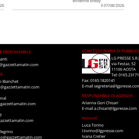
ethienne bredy
026
il 07/08/2026
CONCESSIONARIA DI PUBBLIC
E RESPONSABILE
LG PRESSE S.R.
anti
via Festaz, 52
i@gazzettamatin.com
11100 AOSTA
NE
Tel: 0165.2317
Fax: 0165.1820141
o Bianchet
E-mail
segreteria@lgpresse.co
t@gazzettamatin.com
RESPONSABILE DI AGENZIA
enal
Arianna Gori Chisari
gazzettamatin.com
E-mail
a.chisari@lgpresse.com
d
Account
azzettamatin.com
Luca Torino
l.torino@lgpresse.com
legrino
Ivana Cretier
ino@gazzettamatin.com