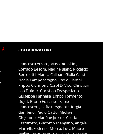
ITÀ
COLLABORATORI
L.
Francesca Arcaro, Massimo Altini,
Corrado Bellora, Nadine Blanc, Riccardo
11
Bortolotti, Manila Calipari, Giulia Calisti,
Nadia Camposaragna, Paolo Ciambi,
m
Filippo Clermont, Carol Di Vito, Christian
Leo Dufour, Christian Evaspasiano,
Giuseppe Farinella, Enrico Formento
Dojot, Bruno Fracasso, Fabio
Francesconi, Sofia Fregnani, Giorgia
Gambino, Paolo Gatto, Michael
Ghignone, Marlène Jorrioz, Cecilia
Lazzarotto, Giacomo Mangano, Angela
Marrelli, Federico Mecca, Luca Mauro
Melloni, Marc Montrosset, Matteo Nigra,