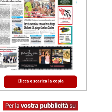
Clicca e scarica la copia