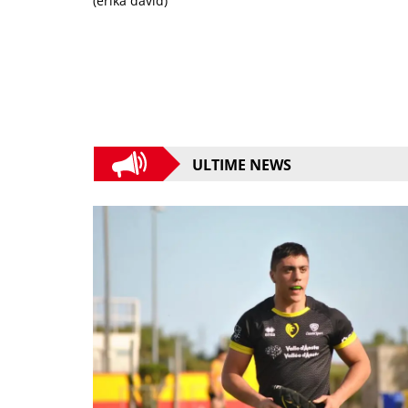
(erika david)
ULTIME NEWS