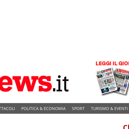
TTACOLI
POLITICA & ECONOMIA
SPORT
TURISMO & EVENTI
C