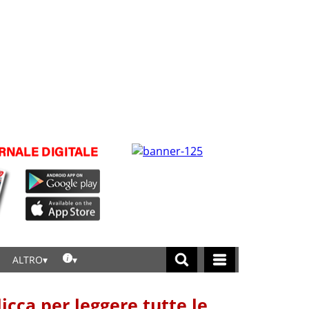
ALTRO
licca per leggere tutte le