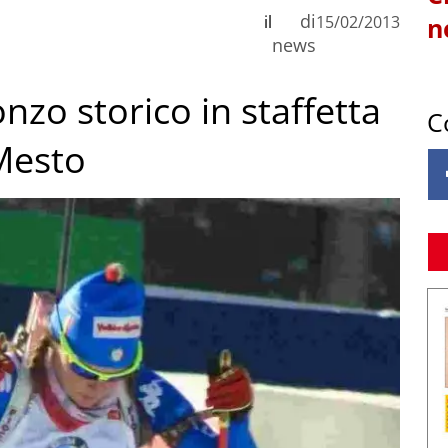
di
il
15/02/2013
n
news
nzo storico in staffetta
C
Mesto